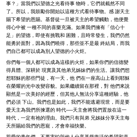
事？」當我們以望德之光看待事 物時，它們就截然不同
了。所以，我鼓勵你開始以這種方式看待事物。感 謝天主
賜下希望的恩賜。基督徒一旦被天主的希望觸動，他便覺
得心中被 一種不同的喜樂充滿。如果我們擁有「信心十
足」的望德，即使有挑戰和 困難，且時常發生，我們仍然
能勇於面對，因為我們曉得，那些並不是最 終結局，而我
們自己都可以成為別人望德的小火炬。
你們每一個人都可以成為這樣的火炬，如果你們的信德變
得具體、深耕於 現實及其他弟兄姊妹們的生活。讓我們想
想耶穌的那些門徒，有一天，他 們在一座高山上看到耶穌
在榮耀的光中改變容貌。如果繼續留在那裡，對 他們來說
顯然是一次美好的經歷，但其他人無法分享這種經驗，他
們必須 下山。我們也是如此，我們不能逃避現世，而是要
愛天主為我們所揀選的 時代──天主會將我們置放在這一
時代，一定有祂的理由。我們只有與弟 兄姊妹分享天主每
天所賜給我們的恩寵，才會幸福快樂。
親愛的青年們，不要害怕與他人分享基督復活的希望和喜