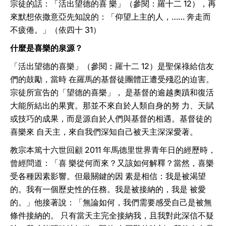
宗徒的話：「活出望德的喜 樂」（參閱：羅十二 12），再
來默想依撒意亞先知說的：「仰望上主的人，…… 奔走而
不疲倦。」（依四十 31）
什麼是喜樂的泉源？
「活出望德的喜樂」（參閱：羅十二 12）是聖保祿給信友
們的鼓勵，當時 在羅馬的基督徒團體正遭受殘忍的迫害。
宗徒所宣告的「望德的喜樂」， 是基督的逾越奧蹟和復活
大能所結出的果實。那並不來自於人類自身的努 力、天賦
或技巧的成果，而是源自於人們與基督的相遇。基督徒的
喜樂來 自天主，來自我們深知自己被天主深深愛著。
教宗本篤十六世回顧 2011 年馬德里世界青年日的經歷時，
曾經問道：「喜 樂從何而來？又該如何解釋？當然，喜樂
受各種因素影響。但最關鍵的因 素是相信：我是被渴望
的。我有一個歷史性的任務。我是被接納的，我是 被愛
的。」他接著說：「無論如何，我們需要感受自己是被無
條件接納的。 只有當天主完全接納我，且我對此深信不疑