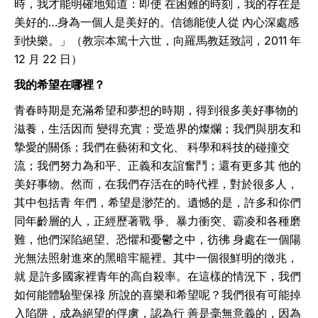
時，我才能明確地知道：即使 在困難的時刻，我的存在是
美好的…身為一個人是美好的。信德能使人從 內心深處感
到快樂。」（教宗本篤十六世，向羅馬教廷致詞，2011 年
12 月 22 日）
我的希望在哪裡？
青春時期是充滿希望和夢想的時期，得到很多美好事物的
滋養，生活因而 變得充實：受造界的燦爛；我們與朋友和
摯愛的關係；我們在藝術和文化、 科學和科技的碰撞交
流；我們努力為和平、正義和友誼奮鬥；還有更多其 他的
美好事物。然而，在我們存活在的時代裡，對於很多人，
其中包括青 年們，希望是渺茫的。遺憾的是，許多和你們
同年齡層的人，正經歷著戰 爭、暴力衝突、霸凌和各種磨
難，他們深陷絕望、恐懼和憂鬱之中，彷彿 身處在一個陽
光無法照射進來的黑暗牢籠裡。其中一個很鮮明的徵兆，
就 是許多國家裡青年的高自殺率。在這樣的情況下，我們
如何能體驗聖保祿 所說的喜樂和希望呢？我們很有可能掉
入陷阱，成為絕望的俘虜，認為行 善是毫無意義的，因為