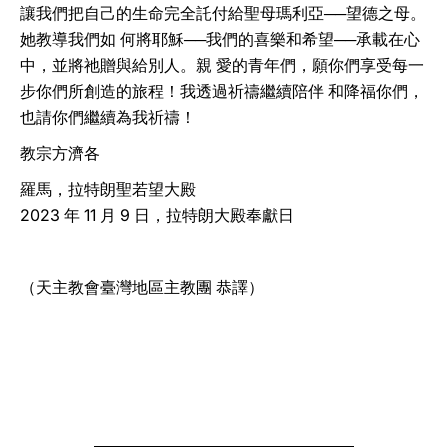
讓我們把自己的生命完全託付給聖母瑪利亞──望德之母。
她教導我們如 何將耶穌──我們的喜樂和希望──承載在心
中，並將祂贈與給別人。親 愛的青年們，願你們享受每一
步你們所創造的旅程！我透過祈禱繼續陪伴 和降福你們，
也請你們繼續為我祈禱！
教宗方濟各
羅馬，拉特朗聖若望大殿
2023 年 11 月 9 日，拉特朗大殿奉獻日
（天主教會臺灣地區主教團 恭譯）