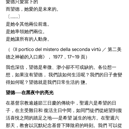
愛德只愛當下的
而望德，她愛的是未來的。
〔……〕
是她令其他兩位前進。
是她率領她們兩位。
是她讓所有的人動身。
（《Il portico del mistero della seconda virtù ／ 第二美
德之神祕的入口廊》， 1977，17~19 頁）
我也深信，望德是卑微、渺小卻不可或缺的。各位想一
想，如果沒有望德， 我們該如何生活呢？我們的日子會變
得如何呢？望德就是我們日常生活的 鹽。
望德──在黑夜中的亮光
在基督宗教逾越節三日慶的傳統中，聖週六是希望的日
子，在主受難日和 復活主日中間，如同門徒們從絕望到復
活喜悅之間的踏足之地──是希望 誕生的地方。在聖週六
那天，教會以沉默紀念基督下降陰府的時刻。我們 可以從