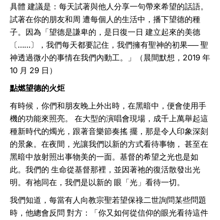
具體 建議是：每天試著與他人分享一句帶來希望的話語。
試著在你的朋友和周 遭每個人的生活中，播下望德的種
子。因為「望德是謙卑的，是日復一日 建立起來的美德
〔……〕，我們每天都要記住，我們擁有聖神的初果── 聖
神透過微小的事情在我們內動工。」（晨間默想，2019 年
10 月 29 日）
點燃望德的火炬
有時候，你們和朋友晚上外出時，在黑暗中，便會使用手
機的功能來照亮。 在大型的演唱會現場，成千上萬舉起這
種新時代的燭光，跟著音樂節奏搖 擺，那是令人印象深刻
的景象。在夜間，光讓我們以新的方式看待事物， 甚至在
黑暗中放射照出事物美的一面。基督的希望之光也是如
此。我們的 生命從基督那裡，並因著祂的復活散發出光
明。有祂同在，我們是以新的 眼「光」看待一切。
我們知道，每當有人向教宗聖若望保祿二世詢問某些問題
時，他總會反問 對方：「你又如何從信仰的眼光看待這件