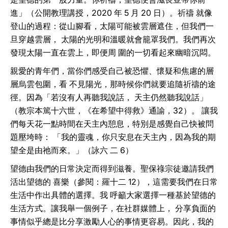
進」（公開教理講授，2020 年 5 月 20 日）。祈禱 就像
登山的過程：從山腳看，太陽可能被雲層遮住，但我們一
旦穿越雲層， 太陽的光明和溫暖就會籠罩我們。我們再次
發現太陽一直在雲上，即便周 圍的一切看起來幽暗沉悶。
親愛的青年們，當你們感受自己被恐懼、懷疑和焦慮的層
層烏雲包圍，看 不見陽光，那時候你們就要追隨祈禱的途
徑。因為「若沒有人再聽我說話， 天主仍然聽我說話」
（教宗本篤十六世，《在希望中得救》通諭，32）。 讓我
們每天花一點時間在天主內憩息，特別是感覺自己快被問
題壓垮時： 「我的靈魂，你只安息在天主內，因為我的期
望全是由祂而來。」（詠六 二 6）
望德由我們的日常決定而得到滋養。聖保祿宗徒邀請我們
活出望德的 喜樂（參閱：羅十二 12），這需要我們在日常
生活中作出具體的選擇。我 呼籲大家選擇一種基於望德的
生活方式。讓我舉一個例子，在社群媒體上， 分享負面的
事情似乎總是比分享激勵人心的事情更容易。因此，我的