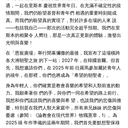
遇，一起在里斯本 慶祝世界青年日。在充滿不確定性的疫
情期間，我們仍盼望基督和青年們 相遇的重要時刻能成
真。而我們的盼望真的實現了，對於許多在場的人來 說
——包括我自己——那次的活動完全超乎預期。我們在里
斯本的相聚令 人嚮往，那是一次真正更新的體驗，激發出
光明與喜樂！
在「恩寵廣場」舉行閉幕彌撒的最後，我宣布了這場橫跨
各大洲朝聖之旅 的下一站：2027 年，在韓國首爾。但首
先，我想邀請你們，在 2025 年前 往羅馬參加屬於青年人
的禧年，在那裡，你們也將成為「希望的朝聖者」。
身為年輕人，你們確實是教會喜樂的希望和人類前進的動
力。我願牽著你 們的手，與你們一同在希望的路上前行。
我想和你們談談我們的喜樂與希 望，也談我們的悲傷與擔
憂，特別是在我們人類大家庭中，所有弟兄姊妹 的悲傷與
憂慮（參閱：《論教會在現代世界》牧職憲章，1）。為
2025 禧 年作準備的這兩年期間，我們首先要默想聖保祿