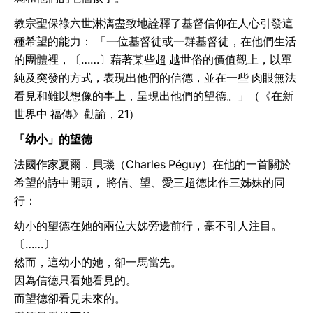
教宗聖保祿六世淋漓盡致地詮釋了基督信仰在人心引發這
種希望的能力： 「一位基督徒或一群基督徒，在他們生活
的團體裡，〔……〕藉著某些超 越世俗的價值觀上，以單
純及突發的方式，表現出他們的信德，並在一些 肉眼無法
看見和難以想像的事上，呈現出他們的望德。」（《在新
世界中 福傳》勸諭，21）
「幼小」的望德
法國作家夏爾．貝璣（Charles Péguy）在他的一首關於
希望的詩中開頭， 將信、望、愛三超德比作三姊妹的同
行：
幼小的望德在她的兩位大姊旁邊前行，毫不引人注目。
〔……〕
然而，這幼小的她，卻一馬當先。
因為信德只看她看見的。
而望德卻看見未來的。