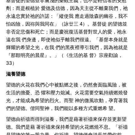
基督徒的望德並非膚淺的樂觀主義，也不是輕信者的安慰
劑：而是根植於 愛德及信德，因為天主從不離棄我們，祂
永遠忠實於祂的許諾：「縱使我 應走過陰森的幽谷，我不
怕凶險，因祢與我同在」（詠廿三 4）。基督徒 的望德並
非否定悲傷和死亡；而是慶祝復活基督對世人的愛，祂永
遠在我 們身邊，即使祂似乎離我們很遠。「基督本身就是
輝耀的希望之光，在我 們的黑夜裡導引我們，因為祂就是
『那顆明亮的晨星』。」（《生活的基 督》宗座勸諭，
33）
滋養望德
望德的火花在我們心中被點燃之後，仍然會面臨風險，被
生活的擔憂、恐 懼和壓力熄滅。火花需要空氣持續燃燒發
光，才能成為希望的烈火。而聖 神的微風吹動，孕育著我
們的望德。偕同聖神，我們能以多種方式重燃希 望。
望德由祈禱而得到滋養，我們是藉著祈禱來保存並更新望
德。我們是藉 著祈禱來保持希望的火花燃燒不息。「祈禱
是望德的第一股力量。你祈禱，望德便會滋長並帶你前