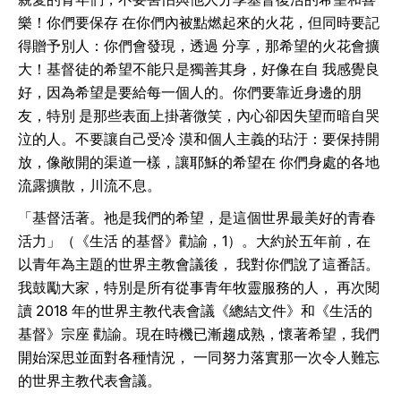
樂！你們要保存 在你們內被點燃起來的火花，但同時要記
得贈予別人：你們會發現，透過 分享，那希望的火花會擴
大！基督徒的希望不能只是獨善其身，好像在自 我感覺良
好，因為希望是要給每一個人的。你們要靠近身邊的朋
友，特別 是那些表面上掛著微笑，內心卻因失望而暗自哭
泣的人。不要讓自己受冷 漠和個人主義的玷汙：要保持開
放，像敞開的渠道一樣，讓耶穌的希望在 你們身處的各地
流露擴散，川流不息。
「基督活著。祂是我們的希望，是這個世界最美好的青春
活力」（《生活 的基督》勸諭，1）。大約於五年前，在
以青年為主題的世界主教會議後， 我對你們說了這番話。
我鼓勵大家，特別是所有從事青年牧靈服務的人， 再次閱
讀 2018 年的世界主教代表會議《總結文件》和《生活的
基督》宗座 勸諭。現在時機已漸趨成熟，懷著希望，我們
開始深思並面對各種情況， 一同努力落實那一次令人難忘
的世界主教代表會議。