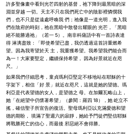
許多聖像畫中看到光芒四射的基督，祂下降到最黑暗的深
淵並穿越 一切。天主不只在我們死亡中的陰影裡憐憫我
們，也不只是從遠處呼喚我 們；祂像是一道光明，進入我
們在陰府的時刻，祂在黑暗中散發出耀眼的 光芒，「黑暗
絕不能勝過祂」（若一 5）。南非科薩語中有一首詩表達
得 淋漓盡致：「即使希望已盡，我仍透過這首詩重燃希
望。因為我寄望於天 主，我重獲希望。我希望我們能合而
為一！大家要堅定，繼續保持希望， 因為好景就近在咫
尺。」
如果我們仔細思考，童貞瑪利亞堅定不移地站在耶穌的十
字架下，相信「好 景」就近在咫尺，這就是她的望德。瑪
利亞是代表望德的女人，是望德之 母。在加爾瓦略山上，
她「在絕望中仍懷著希望」（參閱：羅四 18），她 屹立不
搖，確信聖子所宣告的復活。聖母瑪利亞以充滿愛德和望
德的期盼， 填滿了聖週六的寂靜，她給予門徒們堅信耶穌
將戰勝死亡的信心，而最後 邪惡絕不會得勝。