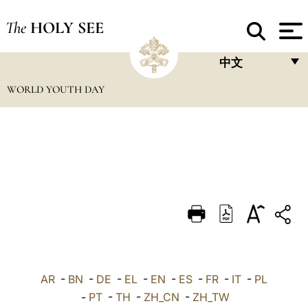
The
HOLY SEE
中文
WORLD YOUTH DAY
FRANÇAIS
ENGLISH
ITALIANO
PORTUGUÊS
ESPAÑOL
DEUTSCH
POLSKI
العربيّة
AR
-
BN
-
DE
-
EL
-
EN
-
ES
-
FR
-
IT
-
PL
-
PT
-
TH
-
ZH_CN
-
ZH_TW
中文