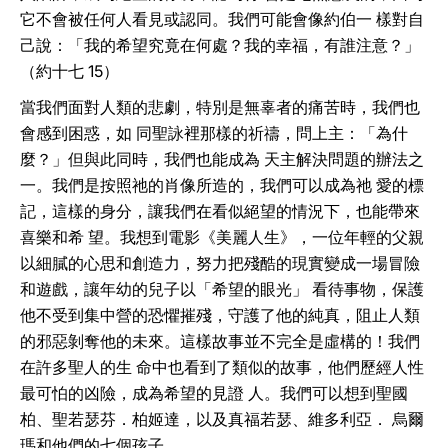
它不會被任何人看見或認同。我們可能會像約伯一 樣對自
己說：「我的希望究竟在何處？我的幸福，有誰注意？」
（約十七 15）
當我們面對人類的悲劇，特別是無辜者的痛苦時，我們也
會感到困惑，如 同聖詠裡那樣的祈禱，問上主：「為什
麼？」但與此同時，我們也能成為 天主解決問題的辦法之
一。我們是按照祂的肖像所造的，我們可以成為祂 愛的標
記，這樣的身分，讓我們在看似絕望的情況下，也能帶來
喜樂和希 望。我想到電影《美麗人生》，一位年輕的父親
以細膩的心思和創造力，努力把殘酷的現實變成一場冒險
和遊戲，讓年幼的兒子以「希望的眼光」 看待事物，保護
他不受到集中營的恐懼摧殘，守護了他的純真，阻止人類
的邪惡剝奪他的未來。這樣故事並不完全是虛構的！我們
在許多聖人的生 命中也看到了類似的故事，他們歷經人性
最可怕的凶險，成為希望的見證 人。我們可以想到聖國
柏、聖若瑟芬．柏姬達，以及真福若瑟、維多利亞． 烏爾
瑪和他們的七個孩子。