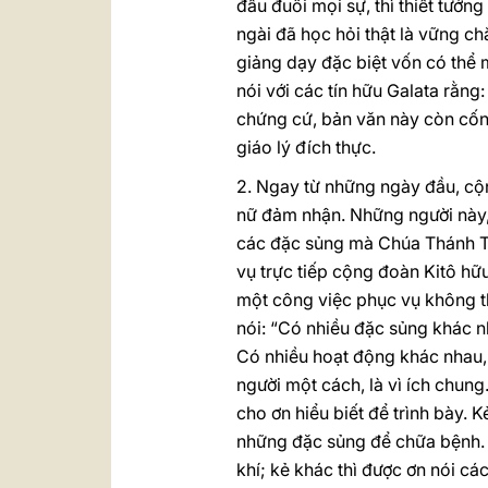
đầu đuôi mọi sự, thì thiết tưởn
ngài đã học hỏi thật là vững ch
giảng dạy đặc biệt vốn có thể
nói với các tín hữu Galata rằng
chứng cứ, bản văn này còn cống 
giáo lý đích thực.
2. Ngay từ những ngày đầu, cộ
nữ đảm nhận. Những người này, 
các đặc sủng mà Chúa Thánh Th
vụ trực tiếp cộng đoàn Kitô hữu
một công việc phục vụ không t
nói: “Có nhiều đặc sủng khác n
Có nhiều hoạt động khác nhau, 
người một cách, là vì ích chun
cho ơn hiểu biết để trình bày. 
những đặc sủng để chữa bệnh. Ng
khí; kẻ khác thì được ơn nói các