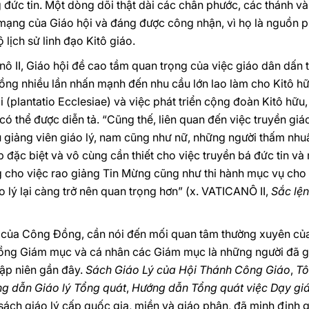
g đức tin. Một dòng dõi thật dài các chân phước, các thánh và 
 mạng của Giáo hội và đáng được công nhận, vì họ là nguồn 
 lịch sử linh đạo Kitô giáo.
nô II, Giáo hội đề cao tầm quan trọng của việc giáo dân dấn
ng nhiều lần nhấn mạnh đến nhu cầu lớn lao làm cho Kitô hữ
i (plantatio Ecclesiae) và việc phát triển cộng đoàn Kitô hữ
ó thể được diễn tả. “Cũng thế, liên quan đến việc truyền giá
ũ giảng viên giáo lý, nam cũng như nữ, những người thấm nhuầ
úp đặc biệt và vô cùng cần thiết cho việc truyền bá đức tin và
g cho việc rao giảng Tin Mừng cũng như thi hành mục vụ cho
 lý lại càng trở nên quan trọng hơn” (x. VATICANÔ II,
Sắc lện
g của Công Đồng, cần nói đến mối quan tâm thường xuyên c
ồng Giám mục và cá nhân các Giám mục là những người đã g
hập niên gần đây.
Sách Giáo Lý của Hội Thánh Công Giáo
,
Tô
g dẫn Giáo lý Tổng quát
,
Hướng dẫn Tổng quát việc Dạy giá
ch giáo lý cấp quốc gia, miền và giáo phận, đã minh định gi