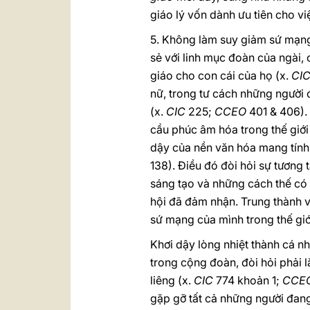
giáo lý vốn dành ưu tiên cho v
5. Không làm suy giảm sứ mạng 
sẻ với linh mục đoàn của ngài,
giáo cho con cái của họ (x.
CI
nữ, trong tư cách những người 
(x.
CIC
225;
CCEO
401 & 406). 
cầu phúc âm hóa trong thế giới
dậy của nền văn hóa mang tính
138). Điều đó đòi hỏi sự tương
sáng tạo và những cách thế có 
hội đã đảm nhận. Trung thành vớ
sứ mạng của mình trong thế giớ
Khơi dậy lòng nhiệt thành cá nh
trong cộng đoàn, đòi hỏi phải l
liêng (x.
CIC
774 khoản 1;
CCE
gặp gỡ tất cả những người đang