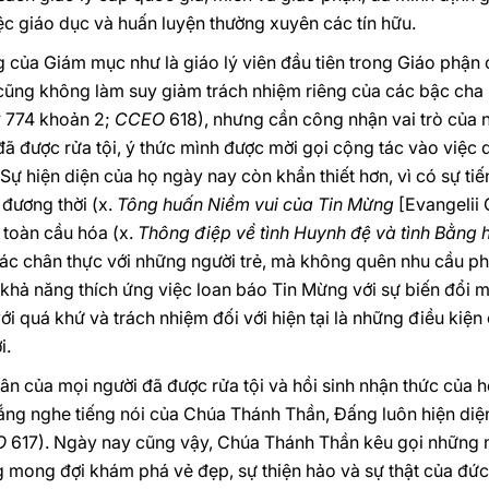
iệc giáo dục và huấn luyện thường xuyên các tín hữu.
của Giám mục như là giáo lý viên đầu tiên trong Giáo phận 
 cũng không làm suy giảm trách nhiệm riêng của các bậc cha 
C
774 khoản 2;
CCEO
618), nhưng cần công nhận vai trò của
đã được rửa tội, ý thức mình được mời gọi cộng tác vào việc 
Sự hiện diện của họ ngày nay còn khẩn thiết hơn, vì có sự tiế
 đương thời (x.
Tông huấn Niềm vui của Tin Mừng
[Evangelii 
 toàn cầu hóa (x.
Thông điệp về tình Huynh đệ và tình Bằng 
 tác chân thực với những người trẻ, mà không quên nhu cầu 
khả năng thích ứng việc loan báo Tin Mừng với sự biến đổi 
i quá khứ và trách nhiệm đối với hiện tại là những điều kiện 
i.
ân của mọi người đã được rửa tội và hồi sinh nhận thức của họ 
ắng nghe tiếng nói của Chúa Thánh Thần, Đấng luôn hiện diện 
O
617). Ngày nay cũng vậy, Chúa Thánh Thần kêu gọi những n
 mong đợi khám phá vẻ đẹp, sự thiện hảo và sự thật của đức 