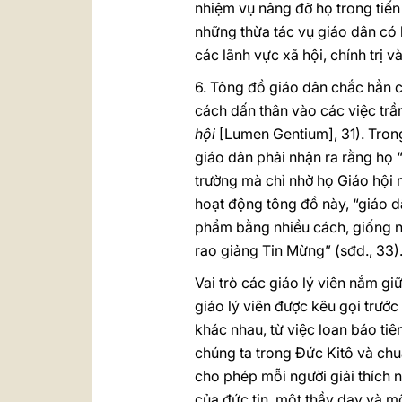
nhiệm vụ nâng đỡ họ trong tiế
những thừa tác vụ giáo dân có 
các lãnh vực xã hội, chính trị và
6. Tông đồ giáo dân chắc hẳn c
cách dấn thân vào các việc trầ
hội
[Lumen Gentium], 31). Tron
giáo dân phải nhận ra rằng họ 
trường mà chỉ nhờ họ Giáo hội m
hoạt động tông đồ này, “giáo d
phẩm bằng nhiều cách, giống n
rao giảng Tin Mừng” (sđd., 33)
Vai trò các giáo lý viên nắm g
giáo lý viên được kêu gọi trước
khác nhau, từ việc loan báo ti
chúng ta trong Đức Kitô và chuẩ
cho phép mỗi người giải thích 
của đức tin, một thầy dạy và 