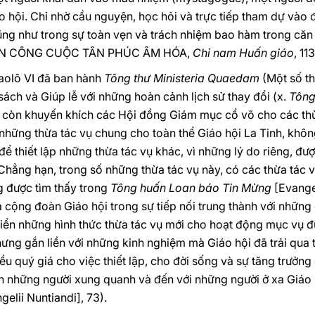
 hội. Chỉ nhờ cầu nguyện, học hỏi và trực tiếp tham dự vào
 cũng như trong sự toàn vẹn và trách nhiệm bao hàm trong că
ẾN CÔNG CUỘC TÂN PHÚC ÂM HÓA,
Chỉ nam Huấn giáo
, 113
haolô VI đã ban hành
Tông thư
Ministeria Quaedam
(Một số th
sách và Giúp lễ với những hoàn cảnh lịch sử thay đổi (x.
Tông
ng còn khuyến khích các Hội đồng Giám mục cổ võ cho các th
 những thừa tác vụ chung cho toàn thể Giáo hội La Tinh, khô
thiết lập những thừa tác vụ khác, vì những lý do riêng, được 
Chẳng hạn, trong số những thừa tác vụ này, có các thừa tác 
ng được tìm thấy trong
Tông huấn Loan báo Tin Mừng
[Evangel
a cộng đoàn Giáo hội trong sự tiếp nối trung thành với nhữn
iển những hình thức thừa tác vụ mới cho hoạt động mục vụ đ
hưng gắn liền với những kinh nghiệm mà Giáo hội đã trải qua 
ều quý giá cho việc thiết lập, cho đời sống và sự tăng trưởn
ên những người xung quanh và đến với những người ở xa Gi
gelii Nuntiandi], 73).