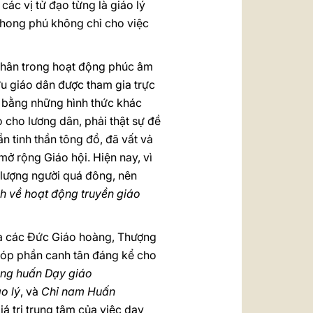
các vị tử đạo từng là giáo lý
phong phú không chỉ cho việc
 thân trong hoạt động phúc âm
u giáo dân được tham gia trực
u, bằng những hình thức khác
o cho lương dân, phải thật sự đề
n tinh thần tông đồ, đã vất vả
 mở rộng Giáo hội. Hiện nay, vì
 lượng người quá đông, nên
h về hoạt động truyền giáo
ủa các Đức Giáo hoàng, Thượng
óp phần canh tân đáng kể cho
ng huấn Dạy giáo
o lý
, và
Chỉ nam Huấn
á trị trung tâm của việc dạy