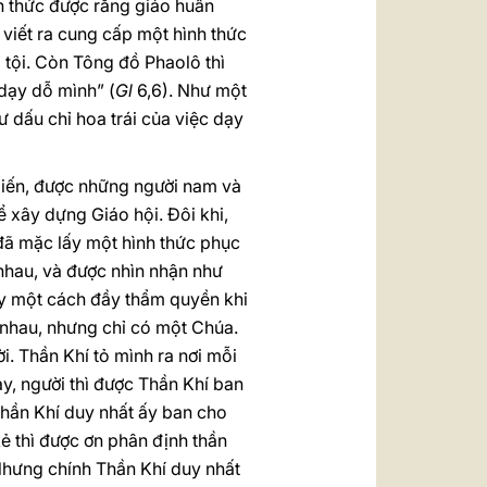
ận thức được rằng giáo huấn
 viết ra cung cấp một hình thức
tội. Còn Tông đồ Phaolô thì
 dạy dỗ mình” (
Gl
6,6). Như một
ư dấu chỉ hoa trái của việc dạy
biến, được những người nam và
 xây dựng Giáo hội. Đôi khi,
ã mặc lấy một hình thức phục
 nhau, và được nhìn nhận như
y một cách đầy thẩm quyền khi
 nhau, nhưng chỉ có một Chúa.
. Thần Khí tỏ mình ra nơi mỗi
y, người thì được Thần Khí ban
 Thần Khí duy nhất ấy ban cho
kẻ thì được ơn phân định thần
. Nhưng chính Thần Khí duy nhất