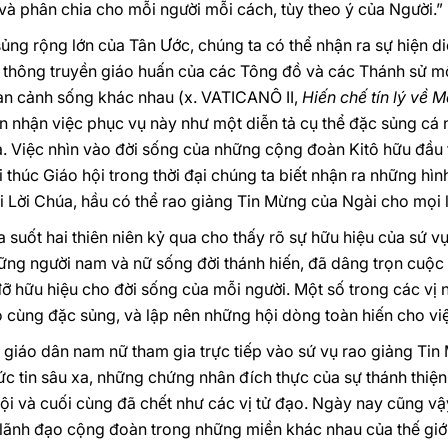
 và phân chia cho mỗi người mỗi cách, tùy theo ý của Người.”
sủng rộng lớn của Tân Ước, chúng ta có thể nhận ra sự hiện d
vụ thông truyền giáo huấn của các Tông đồ và các Thánh sử m
àn cảnh sống khác nhau (x. VATICANÔ II,
Hiến chế tín lý về
n nhận việc phục vụ này như một diễn tả cụ thể đặc sủng cá
a. Việc nhìn vào đời sống của những cộng đoàn Kitô hữu đầu 
i thúc Giáo hội trong thời đại chúng ta biết nhận ra những hìn
ới Lời Chúa, hầu có thể rao giảng Tin Mừng của Ngài cho mọi l
 suốt hai thiên niên kỷ qua cho thấy rõ sự hữu hiệu của sứ v
hững người nam và nữ sống đời thánh hiến, đã dâng trọn cuộc 
 đỡ hữu hiệu cho đời sống của mỗi người. Một số trong các v
cùng đặc sủng, và lập nên những hội dòng toàn hiến cho việ
giáo dân nam nữ tham gia trực tiếp vào sứ vụ rao giảng Tin 
c tin sâu xa, những chứng nhân đích thực của sự thánh thiện
ội và cuối cùng đã chết như các vị tử đạo. Ngày nay cũng vậy
 lãnh đạo cộng đoàn trong những miền khác nhau của thế giới