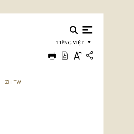
TIẾNG VIỆT
FRANÇAIS
ENGLISH
ITALIANO
-
ZH_TW
PORTUGUÊS
ESPAÑOL
DEUTSCH
POLSKI