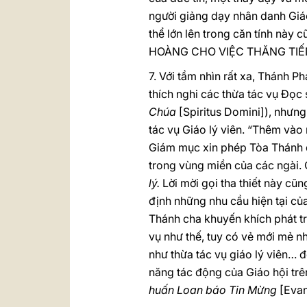
người giảng dạy nhân danh Giáo
thể lớn lên trong căn tính này
HOÀNG CHO VIỆC THĂNG TI
7. Với tầm nhìn rất xa, Thánh P
thích nghi các thừa tác vụ Đọc 
Chúa
[Spiritus Domini]), như
tác vụ Giáo lý viên. “Thêm vào
Giám mục xin phép Tòa Thánh để 
trong vùng miền của các ngài. 
lý.
Lời mời gọi tha thiết này cũ
định những nhu cầu hiện tại củ
Thánh cha khuyến khích phát tr
vụ như thế, tuy có vẻ mới mẻ n
như thừa tác vụ giáo lý viên… đ
năng tác động của Giáo hội tr
huấn Loan báo Tin Mừng
[Evan