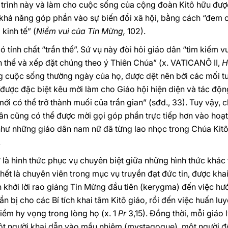
n trình này và làm cho cuộc sống của cộng đoàn Kitô hữu đư
khả năng góp phần vào sự biến đổi xã hội, bằng cách “đem cá
 kinh tế” (
Niềm vui của Tin Mừng,
102).
ó tính chất “trần thế”. Sứ vụ này đòi hỏi giáo dân “tìm kiếm
n thế và xếp đặt chúng theo ý Thiên Chúa” (x. VATICANÔ II,
H
g cuộc sống thường ngày của họ, được dệt nên bởi các mối tư
“được đặc biệt kêu mời làm cho Giáo hội hiện diện và tác độ
ới có thể trở thành muối của trần gian” (sđd., 33). Tuy vậy, 
ân cũng có thể được mời gọi góp phần trực tiếp hơn vào hoạ
hư những giáo dân nam nữ đã từng lao nhọc trong Chúa Kit
.
iữ là hình thức phục vụ chuyên biệt giữa những hình thức khá
 hết là chuyên viên trong mục vụ truyền đạt đức tin, được kha
ên khởi lời rao giảng Tin Mừng đầu tiên (kerygma) đến việc h
n bị cho các Bí tích khai tâm Kitô giáo, rồi đến việc huấn l
niềm hy vọng trong lòng họ (x. 1
Pr
3,15). Đồng thời, mỗi giáo 
một người khai dẫn vào mầu nhiệm (mystagogue), một người đ