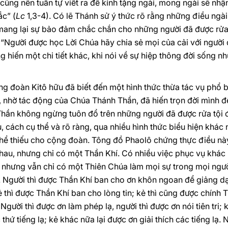
g cũng nên tuần tự viết ra để kính tặng ngài, mong ngài sẽ nh
ắc” (
Lc
1,3-4). Có lẽ Thánh sử ý thức rõ rằng những điều ngài
 mang lại sự bảo đảm chắc chắn cho những người đã được rửa 
: “Người được học Lời Chúa hãy chia sẻ mọi của cải với người
hiến một chi tiết khác, khi nói về sự hiệp thông đời sống nh
ng đoàn Kitô hữu đã biết đến một hình thức thừa tác vụ phổ 
nhờ tác động của Chúa Thánh Thần, đã hiến trọn đời mình để
ần không ngừng tuôn đổ trên những người đã được rửa tội đ
, cách cụ thể và rõ ràng, qua nhiều hình thức biểu hiện khác
hể thiếu cho cộng đoàn. Tông đồ Phaolô chứng thực điều nà
hau, nhưng chỉ có một Thần Khí. Có nhiều việc phục vụ khác
nhưng vẫn chỉ có một Thiên Chúa làm mọi sự trong mọi người
g. Người thì được Thần Khí ban cho ơn khôn ngoan để giảng dạ
Kẻ thì được Thần Khí ban cho lòng tin; kẻ thì cũng được chính
ười thì được ơn làm phép lạ, người thì được ơn nói tiên tri; 
 thứ tiếng lạ; kẻ khác nữa lại được ơn giải thích các tiếng lạ