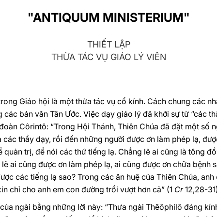
"ANTIQUUM MINISTERIUM"
THIẾT LẬP
THỪA TÁC VỤ GIÁO LÝ VIÊN
n trong Giáo hội là một thừa tác vụ cổ kính. Cách chung các 
 các bản văn Tân Ước. Việc dạy giáo lý đã khởi sự từ “các 
đoàn Côrintô: “Trong Hội Thánh, Thiên Chúa đã đặt một số ng
 là các thầy dạy, rồi đến những người được ơn làm phép lạ, đ
 quản trị, để nói các thứ tiếng lạ. Chẳng lẽ ai cũng là tông đ
 lẽ ai cũng được ơn làm phép lạ, ai cũng được ơn chữa bệnh 
h được các tiếng lạ sao? Trong các ân huệ của Thiên Chúa, anh
xin chỉ cho anh em con đường trổi vượt hơn cả” (1
Cr
12,28-31)
ủa ngài bằng những lời này: “Thưa ngài Thêôphilô đáng kính,