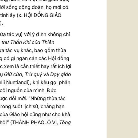
 đời sống cộng đoàn, họ mới có
n tính ấy (x. HỘI ĐỒNG GIÁO
).
ừa tác vụ) với ý định không chỉ
 thư
Thần Khí của Thiên
ừa tác vụ khác, bao gồm thừa
ng có gì ngăn cản các Hội đồng
xem là cần thiết hay rất ích lợi
vụ
Giữ cửa, Trừ quỷ
và
Dạy giáo
ii Nuntiandi]; khi kêu gọi phân
g cội nguồn của mình, Đức
ược đổi mới. “Những thừa tác
trong suốt lịch sử, chẳng hạn
g của Giáo hội cũng như cho khả
áo hội” (THÁNH PHAOLÔ VI,
Tông