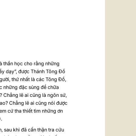
العربيّة
中文
LATINE
nhà thần học cho rằng những
thầy dạy”, được Thánh Tông Đồ
ười, thứ nhất là các Tông Đồ,
ược những đặc sủng để chữa
ồ? Chẳng lẽ ai cũng là ngôn sứ,
sao? Chẳng lẽ ai cũng nói được
 em cứ tha thiết tìm những ơn
.
 sau khi đã cẩn thận tra cứu