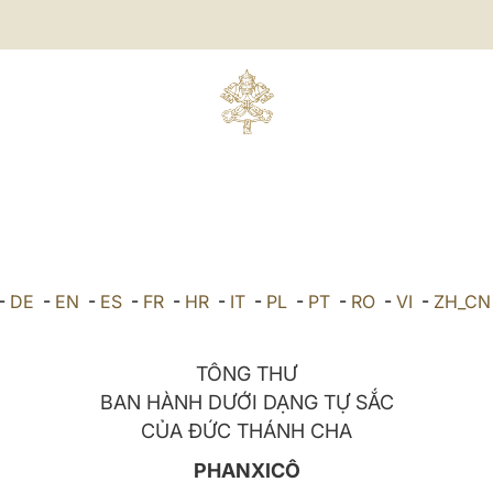
-
DE
-
EN
-
ES
-
FR
-
HR
-
IT
-
PL
-
PT
-
RO
-
VI
-
ZH_CN
TÔNG THƯ
BAN HÀNH DƯỚI DẠNG TỰ SẮC
CỦA ĐỨC THÁNH CHA
PHANXICÔ