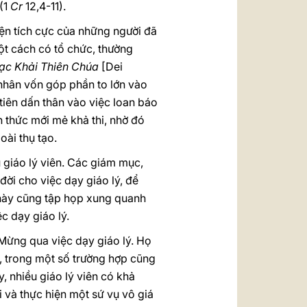
 (1
Cr
12,4-11).
iện tích cực của những người đã
ột cách có tổ chức, thường
 Mạc Khải Thiên Chúa
[Dei
 nhân vốn góp phần to lớn vào
tiên dấn thân vào việc loan báo
h thức mới mẻ khả thi, nhờ đó
oài thụ tạo.
ụ giáo lý viên. Các giám mục,
đời cho việc dạy giáo lý, để
ị này cũng tập họp xung quanh
c dạy giáo lý.
Mừng qua việc dạy giáo lý. Họ
, trong một số trường hợp cũng
, nhiều giáo lý viên có khả
 và thực hiện một sứ vụ vô giá