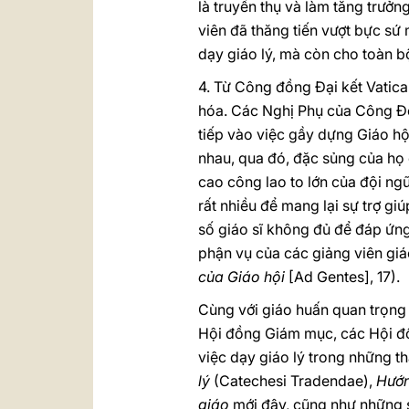
là truyền thụ và làm tăng trưởn
viên đã thăng tiến vượt bực sứ
dạy giáo lý, mà còn cho toàn bộ
4. Từ Công đồng Đại kết Vatica
hóa. Các Nghị Phụ của Công Đồ
tiếp vào việc gầy dựng Giáo hộ
nhau, qua đó, đặc sủng của họ c
cao công lao to lớn của đội ng
rất nhiều để mang lại sự trợ gi
số giáo sĩ không đủ để đáp ứn
phận vụ của các giảng viên giáo
của Giáo hội
[Ad Gentes], 17).
Cùng với giáo huấn quan trọn
Hội đồng Giám mục, các Hội đ
việc dạy giáo lý trong những t
lý
(Catechesi Tradendae),
Hướn
giáo
mới đây, cũng như những sá