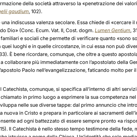
ormazione della società attraverso la «penetrazione dei valori
elii gaudium
, 102).
e una indiscussa valenza secolare. Essa chiede di «cercare il 
do Dio» (Conc. Ecum. Vat. II, Cost. dogm.
Lumen Gentium
, 3
i familiari e sociali che permette di verificare quanto «sono 
quei luoghi e in quelle circostanze, in cui essa non può diven
 33). È bene ricordare, comunque, che oltre a questo apostol
i a collaborare più immediatamente con l’apostolato della Ger
apostolo Paolo nell’evangelizzazione, faticando molto per il
 Catechista, comunque, si specifica all’interno di altri serviz
i, è chiamato in primo luogo a esprimere la sua competenza nel
sviluppa nelle sue diverse tappe: dal primo annuncio che int
 nuova in Cristo e prepara in particolare ai sacramenti dell’in
sente ad ogni battezzato di essere sempre pronto «a risp
,15). Il Catechista è nello stesso tempo testimone della fede
istruisce a nome della Chiesa. Un’identità che solo mediante