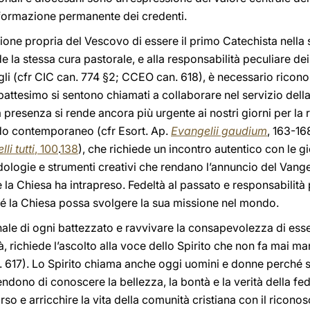
a formazione permanente dei credenti.
ssione propria del Vescovo di essere il primo Catechista nella
e la stessa cura pastorale, e alla responsabilità peculiare dei
igli (cfr CIC can. 774 §2; CCEO can. 618), è necessario riconos
 battesimo si sentono chiamati a collaborare nel servizio dell
presenza si rende ancora più urgente ai nostri giorni per l
do contemporaneo (cfr Esort. Ap.
Evangelii gaudium
, 163-16
lli tutti
, 100
.
138
), che richiede un incontro autentico con le 
dologie e strumenti creativi che rendano l’annuncio del Vang
la Chiesa ha intrapreso. Fedeltà al passato e responsabilità 
hé la Chiesa possa svolgere la sua missione nel mondo.
nale di ogni battezzato e ravvivare la consapevolezza di ess
, richiede l’ascolto alla voce dello Spirito che non fa mai 
. 617). Lo Spirito chiama anche oggi uomini e donne perché 
endono di conoscere la bellezza, la bontà e la verità della fe
o e arricchire la vita della comunità cristiana con il riconosc