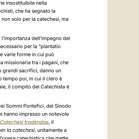
 insostituibile nella
echisti, che ha segnato la
 non solo per la catechesi, ma
a l’importanza dell’impegno del
necessario per la “plantatio
le varie forme in cui può
a missionaria tra i pagani, che
o grandi sacrifici, danno un
tempo poi, in cui il clero è
ale, il compito del Catechista è
 dei Sommi Pontefici, del Sinodo
nni hanno impresso un notevole
Catechesi tradendae
, il
per la catechesi
, unitamente a
l’opera catechistica che mette