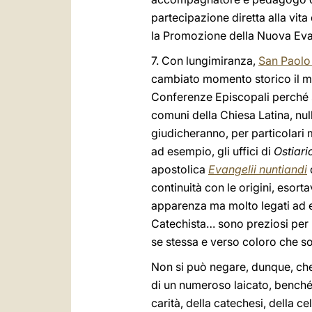
partecipazione diretta alla vit
la Promozione della Nuova Ev
7. Con lungimiranza,
San Paolo
cambiato momento storico il mini
Conferenze Episcopali perché si 
comuni della Chiesa Latina, nul
giudicheranno, per particolari m
ad esempio, gli uffici di
Ostiari
apostolica
Evangelii nuntiandi
continuità con le origini, esort
apparenza ma molto legati ad es
Catechista… sono preziosi per la
se stessa e verso coloro che so
Non si può negare, dunque, che 
di un numeroso laicato, benché
carità, della catechesi, della c