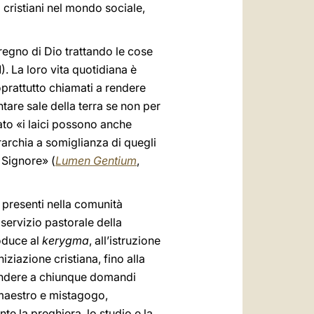
 cristiani nel mondo sociale,
regno di Dio trattando le cose
1). La loro vita quotidiana è
soprattutto chiamati a rendere
tare sale della terra se non per
ato «i laici possono anche
archia a somiglianza di quegli
 Signore» (
Lumen Gentium
,
i presenti nella comunità
 servizio pastorale della
roduce al
kerygma
, all’istruzione
iziazione cristiana, fino alla
ondere a chiunque domandi
, maestro e mistagogo,
 la preghiera, lo studio e la