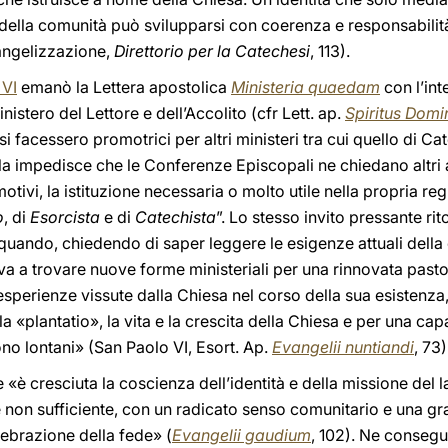
a della comunità può svilupparsi con coerenza e responsabilità
angelizzazione,
Direttorio per la Catechesi
, 113).
 VI
emanò la Lettera apostolica
Ministeria quaedam
con l’int
stero del Lettore e dell’Accolito (cfr Lett. ap.
Spiritus Domi
facessero promotrici per altri ministeri tra cui quello di Cate
la impedisce che le Conferenze Episcopali ne chiedano altri 
otivi, la istituzione necessaria o molto utile nella propria r
o
, di
Esorcista
e di
Catechista
”. Lo stesso invito pressante ri
quando, chiedendo di saper leggere le esigenze attuali della 
ava a trovare nuove forme ministeriali per una rinnovata pastora
perienze vissute dalla Chiesa nel corso della sua esistenza,
 «plantatio», la vita e la crescita della Chiesa e per una capa
no lontani» (San Paolo VI, Esort. Ap.
Evangelii nuntiandi
, 73)
«è cresciuta la coscienza dell’identità e della missione del 
 non sufficiente, con un radicato senso comunitario e una gr
elebrazione della fede» (
Evangelii gaudium
, 102). Ne consegu