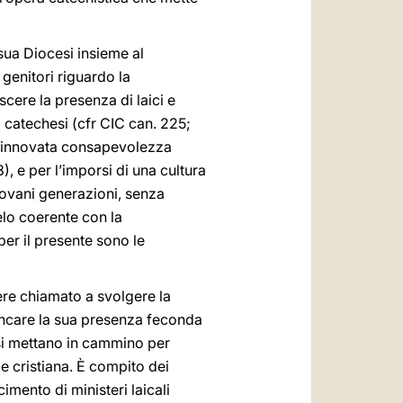
 sua Diocesi insieme al
 genitori riguardo la
cere la presenza di laici e
a catechesi (cfr CIC can. 225;
a rinnovata consapevolezza
8), e per l’imporsi di una cultura
giovani generazioni, senza
elo coerente con la
per il presente sono le
ere chiamato a svolgere la
mancare la sua presenza feconda
si mettano in cammino per
de cristiana. È compito dei
imento di ministeri laicali