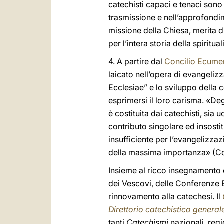
catechisti capaci e tenaci sono
trasmissione e nell’approfondime
missione della Chiesa, merita 
per l’intera storia della spiritual
4. A partire dal
Concilio Ecumen
laicato nell’opera di evangelizz
Ecclesiae” e lo sviluppo della c
esprimersi il loro carisma. «De
è costituita dai catechisti, sia
contributo singolare ed insostit
insufficiente per l’evangelizzaz
della massima importanza» (Con
Insieme al ricco insegnamento c
dei Vescovi, delle Conferenze E
rinnovamento alla catechesi. Il
Direttorio catechistico general
tanti
Catechismi
nazionali, regi