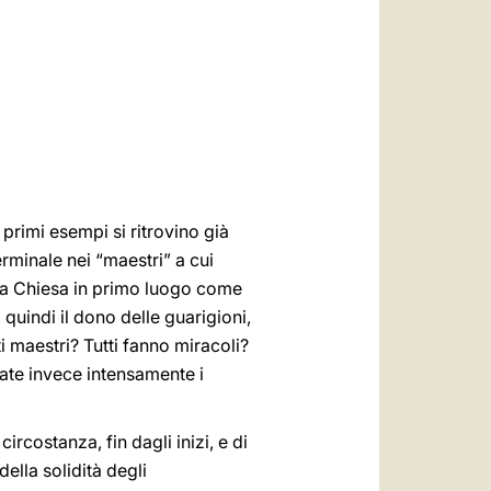
العربيّة
中文
LATINE
 primi esempi si ritrovino già
rminale nei “maestri” a cui
lla Chiesa in primo luogo come
quindi il dono delle guarigioni,
ti maestri? Tutti fanno miracoli?
rate invece intensamente i
rcostanza, fin dagli inizi, e di
ella solidità degli