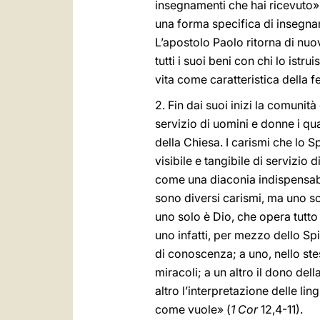
insegnamenti che hai ricevuto»
una forma specifica di insegnam
L’apostolo Paolo ritorna di nuo
tutti i suoi beni con chi lo istrui
vita come caratteristica della f
2. Fin dai suoi inizi la comunit
servizio di uomini e donne i qua
della Chiesa. I carismi che lo 
visibile e tangibile di servizio
come una diaconia indispensabi
sono diversi carismi, ma uno sol
uno solo è Dio, che opera tutto i
uno infatti, per mezzo dello Spir
di conoscenza; a uno, nello stess
miracoli; a un altro il dono della
altro l’interpretazione delle lin
come vuole» (
1 Cor
12,4-11).