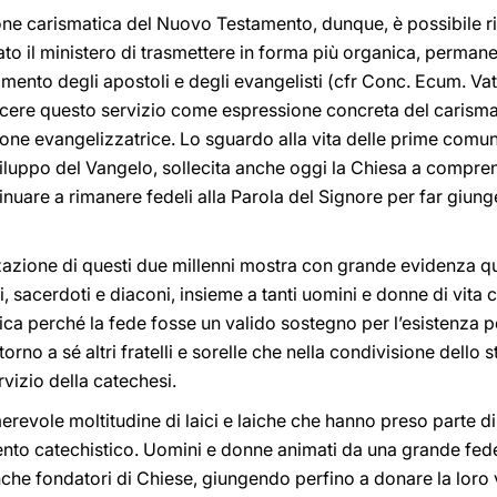
ione carismatica del Nuovo Testamento, dunque, è possibile r
ato il ministero di trasmettere in forma più organica, permane
amento degli apostoli e degli evangelisti (cfr Conc. Ecum. Vat
scere questo servizio come espressione concreta del carisma
ione evangelizzatrice. Lo sguardo alla vita delle prime comuni
viluppo del Vangelo, sollecita anche oggi la Chiesa a compre
nuare a rimanere fedeli alla Parola del Signore per far giung
izzazione di questi due millenni mostra con grande evidenza qu
i, sacerdoti e diaconi, insieme a tanti uomini e donne di vita
istica perché la fede fosse un valido sostegno per l’esistenza
torno a sé altri fratelli e sorelle che nella condivisione dello
ervizio della catechesi.
erevole moltitudine di laici e laiche che hanno preso parte di
to catechistico. Uomini e donne animati da una grande fede e
anche fondatori di Chiese, giungendo perfino a donare la loro vi