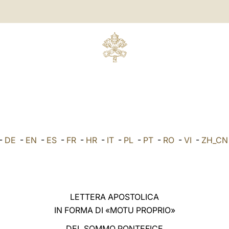
-
DE
-
EN
-
ES
-
FR
-
HR
-
IT
-
PL
-
PT
-
RO
-
VI
-
ZH_CN
LETTERA APOSTOLICA
IN FORMA DI «MOTU PROPRIO»
DEL SOMMO PONTEFICE