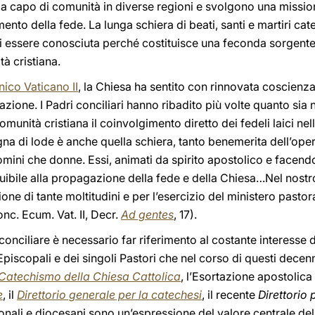
 a capo di comunità in diverse regioni e svolgono una missione
nto della fede. La lunga schiera di beati, santi e martiri cat
di essere conosciuta perché costituisce una feconda sorgente
ità cristiana.
ico Vaticano II
, la Chiesa ha sentito con rinnovata coscienz
azione. I Padri conciliari hanno ribadito più volte quanto sia 
omunità cristiana il coinvolgimento diretto dei fedeli laici nel
gna di lode è anche quella schiera, tanto benemerita dell’oper
 uomini che donne. Essi, animati da spirito apostolico e facend
uibile alla propagazione della fede e della Chiesa…Nel nostro 
ione di tante moltitudini e per l’esercizio del ministero pastor
c. Ecum. Vat. II, Decr.
Ad gentes
, 17).
onciliare è necessario far riferimento al costante interesse
piscopali e dei singoli Pastori che nel corso di questi dece
Catechismo della Chiesa Cattolica
, l’Esortazione apostolica
e
, il
Direttorio generale per la catechesi
, il recente
Direttorio 
onali e diocesani sono un’espressione del valore centrale del