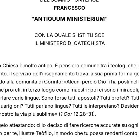
FRANCESCO
"ANTIQUUM MINISTERIUM"
CON LA QUALE SI ISTITUISCE
IL MINISTERO DI CATECHISTA
lla Chiesa è molto antico. È pensiero comune tra i teologi che i
nto. Il servizio dell’insegnamento trova la sua prima forma ge
o alla comunità di Corinto: «Alcuni perciò Dio li ha posti ne
profeti, in terzo luogo come maestri; poi ci sono i miracoli, 
rlare varie lingue. Sono forse tutti apostoli? Tutti profeti? Tut
uarigioni? Tutti parlano lingue? Tutti le interpretano? Deside
mostro la via più sublime» (
1 Cor
12,28-31).
lo attestando: «Ho deciso di fare ricerche accurate su ogni ci
per te, illustre Teòfilo, in modo che tu possa renderti conto d