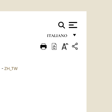
ITALIANO
FRANÇAIS
ENGLISH
ITALIANO
-
ZH_TW
PORTUGUÊS
ESPAÑOL
DEUTSCH
POLSKI