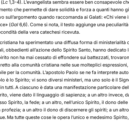
 (
Lc
1,3-4). L’evangelista sembra essere ben consapevole che 
ento che permette di dare solidità e forza a quanti hanno già
vo sull’argomento quando raccomanda ai Galati: «Chi viene is
sce» (
Gal
6,6). Come si nota, il testo aggiunge una peculiari
econdità della vera catechesi ricevuta.
à cristiana ha sperimentato una diffusa forma di ministerialità 
li, obbedienti all’azione dello Spirito Santo, hanno dedicato la
Spirito non ha mai cessato di effondere sui battezzati, trovar
 diretto alla comunità cristiana nelle sue molteplici espression
le per la comunità. L’apostolo Paolo se ne fa interprete auto
o è lo Spirito; vi sono diversi ministeri, ma uno solo è il Sign
n tutti.
A ciascuno è data una manifestazione particolare dell
ito, viene dato il linguaggio di sapienza; a un altro invece, da
o Spirito, la fede; a un altro, nell’unico Spirito, il dono delle
 profezia; a un altro il dono di discernere gli spiriti; a un altro
gue.
Ma tutte queste cose le opera l’unico e medesimo Spirito