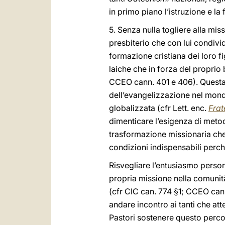
in primo piano l’istruzione e l
5. Senza nulla togliere alla mi
presbiterio che con lui condivid
formazione cristiana dei loro f
laiche che in forza del proprio
CCEO cann. 401 e 406). Questa 
dell’evangelizzazione nel mon
globalizzata (cfr Lett. enc.
Frate
dimenticare l’esigenza di meto
trasformazione missionaria che 
condizioni indispensabili perc
Risvegliare l’entusiasmo perso
propria missione nella comunità
(cfr CIC can. 774 §1; CCEO can
andare incontro ai tanti che att
Pastori sostenere questo percors