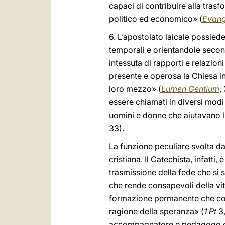
capaci di contribuire alla trasf
politico ed economico» (
Evang
6. L’apostolato laicale possied
temporali e orientandole secon
intessuta di rapporti e relazion
presente e operosa la Chiesa in 
loro mezzo» (
Lumen Gentium
,
essere chiamati in diversi mod
uomini e donne che aiutavano l’
33).
La funzione peculiare svolta dal
cristiana. Il Catechista, infatt
trasmissione della fede che si 
che rende consapevoli della vita
formazione permanente che con
ragione della speranza» (
1 Pt
3
accompagnatore e pedagogo che 