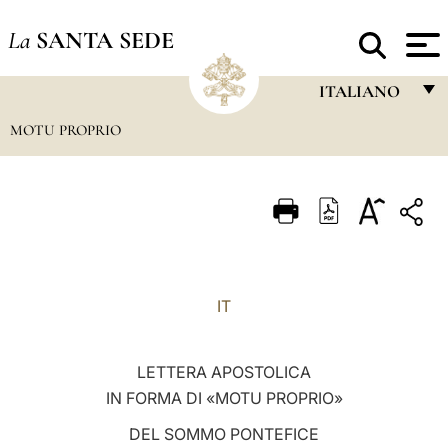
La
SANTA SEDE
ITALIANO
MOTU PROPRIO
FRANÇAIS
ENGLISH
ITALIANO
PORTUGUÊS
ESPAÑOL
IT
DEUTSCH
POLSKI
LETTERA APOSTOLICA
IN FORMA DI «MOTU PROPRIO»
العربيّة
DEL SOMMO PONTEFICE
中文