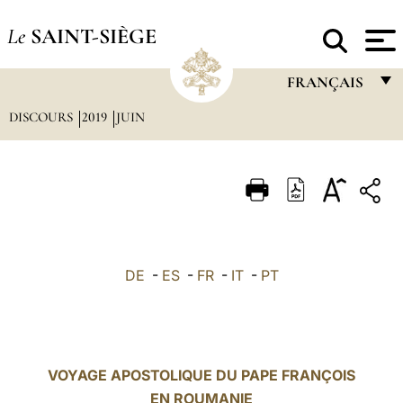
Le
SAINT-SIÈGE
FRANÇAIS
DISCOURS
2019
JUIN
FRANÇAIS
ENGLISH
ITALIANO
PORTUGUÊS
ESPAÑOL
DE
-
ES
-
FR
-
IT
-
PT
DEUTSCH
POLSKI
العربيّة
VOYAGE APOSTOLIQUE DU PAPE FRANÇOIS
EN ROUMANIE
中文