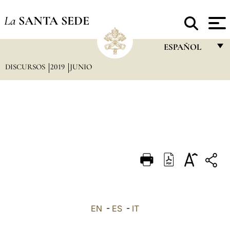
La
SANTA SEDE
ESPAÑOL
DISCURSOS
2019
JUNIO
FRANÇAIS
ENGLISH
ITALIANO
PORTUGUÊS
ESPAÑOL
DEUTSCH
POLSKI
العربيّة
EN
-
ES
-
IT
中文