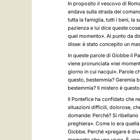
In proposito il vescovo di Rom
andava sulla strada dei comand
tutta la famiglia, tutti i beni, 
pazienza e lui dice queste cose.
quel momento». Al punto da dire
disse: è stato concepito un ma
In queste parole di Giobbe il P
viene pronunciata «nei momenti 
giorno in cui nacqui». Parole 
questo, bestemmia? Geremia b
bestemmia? Il mistero è questo
Il Pontefice ha confidato che n
situazioni difficili, dolorose,
domande: Perché? Si ribellano 
preghiera». Come lo era quella
Giobbe. Perché «pregare è diven
momento che uno vive». È appun