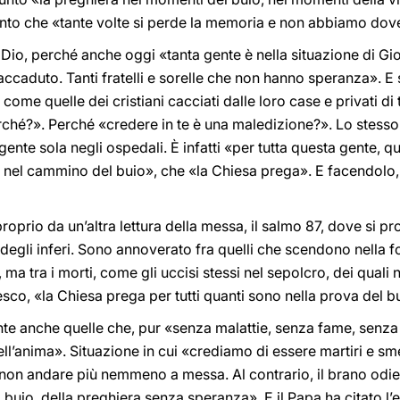
punto che «tante volte si perde la memoria e non abbiamo dov
 di Dio, perché anche oggi «tanta gente è nella situazione di
ccaduto. Tanti fratelli e sorelle che non hanno speranza». E s
come quelle dei cristiani cacciati dalle loro case e privati d
rché?». Perché «credere in te è una maledizione?». Lo stesso v
gente sola negli ospedali. È infatti «per tutta questa gente, que
nel cammino del buio», che «la Chiesa prega». E facendolo,
roprio da un’altra lettura della messa, il salmo 87, dove si p
lo degli inferi. Sono annoverato fra quelli che scendono nell
ma tra i morti, come gli uccisi stessi nel sepolcro, dei quali 
esco, «la Chiesa prega per tutti quanti sono nella prova del b
e anche quelle che, pur «senza malattie, senza fame, senza 
ell’anima». Situazione in cui «crediamo di essere martiri e s
 non andare più nemmeno a messa. Al contrario, il brano odier
 buio, della preghiera senza speranza». E il Papa ha citato l