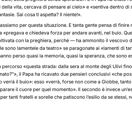
 della vita, cercava di pensare al cielo» e «sentiva dentro d
tasie. Sai cosa ti aspetta? Il niente!».
 passiamo per questa situazione. E tanta gente pensa di finire 
la «pregava e chiedeva forza per andare avanti, nel buio. Que
oltivata con la preghiera, perché — ha ammonito il vescovo d
le sono lamentele da teatro» se paragonate ai «lamenti di tanta
hanno perso quasi la memoria, quasi la speranza, che sono esi
ercorso «questa strada: dalla sera al monte degli Ulivi fino 
to?”», il Papa ha ricavato due pensieri conclusivi «che poss
do verrà il buio»: esso «verrà, forse non come a Giobbe, tan
reparare il cuore per quel momento». Il secondo è invece un’
er tanti fratelli e sorelle che patiscono l’esilio da se stessi, 