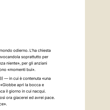
العربيّة
中文
LATINE
 mondo odierno. L’ha chiesta
nvocandola soprattutto per
nza niente», per gli anziani
ivono «momenti bui».
23) — in cui è contenuta «una
i «Giobbe aprì la bocca e
a il giorno in cui nacqui.
sì ora giacerei ed avrei pace.
ce».