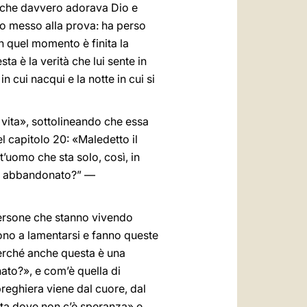
, che davvero adorava Dio e
o messo alla prova: ha perso
«in quel momento è finita la
ta è la verità che lui sente in
cui nacqui e la notte in cui si
 vita», sottolineando che essa
l capitolo 20: «Maledetto il
uomo che sta solo, così, in
ai abbandonato?” —
«persone che stanno vivendo
gono a lamentarsi e fanno queste
perché anche questa è una
ato?», e com’è quella di
preghiera viene dal cuore, dal
ita dove non c’è speranza» e