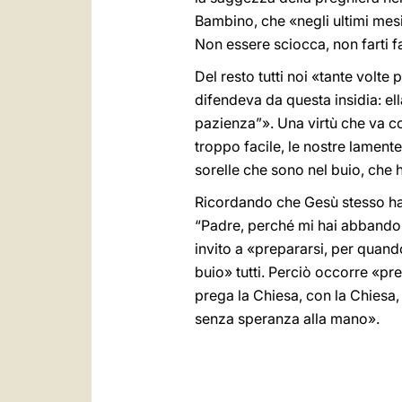
Bambino, che «negli ultimi mesi
Non essere sciocca, non farti fan
Del resto tutti noi «tante volte
difendeva da questa insidia: el
pazienza”». Una virtù che va c
troppo facile, le nostre lamente
sorelle che sono nel buio, che 
Ricordando che Gesù stesso ha p
“Padre, perché mi hai abbandona
invito a «prepararsi, per quan
buio» tutti. Perciò occorre «p
prega la Chiesa, con la Chiesa, p
senza speranza alla mano».