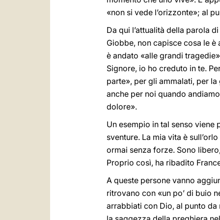
«non si vede l’orizzonte»; al 
Da qui l’attualità della parola
Giobbe, non capisce cosa le è a
è andato «alle grandi tragedie» 
Signore, io ho creduto in te. Pe
parte», per gli ammalati, per la 
anche per noi quando andiamo 
dolore».
Un esempio in tal senso viene p
sventure. La mia vita è sull’or
ormai senza forze. Sono libero, 
Proprio così, ha ribadito Franc
A queste persone vanno aggiunt
ritrovano con «un po’ di buio n
arrabbiati con Dio, al punto da
la saggezza della preghiera nel