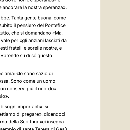
e ancorare la nostra speranza».
 Giobbe. Tanta gente buona, come
ubito il pensiero del Pontefice
i tutto, che si domandano «Ma,
ale per «gli anziani lasciati da
sti fratelli e sorelle nostre, e
 «prende su di sé questo
roclama: «Io sono sazio di
a fossa. Sono come un uomo
non conservi più il ricordo».
uio».
bisogni importanti», si
mettiamo di pregare», dicendoci
no della Scrittura «ci insegna
’esempio di santa Teresa di Gesù