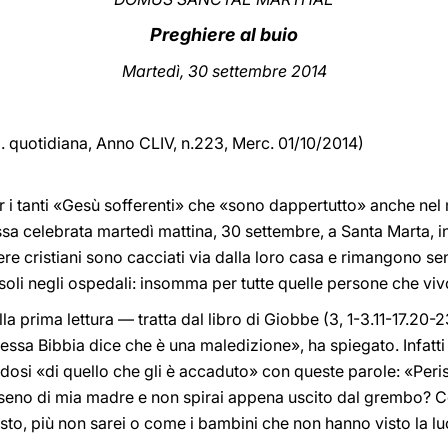
Preghiere al buio
Martedì, 30 settembre 2014
d. quotidiana, Anno CLIV, n.223, Merc. 01/10/2014)
r i tanti «Gesù sofferenti» che «sono dappertutto» anche nel
a celebrata martedì mattina, 30 settembre, a Santa Marta, i
sere cristiani sono cacciati via dalla loro casa e rimangono se
i soli negli ospedali: insomma per tutte quelle persone che v
la prima lettura — tratta dal libro di Giobbe (3, 1-3.11-17.20-
tessa Bibbia dice che è una maledizione», ha spiegato. Infatt
dosi «di quello che gli è accaduto» con queste parole: «Perisc
seno di mia madre e non spirai appena uscito dal grembo? Co
o, più non sarei o come i bambini che non hanno visto la lu