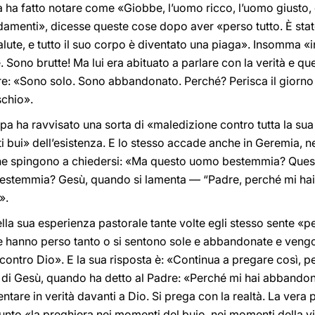
a ha fatto notare come «Giobbe, l’uomo ricco, l’uomo giusto
amenti», dicesse queste cose dopo aver «perso tutto. È stat
la salute, e tutto il suo corpo è diventato una piaga». Insomma 
 Sono brutte! Ma lui era abituato a parlare con la verità e ques
: «Sono solo. Sono abbandonato. Perché? Perisca il giorno in 
schio».
apa ha ravvisato una sorta di «maledizione contro tutta la sua
bui» dell’esistenza. E lo stesso accade anche in Geremia, ne
che spingono a chiedersi: «Ma questo uomo bestemmia? Quest’
estemmia? Gesù, quando si lamenta — “Padre, perché mi h
».
ella sua esperienza pastorale tante volte egli stesso sente 
 che hanno perso tanto o si sentono sole e abbandonate e ven
contro Dio». E la sua risposta è: «Continua a pregare così, 
 di Gesù, quando ha detto al Padre: «Perché mi hai abbandon
tare in verità davanti a Dio. Si prega con la realtà. La vera 
to «la preghiera nei momenti del buio, nei momenti della v