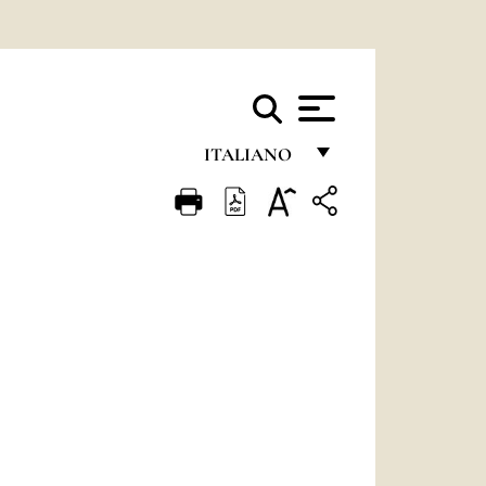
ITALIANO
FRANÇAIS
ENGLISH
ITALIANO
PORTUGUÊS
ESPAÑOL
DEUTSCH
POLSKI