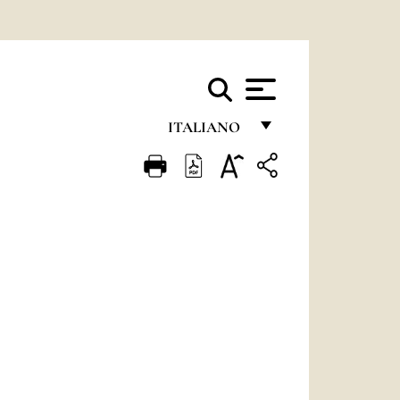
ITALIANO
FRANÇAIS
ENGLISH
ITALIANO
PORTUGUÊS
ESPAÑOL
DEUTSCH
POLSKI