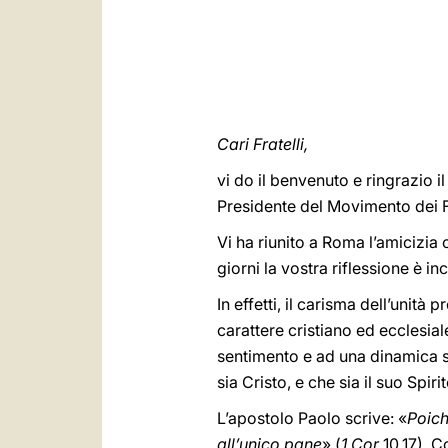
Cari Fratelli,
vi do il benvenuto e ringrazio i
Presidente del Movimento dei F
Vi ha riunito a Roma l’amicizia 
giorni la vostra riflessione è i
In effetti, il carisma dell’unità
carattere cristiano ed ecclesial
sentimento e ad una dinamica s
sia Cristo, e che sia il suo Spir
L’apostolo Paolo scrive: «
Poich
all’unico pane
» (
1 Cor
10,17). C