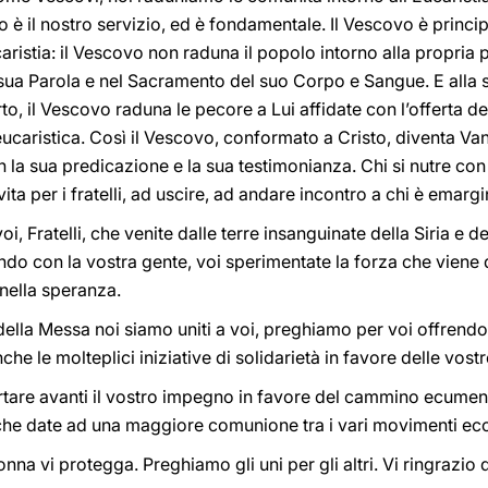
o è il nostro servizio, ed è fondamentale. Il Vescovo è princip
ristia: il Vescovo non raduna il popolo intorno alla propria 
a sua Parola e nel Sacramento del suo Corpo e Sangue. E alla
to, il Vescovo raduna le pecore a Lui affidate con l’offerta d
ucaristica. Così il Vescovo, conformato a Cristo, diventa Va
on la sua predicazione e la sua testimonianza. Chi si nutre co
ita per i fratelli, ad uscire, ad andare incontro a chi è emarg
i, Fratelli, che venite dalle terre insanguinate della Siria e d
ndo con la vostra gente, voi sperimentate la forza che viene 
 nella speranza.
lla Messa noi siamo uniti a voi, preghiamo per voi offrendo il 
he le molteplici iniziative di solidarietà in favore delle vost
portare avanti il vostro impegno in favore del cammino ecumeni
o che date ad una maggiore comunione tra i vari movimenti eccl
nna vi protegga. Preghiamo gli uni per gli altri. Vi ringrazio 