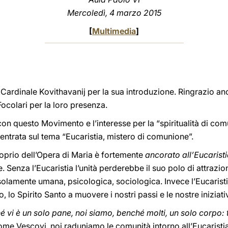
Mercoledì, 4 marzo 2015
[
Multimedia
]
l Cardinale Kovithavanij per la sua introduzione. Ringrazio an
ocolari per la loro presenza.
con questo Movimento e l’interesse per la “spiritualità di comu
ncentrata sul tema “Eucaristia, mistero di comunione”.
 proprio dell’Opera di Maria è fortemente
ancorato all’Eucarist
e. Senza l’Eucaristia l’unità perderebbe il suo polo di attrazio
olamente umana, psicologica, sociologica. Invece l’Eucaristia
ito, lo Spirito Santo a muovere i nostri passi e le nostre inizia
é vi è un solo pane, noi siamo, benché molti, un solo corpo: t
ome Vescovi, noi raduniamo le comunità intorno all’Eucaristia