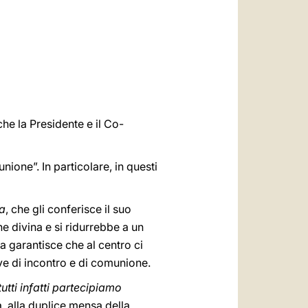
العربيّة
中文
LATINE
che la Presidente e il Co-
nione”. In particolare, in questi
ia
, che gli conferisce il suo
ne divina e si ridurrebbe a un
 garantisce che al centro ci
tive di incontro e di comunione.
utti infatti partecipiamo
, alla duplice mensa della