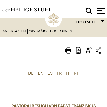
Der
HEILIGE STUHL
DEUTSCH
ANSPRACHEN
2015
MÄRZ
DOCUMENTS
FRANÇAIS
ENGLISH
ITALIANO
PORTUGUÊS
ESPAÑOL
DE
-
EN
-
ES
-
FR
-
IT
-
PT
DEUTSCH
POLSKI
العربيّة
PASTORALBESUCH VON PAPST FRANZISKUS
中文