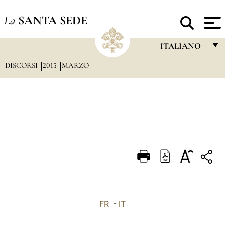
La
SANTA SEDE
ITALIANO
DISCORSI
2015
MARZO
FRANÇAIS
ENGLISH
ITALIANO
PORTUGUÊS
ESPAÑOL
DEUTSCH
POLSKI
العربيّة
FR
-
IT
中文