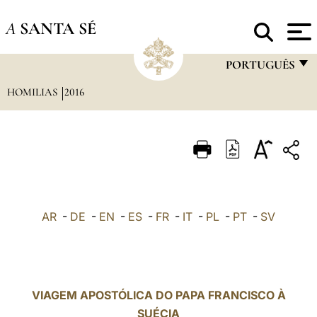
A
SANTA SÉ
PORTUGUÊS
HOMILIAS
2016
FRANÇAIS
ENGLISH
ITALIANO
PORTUGUÊS
ESPAÑOL
AR
-
DE
-
EN
-
ES
-
FR
-
IT
-
PL
-
PT
-
SV
DEUTSCH
POLSKI
العربيّة
VIAGEM APOSTÓLICA DO PAPA FRANCISCO À
SUÉCIA
中文