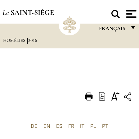
Le
SAINT-SIÈGE
FRANÇAIS
HOMÉLIES
2016
FRANÇAIS
ENGLISH
ITALIANO
PORTUGUÊS
ESPAÑOL
DEUTSCH
POLSKI
العربيّة
DE
-
EN
-
ES
-
FR
-
IT
-
PL
-
PT
中文