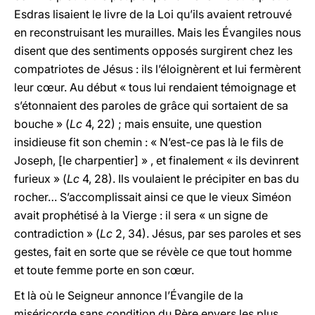
Esdras lisaient le livre de la Loi qu’ils avaient retrouvé
en reconstruisant les murailles. Mais les Évangiles nous
disent que des sentiments opposés surgirent chez les
compatriotes de Jésus : ils l’éloignèrent et lui fermèrent
leur cœur. Au début « tous lui rendaient témoignage et
s’étonnaient des paroles de grâce qui sortaient de sa
bouche » (
Lc
4, 22) ; mais ensuite, une question
insidieuse fit son chemin : « N’est-ce pas là le fils de
Joseph, [le charpentier] » , et finalement « ils devinrent
furieux » (
Lc
4, 28). Ils voulaient le précipiter en bas du
rocher… S’accomplissait ainsi ce que le vieux Siméon
avait prophétisé à la Vierge : il sera « un signe de
contradiction » (
Lc
2, 34). Jésus, par ses paroles et ses
gestes, fait en sorte que se révèle ce que tout homme
et toute femme porte en son cœur.
Et là où le Seigneur annonce l’Évangile de la
miséricorde sans condition du Père envers les plus