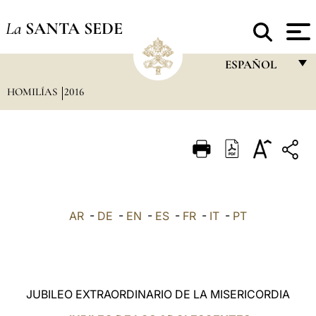
La
SANTA SEDE
ESPAÑOL
HOMILÍAS
2016
FRANÇAIS
ENGLISH
ITALIANO
PORTUGUÊS
ESPAÑOL
AR
-
DE
-
EN
-
ES
-
FR
-
IT
-
PT
DEUTSCH
POLSKI
العربيّة
JUBILEO EXTRAORDINARIO DE LA MISERICORDIA
中文