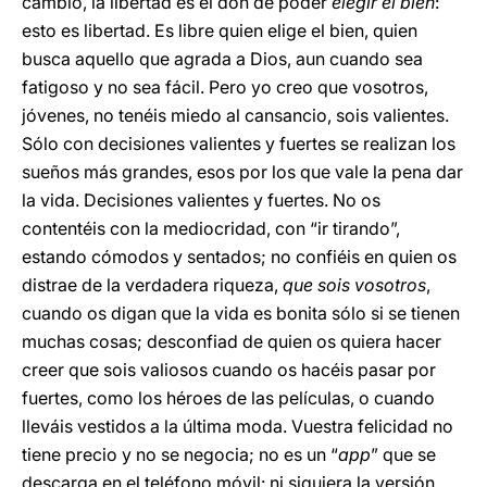
cambio, la libertad es el don de poder
elegir el bien
:
esto es libertad. Es libre quien elige el bien, quien
busca aquello que agrada a Dios, aun cuando sea
fatigoso y no sea fácil. Pero yo creo que vosotros,
jóvenes, no tenéis miedo al cansancio, sois valientes.
Sólo con decisiones valientes y fuertes se realizan los
sueños más grandes, esos por los que vale la pena dar
la vida. Decisiones valientes y fuertes. No os
contentéis con la mediocridad, con “ir tirando”,
estando cómodos y sentados; no confiéis en quien os
distrae de la verdadera riqueza,
que sois vosotros
,
cuando os digan que la vida es bonita sólo si se tienen
muchas cosas; desconfiad de quien os quiera hacer
creer que sois valiosos cuando os hacéis pasar por
fuertes, como los héroes de las películas, o cuando
lleváis vestidos a la última moda. Vuestra felicidad no
tiene precio y no se negocia; no es un “
app
” que se
descarga en el teléfono móvil: ni siquiera la versión