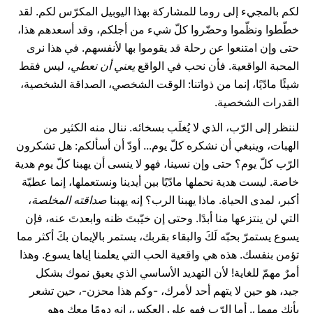
لكم بالمجيء إلى روما للمشاركة بهذا اليوبيل المكرّس لكم. لقد
خطّطوا ونظّموا وحضّروا كلّ شيء من أجلكم، وقد أسعدهم هذا،
حتى وإن امتنعوا عن رحلة قد يقوموا بها لأنفسهم. في هذا نرى
المحبة الواقعية. فأن نحب في الواقع
يعني أن نعطي
، ليس فقط
شيئًا مادّيًا، إنما من ذواتنا: الوقت الشخصي، الصداقة الشخصية،
القدرات الشخصية.
لننظر إلى الرّب، الذي لا يُغلَب بسخائه. ننال منه الكثير من
الهبات، وينبغي أن نشكره كلّ يوم... أودّ أن أسألكم: هل تشكرون
الرّب كلّ يوم؟ حتى وإن نسينا، فهو لا ينسى أن يهبنا كلّ يوم هدية
خاصة. ليست هدية نحملها مادّيًا بين أيدينا ونستعملها، إنما عطيّة
أكبر، لمدى الحياة. ماذا يهبنا الرب؟ إنه يهبنا
صداقته المخلصة
،
التي لن ينتزعها منا أبدًا. وحتى إن خيّبتَ ظنه وابعدتَ عنه، فإن
يسوع يستمرّ بحبّه لَكَ والبقاء بقربك، يستمر بالإيمان بكَ أكثر مما
تؤمن بنفسك. هذه هي واقعية الحب التي يعلمنا إياها يسوع. وهذا
أمرٌ مهمّ للغاية! لأن التهديد الأساسي الذي يعيق نموك بشكل
جيد، هو حين لا يتهم أحد لأمرك، -وكم هذا محزن-، حين تشعر
بأنك مهمل. أما الرّب فهو على العكس، إنه دومًا معك وهو