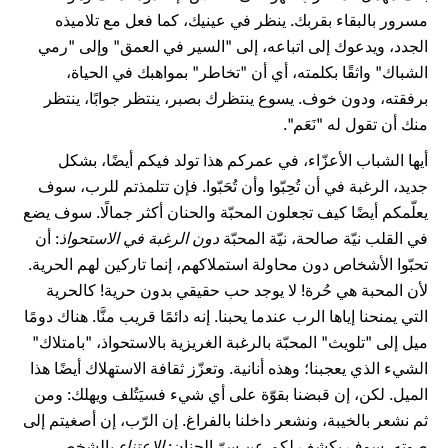
مسرور بالبقاء بقربك. ينظر في عينيك، كما فعل مع تلاميذه
الجدد، ويدعوك إلى اتباعه، إلى "السير في العمق" وإلى "رمي
الشباك" واثقًا بكلمته، أي أن "تخاطر" بمواهبك في الحياة،
برفقته، ودون خوف. يسوع ينتظرك بصبر، ينتظر جوابًا، ينتظر
منك أن تقول له "نَعَم".
أيها الشباب الأعزّاء، في عمركم هذا تولد فيكم أيضًا، بشكل
جديد، الرغبة في أن تُحِبّوا وأن تُحَبّوا. فإن تتلمذتم للرب، سوف
يعلّمكم أيضًا كيف تجعلون المحبّة والحنان أكثر جمالًا. سوف يضع
في القلب نيّة صالحة، نيّة المحبّة
دون الرغبة في الاستحواذ
: أن
تحبّوا الأشخاص دون محاولة استملاكهم، إنما تاركين لهم الحرية.
لأن المحبة هي حُرة! لا يوجد حب حقيقي بدون حرية! كالحرية
التي يمنحنا إياها الرب عندما يحبنا. إنه دائمًا قريب منَّا. هناك دومًا
ميل إلى "تلويث" المحبّة بالرغبة الغريزية بالاستحواذ، "بامتلاك"
الشيء الذي يعجبنا؛ وهذه أنانية. وتعزّز ثقافة الاستهلاك أيضًا هذا
الميل. لكن، إن قبضنا بقوّة على أي شيء فسيَتُلف ويهلك: ومن
ثم نشعر بالخيبة، ونشعر داخلنا بالفراغ. إن الرّب، إن أصغيتم إلى
صوته، سوف يكشف لكم عن سرّ الحنان:
الاعتناء
بالشخص