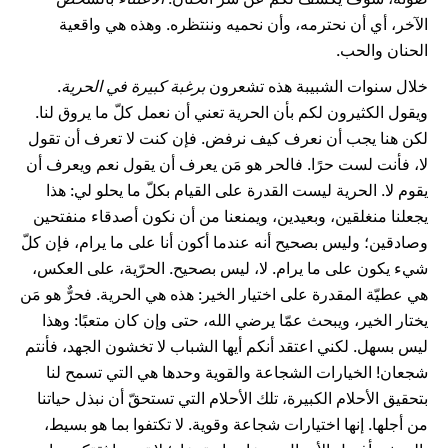
الآخر، أي أن نحترمه، وأن نحميه وننتظره. وهذه هي واقعية
الحنان والحب.
خلال سنوات الشبيبة هذه تشعرون
برغبة كبيرة في الحرية
.
ويقول الكثيرون لكم بأن الحرية تعني أن نعمل كلّ ما يروق لنا.
لكن هنا يجب أن نعرف كيف نرفض. فإن كنت لا تعرف أن تقول
لا، فأنت لست حرًا. فالحر هو مَن يعرف أن يقول نعم ويعرف أن
يقوم لا. الحرية ليست القدرة على القيام بكلّ ما يحلو لي: هذا
يجعلنا منغلقين، وبعيدين، ويمنعنا من أن نكون أصدقاء منفتحين
وصادقين؛ وليس بصحيح أنه عندما أكون أنا على ما يرام، فإن كلّ
شيء يكون على ما يرام. لا، ليس بصحيح. الحرّية، على العكس،
هي عطيّة المقدرة على اختيار الخير: هذه هي الحرية. فحرٌّ هو مَن
يختار الخير، ويبحث عمّا يرضي الله، حتى وإن كان متعبًا: وهذا
ليس بسهل. لكني اعتقد أنكم أيها الشباب لا تخشون الجهد، فأنتم
شجعان! الخيارات الشجاعة والقوية وحدها هي التي تسمح لنا
بتحقيق الأحلام الكبيرة، تلك الأحلام التي تستحقّ أن نبذل حياتنا
من أجلها. إنها اختيارات شجاعة وقوية. لا تكتفوا بما هو بسيط،