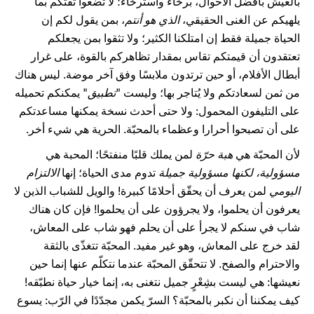
بالعيش بأفضل الأحوال، برخاء واسترخاء؛ لا تضعوا ثقتكم بما
يلهيكم عن الغنى الحقيقي،
الذي هو أنتم
، بمن يقول لكم إن
الحياة جميلة فقط إن امتلكنا الكثير؛ ولا تثقوا بمن يجعلكم
تعتقدون أن قيمتكم تقاس بمقدار تظاهركم بالقوة، على غرار
أبطال الأفلام، أو حين ترتدون ملابسًا وفق آخر موضة. ليس هناك
من ثمن لسعادتكم ولا يُتاجر بها؛ وليست "
تطبيق
" يمكنكم تحميله
على التليفون المحمول: ولا حتى أحدث نسخة يمكنها مساعدتكم
على أن تصبحوا أحرارا وعظماء بالمحبّة. الحرية هي شيء أخر.
لأن المحبّة هي
هبة حرّة
لمن يملك قلبًا منفتحًا؛ المحبة هي
مسؤولية، لكنها مسؤولية جميلة
تدوم مدى الحياة؛ إنها
الالتزام
اليومي
لمن يعرف أن يحقّق أحلامًا كبيرة! والويل للشباب الذين لا
يعرفون أن يحلموا، ولا يجرؤون على أن يحلموا! فإن كان هناك
شاب في سنكم لا يجرأ على أن يحلم فهو شاب على المعاش،
لقد خرج على المعاش، وهو غير مفيد. المحبّة تتغذّى بالثقة
والاحترام والصفح. لا تتحقّق المحبّة عندما نتكلّم عنها إنما حين
نعيشها: هي ليست بشِعْرٍ جميل نتغنى به، إنما خيار حياة نطبّقه!
كيف يمكننا أن نكبر بالمحبّة؟ السرّ يكمن مجدّدًا في الرّب: يسوع