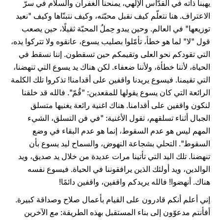
يهبنا ذاته في القدّاس الإلهي، يمنحنا الغفران والسلام في سرّ
الاعتراف. هنا نتعلّم كيف نقبل محبّته، وكيف نتبنّاها وكيف "نعيد
توزيعها" في العالم. وحين يبدو حِملُ المحبّة ثقيلًا، حين يصعب
قول "لا" لما هو خطأ، تأمّلوا بصليب يسوع، عانقوه ولا تتركوا يده،
التي تقودكم نحو العلى وتقيمكم حين تسقطون. إننا نسقط في
الحياة، لأننا خطأة، ولأننا ضعفاء. لكن هناك يد يسوع التي تنهضنا،
التي تقيمنا. فيسوع يريدنا واقفين على أقدامنا! تذكروا تلك الكلمة
الرائعة التي كان يسوع يقولها للمقعدين: "قُمّ". فالله قد خلقنا
لنكون واقفين على أقدامنا. هناك اغنية رائعة يغنيها متسلق
الجبال أثناء تسلقهم، تقول الأغنية: "في فن التسلق، الشيء
المهم ليس هو عدم السقوط، إنما هو عدم البقاء في وضع
السقوط". التحلي بشجاعة النهوض، والسماح ليد يسوع بأن
تنهضنا. تلك اليد التي تأتينا مرات عديدة من خلال يد صديق، ويد
الوالدين، ويد أولئك الذين يرافقوننا في الحياة. فيسوع نفسه
هناك. أنهضوا! فالله يريدكم واقفين، واقفين دائمًا!
إني أعلم أنكم قادرون على القيام بأعمال صلاح وصداقة كبيرة.
أفأنتم مدعوّون إلى بناء المستقبل بهذه الطريقة:
مع
الآخرين