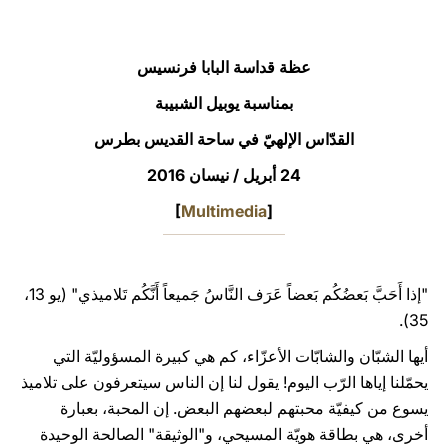
LATINE
عظة قداسة البابا فرنسيس
بمناسبة يوبيل الشبيبة
القدّاس الإلهيّ في ساحة القديس بطرس
24 أبريل / نيسان 2016
[
Multimedia
]
"إذا أَحَبَّ بَعضُكُم بَعضاً عَرَف النَّاسُ جَميعاً أَنَّكُم تَلاميذي" (يو 13،
35).
أيها الشبّان والشابّات الأعزّاء، كم هي كبيرة المسؤوليّة التي
يحمّلنا إياها الرّب اليوم! يقول لنا إن الناس سيتعرفون على تلاميذ
يسوع من كيفيّة محبتهم لبعضهم البعض. إن المحبة، بعبارة
أخرى، هي بطاقة هويّة المسيحي، و"الوثيقة" الصالحة الوحيدة