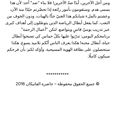
ومن أجل الآخرين، أبدًا
ضدّ
الآخرين! فلا بناء "ضد" أحد: لأن هذا
يسمى هدم. وستقومون بأمور رائعة إذا تحضّرتم جيّدًا منذ الآن،
وعشتم بالملء شبابكم هذا الغنيّ جدًّا بالهبات، ودون الخوف من
التعب. كما يفعل أبطال الرياضة الذين يتوصّلون إلى أهداف كبرى
عبر تدريب يوميّ قاسٍ وبتواضع. لتكن "أعمال الرحمة"
برنامجكم اليومي: تدرّبوا عليها بكلّ حماس كي تصبحوا أبطال
حياة، أبطال محبة! هكذا يعرف الناس أنّكم تلاميذ يسوع. هكذا
ستحصلون على بطاقة الهوية المسيحية. وأؤكد لكم: بأن فرحكم
سيكون كاملًا.
***********
© جميع الحقوق محفوظة – حاضرة الفاتيكان 2016