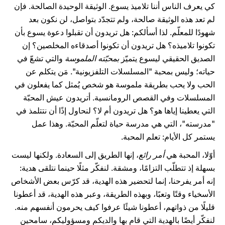
كي يعرف الناس أننا تلاميذ يسوع. الوثيقة الوحيدة الصالحة. فإن
لم تعد هذه الوثيقة صالحة، ولم تتجدّد بتواصل، لن نكون بعد
شهودًا للمعلّم. لذا أسألكم: هل تريدون أن تقبلوا دعوة يسوع بأن
تكونوا تلاميذه؟ هل تريدون أن تكونوا أصدقاءه المخلصين؟ إن
الصديق الحقيقي ليسوع يتميّز
بمحبّته الملموسة
والتي تشعّ في
حياته؛ وليس بمحبة "المسلسلات التلفزيونية". مَن يتكلم عن
الحب ولا يحب بطريقة ملموسة هو شخص يُمثل كما يفعلون في
المسلسلات وفي القصص الرومانسية. أتريدون عيش المحبّة
التي يعطينا إياها هو؟ هل تريدون أم لا؟ لنحاول إذًا أن نتتلمذ في
"مدرسته"، التي هي مدرسة حياة لتعلّم المحبّة. وهذا عمل
يستمر كل الأيام: تعلم المحبة.
أوّلا، المحبة هي
أمر رائع
، إنها الطريق إلى السعادة. ولكنها ليست
بسهلة إذ تتطلّب التزامًا، ومشقة. لنفكّر مثلًا حينما نتلقى هدية:
إنه أمر يفرحنا، إنما لتحضير هذه الهدية، قد كرّس بعض الأشخاص
الأسخياء وقتًا وتعبًا، وبهذه الطريقة، وعبر هذه الهدية، قد أعطونا
قليلًا من ذواتهم، أعطونا شيئًا عرفوا كيف يحرمون أنفسهم منه.
لنفكّر أيضًا بالهدية التي قام بها والديكم ومسؤوليكم، سامحين