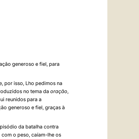
العربيّة
中文
LATINE
ação generoso e fiel, para
, por isso, Lho pedimos na
troduzidos no tema da
oração
,
ui reunidos para a
ão generoso e fiel, graças à
episódio da batalha contra
 com o peso, caíam-lhe os