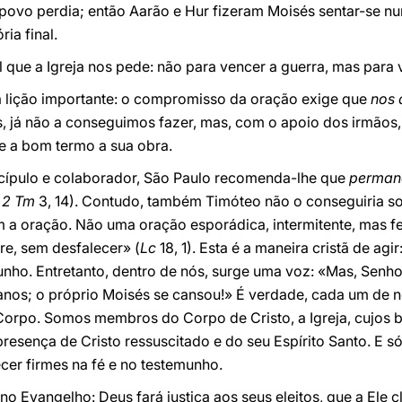
povo perdia; então Aarão e Hur fizeram Moisés sentar-se n
ria final.
ual que a Igreja nos pede: não para vencer a guerra, mas para
 lição importante: o compromisso da oração exige que
nos 
s, já não a conseguimos fazer, mas, com o apoio dos irmãos
ve a bom termo a sua obra.
cípulo e colaborador, São Paulo recomenda-lhe que
perman
.
2 Tm
3, 14). Contudo, também Timóteo não o conseguiria so
 a oração. Não uma oração esporádica, intermitente, mas f
re, sem desfalecer» (
Lc
18, 1). Esta é a maneira cristã de agir
unho. Entretanto, dentro de nós, surge uma voz: «Mas, Senho
os; o próprio Moisés se cansou!» É verdade, cada um de 
orpo. Somos membros do Corpo de Cristo, a Igreja, cujos br
resença de Cristo ressuscitado e do seu Espírito Santo. E só
er firmes na fé e no testemunho.
 Evangelho: Deus fará justiça aos seus eleitos, que a Ele c