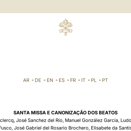
AR
-
DE
-
EN
-
ES
-
FR
-
IT
-
PL
-
PT
SANTA MISSA E CANONIZAÇÃO DOS BEATOS
lercq, José Sanchez del Río, Manuel González García, Lud
usco, José Gabriel del Rosario Brochero, Elisabete da Sant