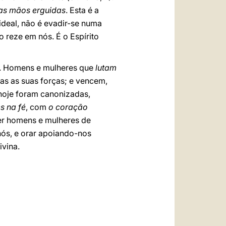
 as mãos erguidas
. Esta é a
ideal, não é evadir-se numa
o reze em nós. É o Espírito
. Homens e mulheres que
lutam
as as suas forças; e vencem,
hoje foram canonizadas,
s na fé
, com
o coração
er homens e mulheres de
nós, e orar apoiando-nos
vina.