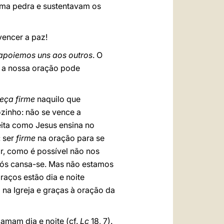
uma pedra e sustentavam os
 vencer a paz!
apoiemos uns aos outros
. O
, a nossa oração pode
eça firme
naquilo que
zinho: não se vence a
eita como Jesus ensina no
: ser
firme
na oração para se
r, como é possível não nos
nós cansa-se. Mas não estamos
aços estão dia e noite
 na Igreja e graças à oração da
lamam dia e noite (cf.
Lc
18, 7).