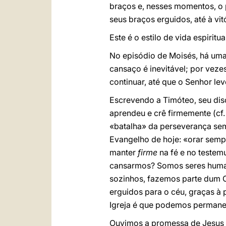
braços e, nesses momentos, o 
seus braços erguidos, até à vitó
Este é o estilo de vida espirit
No episódio de Moisés, há uma
cansaço é inevitável; por veze
continuar, até que o Senhor le
Escrevendo a Timóteo, seu dis
aprendeu e crê firmemente (cf
«batalha» da perseverança sem
Evangelho de hoje: «orar semp
manter
firme
na fé e no testem
cansarmos? Somos seres human
sozinhos, fazemos parte dum C
erguidos para o céu, graças à p
Igreja é que podemos permanec
Ouvimos a promessa de Jesus no