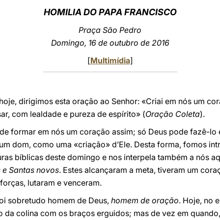
HOMILIA DO PAPA FRANCISCO
Praça São Pedro
Domingo, 16 de outubro de 2016
[
Multimídia
]
hoje, dirigimos esta oração ao Senhor: «Criai em nós um cor
r, com lealdade e pureza de espírito» (
Oração Coleta
).
e formar em nós um coração assim; só Deus pode fazê-lo e
um dom, como uma «criação» d’Ele. Desta forma, fomos in
uras bíblicas deste domingo e nos interpela também a nós aq
 e Santas novos
. Estes alcançaram a meta, tiveram um coraç
forças, lutaram e venceram.
oi sobretudo homem de Deus,
homem de oração
. Hoje, no 
 da colina com os braços erguidos; mas de vez em quando,