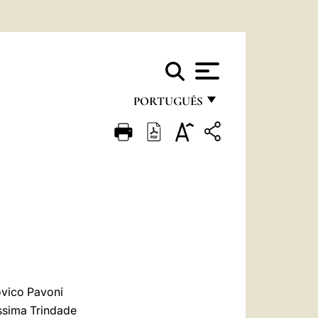
PORTUGUÊS
FRANÇAIS
ENGLISH
ITALIANO
PORTUGUÊS
ESPAÑOL
DEUTSCH
ovico Pavoni
POLSKI
íssima Trindade