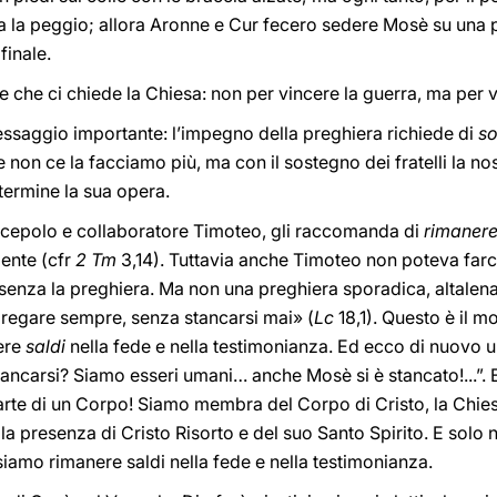
a la peggio; allora Aronne e Cur fecero sedere Mosè su una p
finale.
uale che ci chiede la Chiesa: non per vincere la guerra, ma per 
essaggio importante: l’impegno della preghiera richiede di
so
te non ce la facciamo più, ma con il sostegno dei fratelli la 
 termine la sua opera.
scepolo e collaboratore Timoteo, gli raccomanda di
rimanere
ente (cfr
2 Tm
3,14). Tuttavia anche Timoteo non poteva farce
 senza la preghiera. Ma non una preghiera sporadica, altalen
pregare sempre, senza stancarsi mai» (
Lc
18,1). Questo è il m
ere
saldi
nella fede e nella testimonianza. Ed ecco di nuovo u
ancarsi? Siamo esseri umani… anche Mosè si è stancato!...”. E
rte di un Corpo! Siamo membra del Corpo di Cristo, la Chiesa
lla presenza di Cristo Risorto e del suo Santo Spirito. E solo n
iamo rimanere saldi nella fede e nella testimonianza.