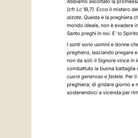
Abbiamo ascoltato la promessa d
(cfr
Lc
18,7). Ecco il mistero de
alzate
. Questa è la preghiera c
mondo ideale, non è evadere in 
Santo preghi in noi. E’ lo Spiri
I santi
sono uomini e donne che 
preghiera
, lasciando pregare e 
non da soli: il Signore vince in
combattuto la buona battaglia 
cuore generoso e fedele
. Per 
preghiera; di gridare giorno e n
sostenendoci a vicenda per rima