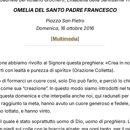
OMELIA DEL SANTO PADRE FRANCESCO
Piazza San Pietro
Domenica, 16 ottobre 2016
[
Multimedia
]
zione abbiamo rivolto al Signore questa preghiera: «Crea in n
 con lealtà e purezza di spirito» (Orazione Colletta).
 di formarci un cuore così, solo Dio può farlo, e perciò lo ch
come sua “creazione”. In questo modo siamo introdotti nel 
i questa domenica e che interpella anche noi, qui radunati per
o raggiunto la meta, hanno avuto un cuore generoso e fedele,
o lottato, e hanno vinto.
 il quale è stato soprattutto uomo di Dio,
uomo di preghiera
. 
n piedi sul colle con le braccia alzate; ma ogni tanto, per il p