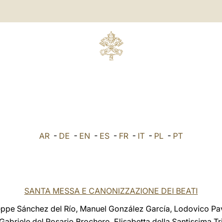
AR
-
DE
-
EN
-
ES
-
FR
-
IT
-
PL
-
PT
SANTA MESSA E CANONIZZAZIONE DEI BEATI
ppe Sánchez del Río, Manuel González García, Lodovico Pav
abriele del Rosario Brochero, Elisabetta della Santissima Tr