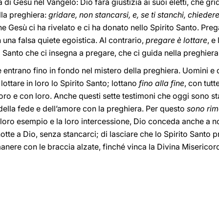
i Gesù nel Vangelo: Dio farà giustizia ai suoi eletti, che gri
lla preghiera:
gridare, non stancarsi, e, se ti stanchi, chieder
he Gesù ci ha rivelato e ci ha donato nello Spirito Santo. Prega
una falsa quiete egoistica. Al contrario,
pregare è lottare
, e
to Santo che ci insegna a pregare, che ci guida nella preghiera
entrano fino in fondo nel mistero della preghiera. Uomini 
lottare in loro lo Spirito Santo; lottano
fino alla fine
, con tutt
 loro e con loro. Anche questi sette testimoni che oggi sono s
della fede e dell’amore con la preghiera. Per questo
sono rima
il loro esempio e la loro intercessione, Dio conceda anche a n
otte a Dio, senza stancarci; di lasciare che lo Spirito Santo p
nere con le braccia alzate, finché vinca la Divina Misericord