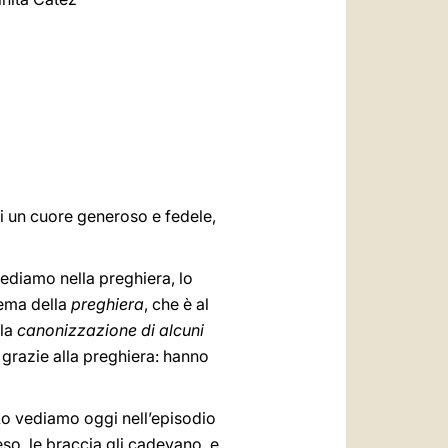
العربيّة
中文
LATINE
oi un cuore generoso e fedele,
iediamo nella preghiera, lo
tema della
preghiera
, che è al
 la
canonizzazione di alcuni
 grazie alla preghiera: hanno
Lo vediamo oggi nell’episodio
eso, le braccia gli cadevano, e