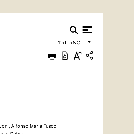
ITALIANO
FRANÇAIS
ENGLISH
ITALIANO
PORTUGUÊS
ESPAÑOL
DEUTSCH
POLSKI
oni, Alfonso Maria Fusco,
inità Catez