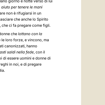
dano giorno e notte verso di lui
e aiuto per tenere le mani
re non è rifugiarsi in un
 lasciare che anche lo Spirito
, che ci fa pregare come figli.
e donne che
lottano con la
e le loro forze, e vincono, ma
tati canonizzati, hanno
sti saldi nella fede
, con il
oi di essere uomini e donne di
reghi in noi, e di pregare
ia.