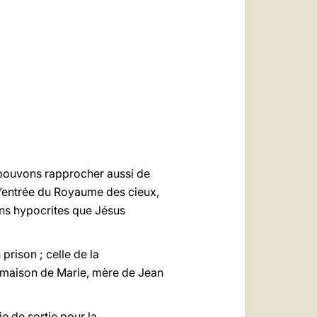
العربيّة
中文
LATINE
ouvons rapprocher aussi de
’entrée du Royaume des cieux,
ens hypocrites que Jésus
 prison ; celle de la
la maison de Marie, mère de Jean
ie de sortie pour la