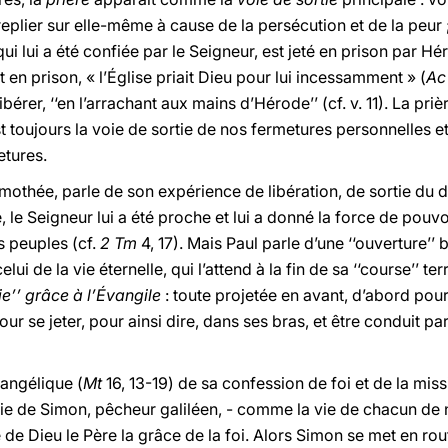
plier sur elle-même à cause de la persécution et de la peur ; 
ui lui a été confiée par le Seigneur, est jeté en prison par H
t en prison, « l’Église priait Dieu pour lui incessamment » (
Ac
libérer, ‘‘en l’arrachant aux mains d’Hérode’’ (cf. v. 11). La p
est toujours la voie de sortie de nos fermetures personnelles 
etures.
imothée, parle de son expérience de libération, de sortie du d
 le Seigneur lui a été proche et lui a donné la force de pou
 peuples (cf.
2 Tm
4, 17). Mais Paul parle d’une ‘‘ouverture’’
lui de la vie éternelle, qui l’attend à la fin de sa ‘‘course’’ ter
tie’’ grâce à l’Évangile
: toute projetée en avant, d’abord pour
ur se jeter, pour ainsi dire, dans ses bras, et être conduit par 
vangélique (
Mt
16, 13-19) de sa confession de foi et de la miss
ie de Simon, pêcheur galiléen, - comme la vie de chacun de
 de Dieu le Père la grâce de la foi. Alors Simon se met en rou