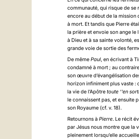
communauté, qui risque de se re
encore au début de la mission q
à mort. Et tandis que Pierre étai
la prière et envoie son ange le 
à Dieu et à sa sainte volonté, 
grande voie de sortie des ferm
De même
Paul
, en écrivant à T
condamné à mort ; au contraire,
son œuvre d’évangélisation des
horizon infiniment plus vaste : ce
la vie de l’Apôtre
toute ‘‘en sor
le connaissent pas, et ensuite po
son Royaume (cf. v. 18).
Retournons à
Pierre
. Le récit é
par Jésus nous montre que la v
pleinement lorsqu’elle accueille