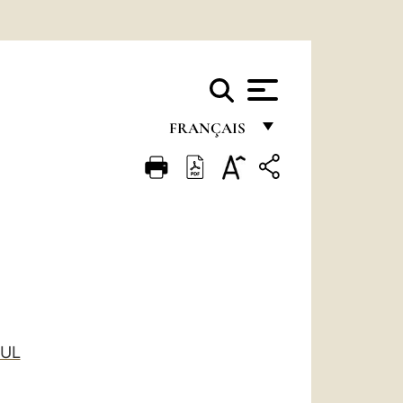
FRANÇAIS
FRANÇAIS
ENGLISH
ITALIANO
PORTUGUÊS
ESPAÑOL
DEUTSCH
AUL
POLSKI