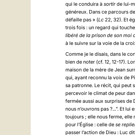
qui le conduira à
sortir
de lui-m
généreux. Dans ce parcours de 
défaille pas » (
Lc
22, 32). Et é
trois fois : un regard qui touche
libéré de la prison de son moi 
à le suivre sur la voie de la croi
Comme je le disais, dans le con
bien de noter (cf. 12, 12-17). L
maison de la mère de Jean surn
qui, ayant reconnu la voix de Pie
sa patronne. Le récit, qui peut
percevoir le climat de peur da
fermée aussi aux surprises de Di
nous n’ouvrons pas ?...”. Et lui
toujours ; elle nous ferme, elle
pour l’Église : celle de
se repli
passer l’action de Dieu : Luc 