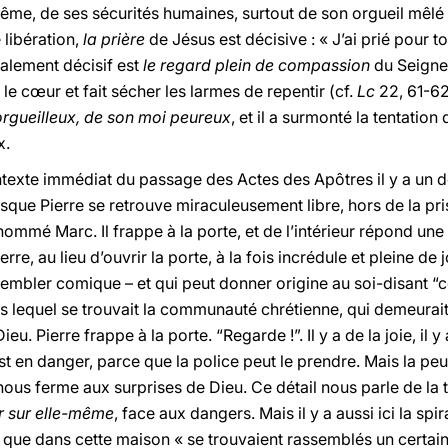
ême, de ses sécurités humaines, surtout de son orgueil mêlé 
libération,
la prière
de Jésus est décisive : « J’ai prié pour t
galement décisif est
le regard plein de compassion
du Seigneu
 le cœur et fait sécher les larmes de repentir (cf.
Lc
22, 61-62
orgueilleux, de son moi peureux
, et il a surmonté la tentation
x.
texte immédiat du passage des Actes des Apôtres il y a un dét
orsque Pierre se retrouve miraculeusement libre, hors de la pr
ommé Marc. Il frappe à la porte, et de l’intérieur répond u
rre, au lieu d’ouvrir la porte, à la fois incrédule et pleine de 
 sembler comique – et qui peut donner origine au soi-disant 
ns lequel se trouvait la communauté chrétienne, qui demeurait
eu. Pierre frappe à la porte. “Regarde !”. Il y a de la joie, il
 est en danger, parce que la police peut le prendre. Mais la peu
 nous ferme aux surprises de Dieu. Ce détail nous parle de la t
er sur elle-même
, face aux dangers. Mais il y a aussi ici la spi
dit que dans cette maison « se trouvaient rassemblés un cert