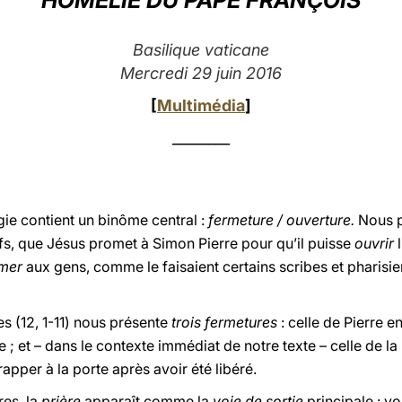
HOMÉLIE DU PAPE FRANÇOIS
Basilique vaticane
Mercredi 29 juin 2016
[
Multimédia
]
________
rgie contient un binôme central :
fermeture / ouverture.
Nous p
fs, que Jésus promet à Simon Pierre pour qu’il puisse
ouvrir
l
mer
aux gens, comme le faisaient certains scribes et pharisi
s (12, 1-11) nous présente
trois fermetures
: celle de Pierre en
 ; et – dans le contexte immédiat de notre texte – celle de 
pper à la porte après avoir été libéré.
res, la
prière
apparaît comme la
voie de sortie
principale : vo