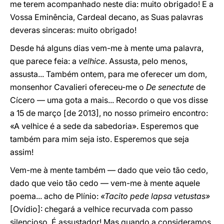
me terem acompanhado neste dia: muito obrigado! E a
Vossa Eminência, Cardeal decano, as Suas palavras
deveras sinceras: muito obrigado!
Desde há alguns dias vem-me à mente uma palavra,
que parece feia: a
velhice
. Assusta, pelo menos,
assusta... Também ontem, para me oferecer um dom,
monsenhor Cavalieri ofereceu-me o
De senectute
de
Cícero — uma gota a mais... Recordo o que vos disse
a 15 de março [de 2013], no nosso primeiro encontro:
«A velhice é a sede da sabedoria». Esperemos que
também para mim seja isto. Esperemos que seja
assim!
Vem-me à mente também — dado que veio tão cedo,
dado que veio tão cedo — vem-me à mente aquele
poema... acho de Plínio:
«Tacito pede lapsa vetustas»
[Ovídio]: chegará a velhice recurvada com passo
silencioso. É assustador! Mas quando a consideramos