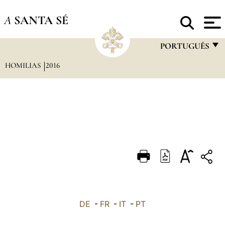
A
SANTA SÉ
PORTUGUÊS
HOMILIAS
2016
FRANÇAIS
ENGLISH
ITALIANO
PORTUGUÊS
ESPAÑOL
DEUTSCH
POLSKI
العربيّة
DE
-
FR
-
IT
-
PT
中文