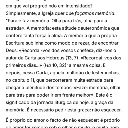
em que vai progredindo em intensidade?
Simplesmente, a Igreja quer que
façamos memória
:
“Para e faz memória. Olha para trás, olha para a
estrada». A memória: esta atitude deuteronómica que
confere tanta força à alma. A memória que a própria
Escritura sublinha como modo de rezar, de encontrar
Deus. «Recordai-vos dos vossos chefes», diz-nos o
autor da Carta aos Hebreus (13, 7). «Recordai-vos dos
primeiros dias...» (
Hb
10, 32): a mesma coisa. E
depois, nessa Carta, aquela multidão de testemunhas,
no capítulo 11, que percorreram muita estrada para
chegar à plenitude dos tempos: «Fazei memória, olhai
para trás para poder ir em frente melhor». Este é o
significado da jornada litúrgica de hoje: a graça da
memória. É necessário pedir esta graça: não esquecer.
É próprio do amor o facto de não esquecer; é próprio
do amor ter sempre sob o olhar o muito, o muito bem