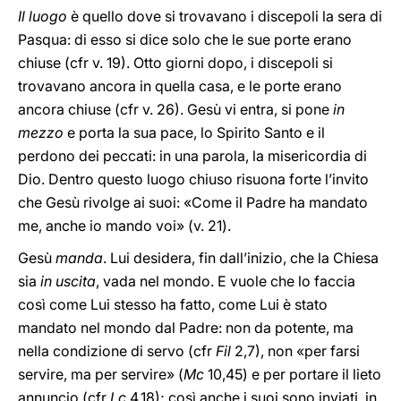
Il luogo
è quello dove si trovavano i discepoli la sera di
Pasqua: di esso si dice solo che le sue porte erano
chiuse (cfr v. 19). Otto giorni dopo, i discepoli si
trovavano ancora in quella casa, e le porte erano
ancora chiuse (cfr v. 26). Gesù vi entra, si pone
in
mezzo
e porta la sua pace, lo Spirito Santo e il
perdono dei peccati: in una parola, la misericordia di
Dio. Dentro questo luogo chiuso risuona forte l’invito
che Gesù rivolge ai suoi: «Come il Padre ha mandato
me, anche io mando voi» (v. 21).
Gesù
manda
. Lui desidera, fin dall’inizio, che la Chiesa
sia
in uscita
, vada nel mondo. E vuole che lo faccia
così come Lui stesso ha fatto, come Lui è stato
mandato nel mondo dal Padre: non da potente, ma
nella condizione di servo (cfr
Fil
2,7), non «per farsi
servire, ma per servire» (
Mc
10,45) e per portare il lieto
annuncio (cfr
Lc
4,18); così anche i suoi sono inviati, in