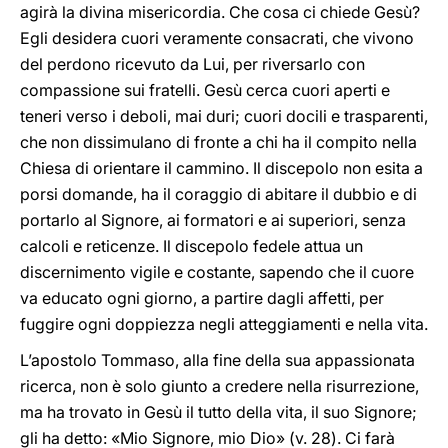
agirà la divina misericordia. Che cosa ci chiede Gesù?
Egli desidera cuori veramente consacrati, che vivono
del perdono ricevuto da Lui, per riversarlo con
compassione sui fratelli. Gesù cerca cuori aperti e
teneri verso i deboli, mai duri; cuori docili e trasparenti,
che non dissimulano di fronte a chi ha il compito nella
Chiesa di orientare il cammino. Il discepolo non esita a
porsi domande, ha il coraggio di abitare il dubbio e di
portarlo al Signore, ai formatori e ai superiori, senza
calcoli e reticenze. Il discepolo fedele attua un
discernimento vigile e costante, sapendo che il cuore
va educato ogni giorno, a partire dagli affetti, per
fuggire ogni doppiezza negli atteggiamenti e nella vita.
L’apostolo Tommaso, alla fine della sua appassionata
ricerca, non è solo giunto a credere nella risurrezione,
ma ha trovato in Gesù il tutto della vita, il suo Signore;
gli ha detto: «Mio Signore, mio Dio» (v. 28). Ci farà