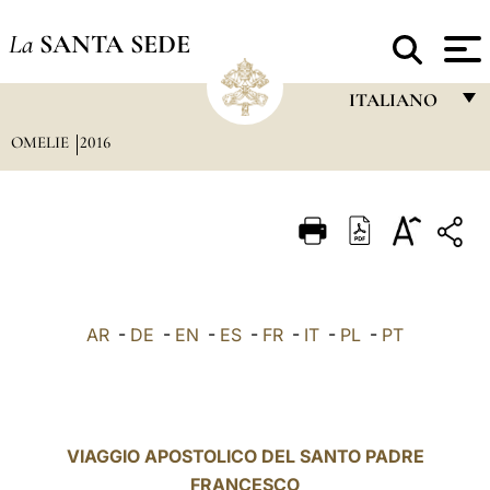
La
SANTA SEDE
ITALIANO
OMELIE
2016
FRANÇAIS
ENGLISH
ITALIANO
PORTUGUÊS
ESPAÑOL
AR
-
DE
-
EN
-
ES
-
FR
-
IT
-
PL
-
PT
DEUTSCH
POLSKI
العربيّة
VIAGGIO APOSTOLICO DEL SANTO PADRE
FRANCESCO
中文