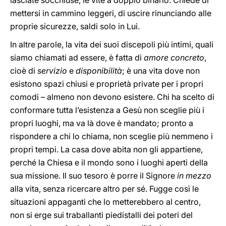
lasciate socchiuse, le vite a doppio binario. Chiede di
mettersi in cammino leggeri, di uscire rinunciando alle
proprie sicurezze, saldi solo in Lui.
In altre parole, la vita dei suoi discepoli più intimi, quali
siamo chiamati ad essere, è fatta di
amore concreto
,
cioè di
servizio
e
disponibilità
; è una vita dove non
esistono spazi chiusi e proprietà private per i propri
comodi – almeno non devono esistere. Chi ha scelto di
conformare tutta l’esistenza a Gesù non sceglie più i
propri luoghi, ma va là dove è mandato; pronto a
rispondere a chi lo chiama, non sceglie più nemmeno i
propri tempi. La casa dove abita non gli appartiene,
perché la Chiesa e il mondo sono i luoghi aperti della
sua missione. Il suo tesoro è porre il Signore
in mezzo
alla vita, senza ricercare altro per sé. Fugge così le
situazioni appaganti che lo metterebbero al centro,
non si erge sui traballanti piedistalli dei poteri del