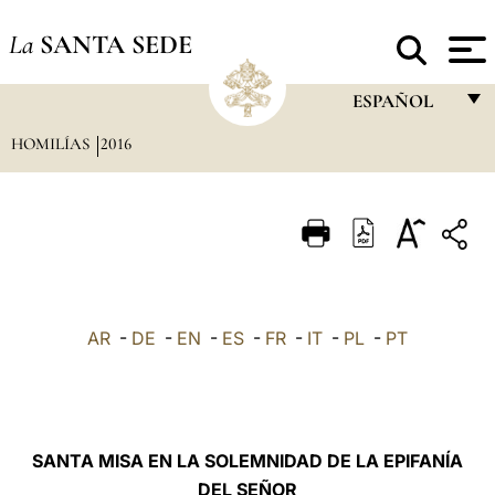
La
SANTA SEDE
ESPAÑOL
HOMILÍAS
2016
FRANÇAIS
ENGLISH
ITALIANO
PORTUGUÊS
ESPAÑOL
AR
-
DE
-
EN
-
ES
-
FR
-
IT
-
PL
-
PT
DEUTSCH
POLSKI
العربيّة
SANTA MISA EN LA SOLEMNIDAD DE LA EPIFANÍA
DEL SEÑOR
中文