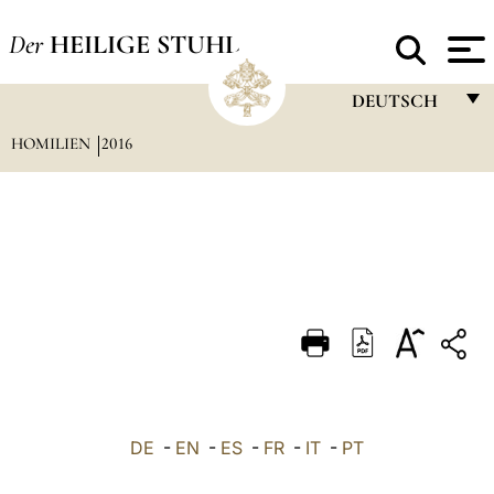
Der
HEILIGE STUHL
DEUTSCH
HOMILIEN
2016
FRANÇAIS
ENGLISH
ITALIANO
PORTUGUÊS
ESPAÑOL
DEUTSCH
POLSKI
العربيّة
DE
-
EN
-
ES
-
FR
-
IT
-
PT
中文