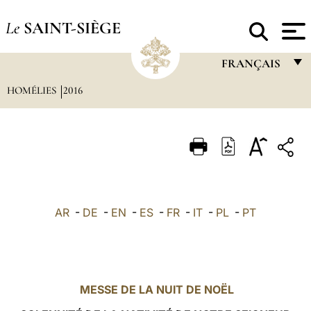
Le
SAINT-SIÈGE
FRANÇAIS
HOMÉLIES
2016
FRANÇAIS
ENGLISH
ITALIANO
PORTUGUÊS
ESPAÑOL
AR
-
DE
-
EN
-
ES
-
FR
-
IT
-
PL
-
PT
DEUTSCH
POLSKI
العربيّة
MESSE DE LA NUIT DE NOËL
中文