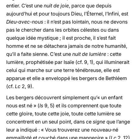
entier. C’est une
nuit de joie
, parce que depuis
aujourd’hui et pour toujours Dieu, l’Éternel, l’Infini, est
Dieu-avec-nous
: il n’est pas lointain, nous ne devons
pas le chercher dans les orbites célestes ou dans
quelque idée mystique ; il est proche, il s’est fait
homme et ne se détachera jamais de notre humanité,
qu’il a faite sienne. C’est une
nuit de lumière
: cette
lumière, prophétisée par Isaïe (cf. 9, 1), qui illuminerait
celui qui marche sur une terre ténébreuse, elle est
apparue et elle a enveloppé les bergers de Bethléem
(cf.
Lc
2, 9).
Les bergers découvrent simplement qu’« un enfant
nous est né » (
Is
9, 5) et ils comprennent que toute
cette gloire, toute cette joie, toute cette lumière se
concentrent en un seul point, dans ce
signe
que l’ange
leur a indiqué : « Vous trouverez une nouveau-né
emmailloté et couché dans une mangeoire » (
Lc
2, 12).