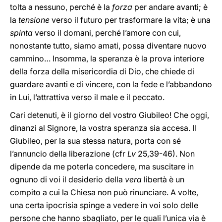
tolta a nessuno, perché è la
forza
per andare avanti; è
la
tensione
verso il futuro per trasformare la vita; è una
spinta
verso il domani, perché l’amore con cui,
nonostante tutto, siamo amati, possa diventare nuovo
cammino… Insomma, la speranza è la prova interiore
della forza della misericordia di Dio, che chiede di
guardare avanti e di vincere, con la fede e l’abbandono
in Lui, l’attrattiva verso il male e il peccato.
Cari detenuti, è il giorno del vostro Giubileo! Che oggi,
dinanzi al Signore, la vostra speranza sia accesa. Il
Giubileo, per la sua stessa natura, porta con sé
l’annuncio della liberazione (cfr
Lv
25,39-46). Non
dipende da me poterla concedere, ma suscitare in
ognuno di voi il desiderio della
vera
libertà è un
compito a cui la Chiesa non può rinunciare. A volte,
una certa ipocrisia spinge a vedere in voi solo delle
persone che hanno sbagliato, per le quali l’unica via è