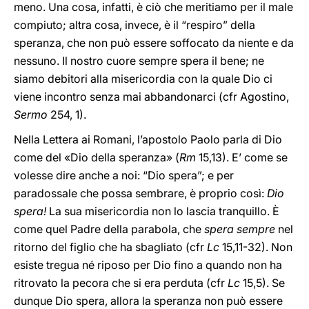
meno. Una cosa, infatti, è ciò che meritiamo per il male
compiuto; altra cosa, invece, è il “respiro” della
speranza, che non può essere soffocato da niente e da
nessuno. Il nostro cuore sempre spera il bene; ne
siamo debitori alla misericordia con la quale Dio ci
viene incontro senza mai abbandonarci (cfr Agostino,
Sermo
254, 1).
Nella Lettera ai Romani, l’apostolo Paolo parla di Dio
come del «Dio della speranza» (
Rm
15,13). E’ come se
volesse dire anche a noi: “Dio spera”; e per
paradossale che possa sembrare, è proprio così:
Dio
spera!
La sua misericordia non lo lascia tranquillo. È
come quel Padre della parabola, che
spera sempre
nel
ritorno del figlio che ha sbagliato (cfr
Lc
15,11-32). Non
esiste tregua né riposo per Dio fino a quando non ha
ritrovato la pecora che si era perduta (cfr
Lc
15,5). Se
dunque Dio spera, allora la speranza non può essere