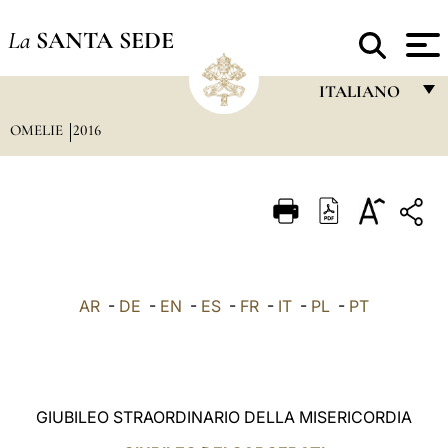
La
SANTA SEDE
ITALIANO
OMELIE
2016
FRANÇAIS
ENGLISH
ITALIANO
PORTUGUÊS
ESPAÑOL
AR
-
DE
-
EN
-
ES
-
FR
-
IT
-
PL
-
PT
DEUTSCH
POLSKI
العربيّة
GIUBILEO STRAORDINARIO DELLA MISERICORDIA
中文