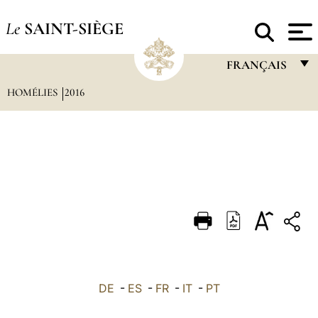
Le
SAINT-SIÈGE
FRANÇAIS
HOMÉLIES
2016
FRANÇAIS
ENGLISH
ITALIANO
PORTUGUÊS
ESPAÑOL
DEUTSCH
POLSKI
العربيّة
DE
-
ES
-
FR
-
IT
-
PT
中文