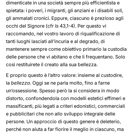
dimenticate in una società sempre più efficientista e
spietata: i poveri, i migranti, gli anziani e i disabili soli,
gli ammalati cronici. Eppure, ciascuno è prezioso agli
occhi del Signore (cfr
Is
43,1-4). Per questo vi
raccomando, nel vostro lavoro di riqualificazione di
tanti luoghi lasciati all’incuria e al degrado, di
mantenere sempre come obiettivo primario la custodia
delle persone che vi abitano e che li frequentano. Solo
così restituirete il creato alla sua bellezza.
E proprio questo è l’altro valore: insieme al custodire,
la
bellezza
. Oggi se ne parla molto, fino a farne
un’ossessione. Spesso però la si considera in modo
distorto, confondendola con modelli estetici effimeri e
massificanti, più legati a criteri edonistici, commerciali
e pubblicitari che non allo sviluppo integrale delle
persone. Un approccio di questo genere è deleterio,
perché non aiuta a far fiorire il meglio in ciascuno, ma