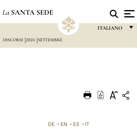
La
SANTA SEDE
ITALIANO
DISCORSI
2024
SETTEMBRE
FRANÇAIS
ENGLISH
ITALIANO
PORTUGUÊS
ESPAÑOL
DEUTSCH
POLSKI
العربيّة
DE
-
EN
-
ES
-
IT
中文