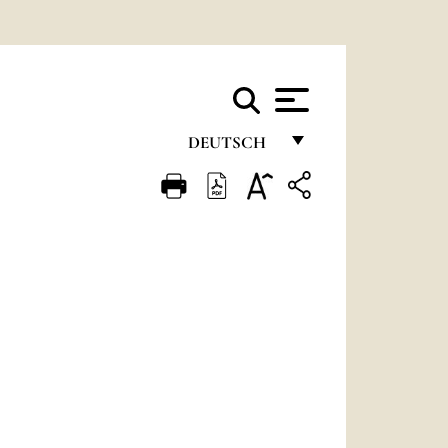
DEUTSCH
FRANÇAIS
ENGLISH
ITALIANO
PORTUGUÊS
ESPAÑOL
DEUTSCH
POLSKI