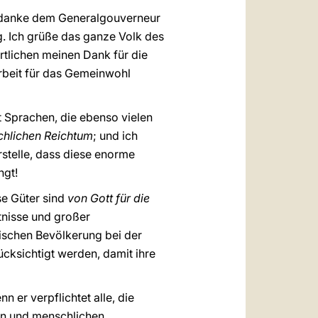
h danke dem Generalgouverneur
. Ich grüße das ganze Volk des
tlichen meinen Dank für die
arbeit für das Gemeinwohl
t Sprachen, die ebenso vielen
chlichen Reichtum
; und ich
orstelle, dass diese enorme
ngt!
se Güter sind
von Gott für die
tnisse und großer
mischen Bevölkerung bei der
cksichtigt werden, damit ihre
nn er verpflichtet alle, die
hen und menschlichen