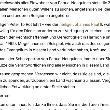
emeinwohls aller Einwohner von Papua-Neuguinea stets die
d allen Menschen guten Willens zu suchen, angefangen bei de
onen und anderen Religionen angehören.
igen Peter To Rot lehrt – wie der
heilige Johannes Paul II
. wä
willig für den Dienst an anderen zur Verfügung zu stehen, und
zen der Rechtschaffenheit und Gerechtigkeit in Harmonie und
nuar 1995). Möge Ihnen sein Beispiel, wie auch das des seli
e das Evangelium in diesem Land verkündet haben, Kraft und 
hael, der Schutzpatron von Papua-Neuguinea, immer über Sie
ütze die Verantwortlichen und alle Menschen in diesem Land
rauen gesprochen. Vergessen wir nicht, dass sie es sind, die
en zu spenden, aufzubauen, ein Land wachsen zu lassen. Verge
ichen Entwicklung an erster Stelle stehen.
erren!
en unter Ihnen. Ich danke Ihnen, dass Sie mir die Türen Ihre