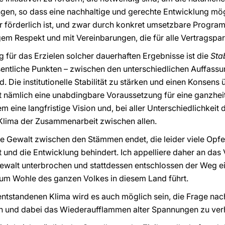
gen, so dass eine nachhaltige und gerechte Entwicklung mög
 förderlich ist, und zwar durch konkret umsetzbare Program
m Respekt und mit Vereinbarungen, die für alle Vertragsparte
für das Erzielen solcher dauerhaften Ergebnisse ist die
Stab
sentliche Punkten – zwischen den unterschiedlichen Auffassu
d. Die institutionelle Stabilität zu stärken und einen Konsen
t nämlich eine unabdingbare Voraussetzung für eine ganzheit
m eine langfristige Vision und, bei aller Unterschiedlichkeit
Klima der Zusammenarbeit zwischen allen.
e Gewalt zwischen den Stämmen endet, die leider viele Opfer 
nd die Entwicklung behindert. Ich appelliere daher an da
r Gewalt unterbrochen und stattdessen entschlossen der Weg e
um Wohle des ganzen Volkes in diesem Land führt.
entstandenen Klima wird es auch möglich sein, die Frage n
ren und dabei das Wiederaufflammen alter Spannungen zu ver