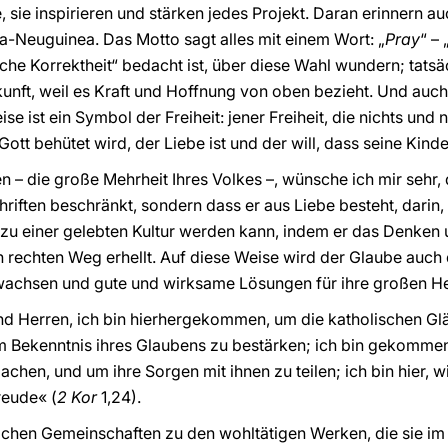
 sie inspirieren und stärken jedes Projekt. Daran erinnern a
-Neuguinea. Das Motto sagt alles mit einem Wort: „
Pray
“ – 
sche Korrektheit“ bedacht ist, über diese Wahl wundern; tatsäc
ukunft, weil es Kraft und Hoffnung von oben bezieht. Und auc
se ist ein Symbol der Freiheit: jener Freiheit, die nichts un
Gott behütet wird, der Liebe ist und der will, dass seine Kinder
 – die große Mehrheit Ihres Volkes –, wünsche ich mir sehr, d
riften beschränkt, sondern dass er aus Liebe besteht, darin,
zu einer gelebten Kultur werden kann, indem er das Denken u
 rechten Weg erhellt. Auf diese Weise wird der Glaube auch d
wachsen und gute und wirksame Lösungen für ihre großen H
d Herren, ich bin hierhergekommen, um die katholischen Glä
m Bekenntnis ihres Glaubens zu bestärken; ich bin gekommen
machen, und um ihre Sorgen mit ihnen zu teilen; ich bin hier, 
reude« (
2 Kor
1,24).
ichen Gemeinschaften zu den wohltätigen Werken, die sie im