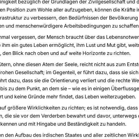
nigkeit bezüglich der Grundlagen der Zivilgesellschaft und d
nen Position zum Wohle aller aufzugeben, können die Kräfte
Infrastruktur zu verbessern, den Bedürfnissen der Bevölkerun
n und menschenwürdigere Arbeitsbedingungen zu schaffen
mal vergessen, der Mensch braucht über das Lebensnotwe
ie ihm ein gutes Leben ermöglicht, ihm Lust und Mut gibt, weit
 den Blick nach oben und auf weite Horizonte zu richten.
ütern, ohne diesen Atem der Seele, reicht nicht aus zum Ents
rohen Gesellschaft; im Gegenteil, er führt dazu, dass sie sich
rt dazu, dass sie die Orientierung verliert und die rechte Wer
is zu dem Punkt, an dem sie – wie es in einigen Überflussgese
ert und keine Gründe mehr findet, das Leben weiterzugeben.
 auf größere Wirklichkeiten zu richten; es ist notwendig, das
en, die sie vor dem Verderben bewahrt und davor, unterwegs d
rkennen und mit Hingabe und Beständigkeit zu handeln.
en den Aufbau des irdischen Staates und aller zeitlichen Wirk