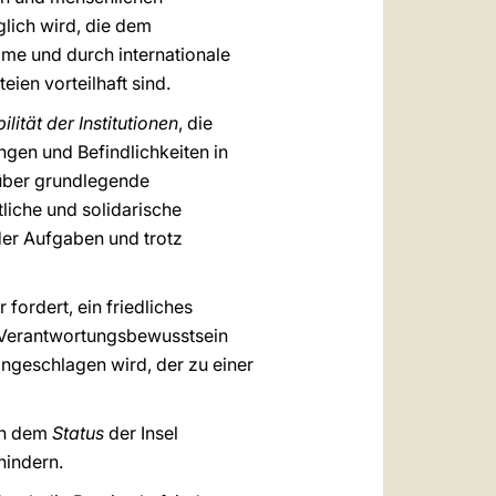
lich wird, die dem
me und durch internationale
ien vorteilhaft sind.
ilität der Institutionen
, die
ngen und Befindlichkeiten in
s über grundlegende
liche und solidarische
 der Aufgaben und trotz
fordert, ein friedliches
s Verantwortungsbewusstsein
ingeschlagen wird, der zu einer
ach dem
Status
der Insel
hindern.