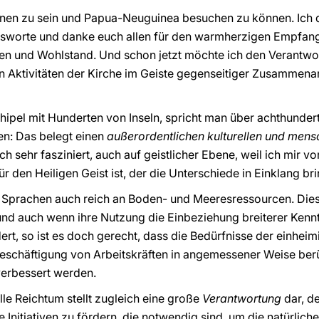
i Ihnen zu sein und Papua-Neuguinea besuchen zu können. Ic
gsworte und danke euch allen für den warmherzigen Empfang
n und Wohlstand. Und schon jetzt möchte ich den Verantwor
len Aktivitäten der Kirche im Geiste gegenseitiger Zusammen
hipel mit Hunderten von Inseln, spricht man über achthunder
n: Das belegt einen
außerordentlichen kulturellen und mens
h sehr fasziniert, auch auf geistlicher Ebene, weil ich mir v
r den Heiligen Geist ist, der die Unterschiede in Einklang bri
nd Sprachen auch reich an Boden- und Meeresressourcen. Die
 und auch wenn ihre Nutzung die Einbeziehung breiterer Kenn
ert, so ist es doch gerecht, dass die Bedürfnisse der einhei
Beschäftigung von Arbeitskräften in angemessener Weise berü
erbessert werden.
lle Reichtum stellt zugleich eine große
Verantwortung
dar, de
e Initiativen zu fördern, die notwendig sind, um die natürlic