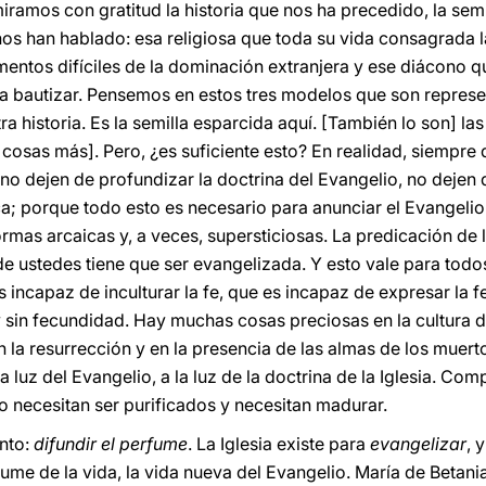
ramos con gratitud la historia que nos ha precedido, la semi
 nos han hablado: esa religiosa que toda su vida consagrada l
tos difíciles de la dominación extranjera y ese diácono qu
ra bautizar. Pensemos en estos tres modelos que son represen
a historia. Es la semilla esparcida aquí. [También lo son] l
 cosas más]. Pero, ¿es suficiente esto? En realidad, siempre
s: no dejen de profundizar la doctrina del Evangelio, no deje
ica; porque todo esto es necesario para anunciar el Evangelio 
rmas arcaicas y, a veces, supersticiosas. La predicación de la
 de ustedes tiene que ser evangelizada. Y esto vale para todo
es incapaz de inculturar la fe, que es incapaz de expresar la 
ta y sin fecundidad. Hay muchas cosas preciosas en la cultura 
n la resurrección y en la presencia de las almas de los muert
a luz del Evangelio, a la luz de la doctrina de la Iglesia. Co
o necesitan ser purificados y necesitan madurar.
nto:
difundir el perfume
. La Iglesia existe para
evangelizar
, 
fume de la vida, la vida nueva del Evangelio. María de Betan