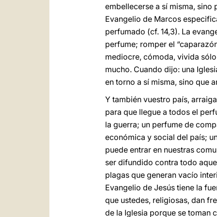
embellecerse a sí misma, sino p
Evangelio de Marcos especifica
perfumado (cf. 14,3). La evang
perfume; romper el “caparazón”
mediocre, cómoda, vivida sólo
mucho. Cuando dijo: una Iglesia
en torno a sí misma, sino que a
Y también vuestro país, arraiga
para que llegue a todos el per
la guerra; un perfume de compa
económica y social del país; un
puede entrar en nuestras comun
ser difundido contra todo aque
plagas que generan vacío interio
Evangelio de Jesús tiene la fu
que ustedes, religiosas, dan fr
de la Iglesia porque se toman 