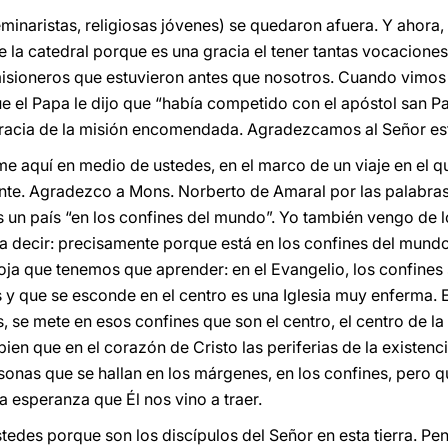
naristas, religiosas jóvenes) se quedaron afuera. Y ahora, c
 la catedral porque es una gracia el tener tantas vocacion
sioneros que estuvieron antes que nosotros. Cuando vimos 
e el Papa le dijo que “había competido con el apóstol san Pa
racia de la misión encomendada. Agradezcamos al Señor esta
me aquí en medio de ustedes, en el marco de un viaje en el
iente. Agradezco a Mons. Norberto de Amaral por las palabras
 un país “en los confines del mundo”. Yo también vengo de 
 decir: precisamente porque está en los confines del mundo,
oja que tenemos que aprender: en el Evangelio, los confines s
 y que se esconde en el centro es una Iglesia muy enferma. 
, se mete en esos confines que son el centro, el centro de la 
en que en el corazón de Cristo las periferias de la existenci
sonas que se hallan en los márgenes, en los confines, pero
a esperanza que Él nos vino a traer.
tedes porque son los discípulos del Señor en esta tierra. Pe