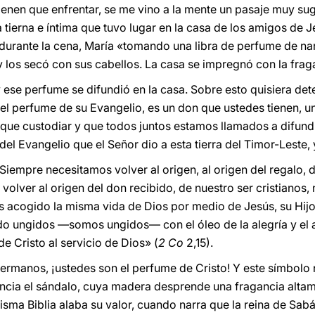
tienen que enfrentar, se me vino a la mente un pasaje muy su
tierna e íntima que tuvo lugar en la casa de los amigos de Je
, durante la cena, María «tomando una libra de perfume de n
y los secó con sus cabellos. La casa se impregnó con la frag
y ese perfume se difundió en la casa. Sobre esto quisiera de
 el perfume de su Evangelio, es un don que ustedes tienen, u
 que custodiar y que todos juntos estamos llamados a difund
del Evangelio que el Señor dio a esta tierra del Timor-Leste, 
Siempre necesitamos volver al origen, al origen del regalo, d
lver al origen del don recibido, de nuestro ser cristianos, 
s acogido la misma vida de Dios por medio de Jesús, su Hijo
ido ungidos —somos ungidos— con el óleo de la alegría y el 
e Cristo al servicio de Dios» (
2 Co
2,15).
rmanos, ¡ustedes son el perfume de Cristo! Y este símbolo 
ncia el sándalo, cuya madera desprende una fragancia alta
sma Biblia alaba su valor, cuando narra que la reina de Sabá