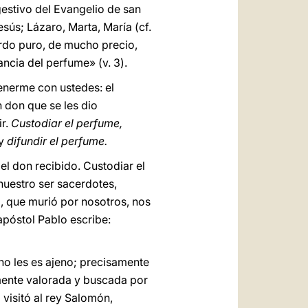
gestivo del Evangelio de san
sús; Lázaro, Marta, María (cf.
ardo puro, de mucho precio,
ancia del perfume» (v. 3).
tenerme con ustedes: el
n don que se les dio
ir.
Custodiar el perfume,
y
difundir el perfume.
el don recibido. Custodiar el
nuestro ser sacerdotes,
, que murió por nosotros, nos
apóstol Pablo escribe:
no les es ajeno; precisamente
mente valorada y buscada por
 visitó al rey Salomón,