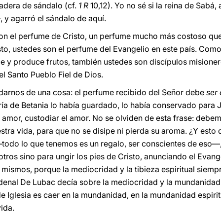
adera de sándalo (cf.
1 R
10,12). Yo no sé si la reina de Sabá,
y agarró el sándalo de aquí.
n el perfume de Cristo, un perfume mucho más costoso que
to, ustedes son el perfume del Evangelio en este país. Como
ce y produce frutos, también ustedes son discípulos misione
el Santo Pueblo Fiel de Dios.
arnos de una cosa: el perfume recibido del Señor debe
ser
a de Betania lo había guardado, lo había conservado para
amor, custodiar el amor. No se olviden de esta frase: debe
ra vida, para que no se disipe ni pierda su aroma. ¿Y esto q
—todo lo que tenemos es un regalo, ser conscientes de eso—
ros sino para ungir los pies de Cristo, anunciando el Evange
s mismos, porque la mediocridad y la tibieza espiritual siemp
rdenal De Lubac decía sobre la mediocridad y la mundanida
e Iglesia es caer en la mundanidad, en la mundanidad espirit
ida.