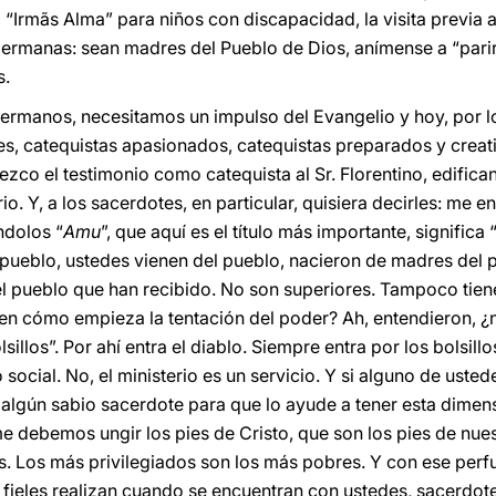
“Irmãs Alma” para niños con discapacidad, la visita previa 
Hermanas: sean madres del Pueblo de Dios, anímense a “par
s.
rmanos, necesitamos un impulso del Evangelio y hoy, por lo
tes, catequistas apasionados, catequistas preparados y creati
ezco el testimonio como catequista al Sr. Florentino, edifica
o. Y, a los sacerdotes, en particular, quisiera decirles: me e
ndolos “
Amu
”, que aquí es el título más importante, significa
l pueblo, ustedes vienen del pueblo, nacieron de madres del 
el pueblo que han recibido. No son superiores. Tampoco tiene
ben cómo empieza la tentación del poder? Ah, entendieron, ¿
sillos”. Por ahí entra el diablo. Siempre entra por los bolsillo
social. No, el ministerio es un servicio. Y si alguno de usted
 algún sabio sacerdote para que lo ayude a tener esta dimens
debemos ungir los pies de Cristo, que son los pies de nues
 Los más privilegiados son los más pobres. Y con ese perf
s fieles realizan cuando se encuentran con ustedes, sacerdo