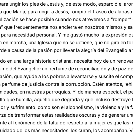
ara ungir los pies de Jesús y, de este modo, esparció el aro
 que María, para ungir a Jesús, rompió el frasco de alabast
elización se hace posible cuando nos atrevemos a “romper” e
 que frecuentemente nos encierra en nosotros mismos y sali
 para necesidad personal. Y me gustó mucho la expresión qu
 en marcha, una Iglesia que no se detiene, que no gira en tor
rde a causa de la pasión por llevar la alegría del Evangelio a
do en una larga historia cristiana, necesita hoy de un renov
fume del Evangelio: un perfume de reconciliación y de paz d
sión, que ayude a los pobres a levantarse y suscite el comp
 perfume de justicia contra la corrupción. Estén atentos, ¡e
idades, en nuestras parroquias. Y, de manera especial, el p
llo que humilla, aquello que degrada y que incluso destruye 
r y sufrimiento, como son el alcoholismo, la violencia y la fa
erza de transformar estas realidades oscuras y de generar u
ente al fenómeno de la falta de respeto a la mujer es que las
cuidado de los más necesitados: los curan, los acompañan. Ve