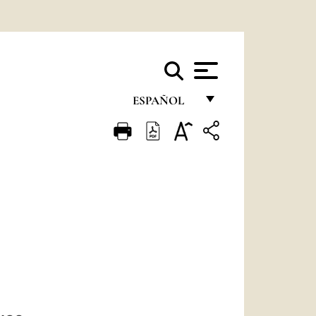
ESPAÑOL
FRANÇAIS
ENGLISH
ITALIANO
PORTUGUÊS
ESPAÑOL
DEUTSCH
POLSKI