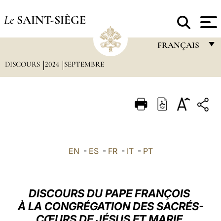
Le
SAINT-SIÈGE
FRANÇAIS
DISCOURS
2024
SEPTEMBRE
FRANÇAIS
ENGLISH
ITALIANO
PORTUGUÊS
ESPAÑOL
EN
-
ES
-
FR
-
IT
-
PT
DEUTSCH
POLSKI
DISCOURS DU PAPE FRANÇOIS
العربيّة
À LA CONGRÉGATION DES SACRÉS-
CŒURS DE JÉSUS ET MARIE
中文