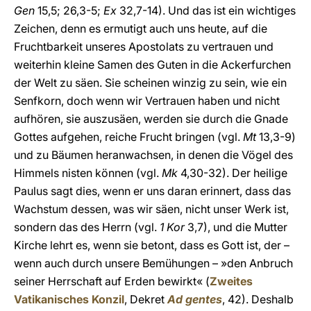
Gen
15,5; 26,3-5;
Ex
32,7-14). Und das ist ein wichtiges
Zeichen, denn es ermutigt auch uns heute, auf die
Fruchtbarkeit unseres Apostolats zu vertrauen und
weiterhin kleine Samen des Guten in die Ackerfurchen
der Welt zu säen. Sie scheinen winzig zu sein, wie ein
Senfkorn, doch wenn wir Vertrauen haben und nicht
aufhören, sie auszusäen, werden sie durch die Gnade
Gottes aufgehen, reiche Frucht bringen (vgl.
Mt
13,3-9)
und zu Bäumen heranwachsen, in denen die Vögel des
Himmels nisten können (vgl.
Mk
4,30-32). Der heilige
Paulus sagt dies, wenn er uns daran erinnert, dass das
Wachstum dessen, was wir säen, nicht unser Werk ist,
sondern das des Herrn (vgl.
1 Kor
3,7), und die Mutter
Kirche lehrt es, wenn sie betont, dass es Gott ist, der –
wenn auch durch unsere Bemühungen – »den Anbruch
seiner Herrschaft auf Erden bewirkt« (
Zweites
Vatikanisches Konzil
, Dekret
Ad gentes
, 42). Deshalb