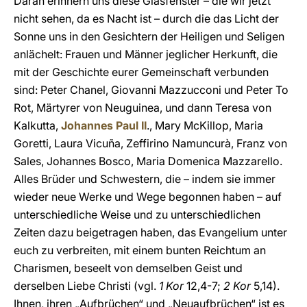
Daran erinnern uns diese Glasfenster – die wir jetzt
nicht sehen, da es Nacht ist – durch die das Licht der
Sonne uns in den Gesichtern der Heiligen und Seligen
anlächelt: Frauen und Männer jeglicher Herkunft, die
mit der Geschichte eurer Gemeinschaft verbunden
sind: Peter Chanel, Giovanni Mazzucconi und Peter To
Rot, Märtyrer von Neuguinea, und dann Teresa von
Kalkutta,
Johannes Paul II
., Mary McKillop, Maria
Goretti, Laura Vicuña, Zeffirino Namuncurà, Franz von
Sales, Johannes Bosco, Maria Domenica Mazzarello.
Alles Brüder und Schwestern, die – indem sie immer
wieder neue Werke und Wege begonnen haben – auf
unterschiedliche Weise und zu unterschiedlichen
Zeiten dazu beigetragen haben, das Evangelium unter
euch zu verbreiten, mit einem bunten Reichtum an
Charismen, beseelt von demselben Geist und
derselben Liebe Christi (vgl.
1 Kor
12,4-7;
2 Kor
5,14).
Ihnen, ihren „Aufbrüchen“ und „Neuaufbrüchen“ ist es