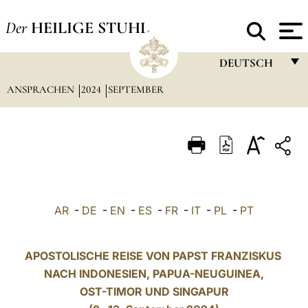
Der
HEILIGE STUHL
DEUTSCH
ANSPRACHEN
2024
SEPTEMBER
FRANÇAIS
ENGLISH
ITALIANO
PORTUGUÊS
ESPAÑOL
AR
-
DE
-
EN
-
ES
-
FR
-
IT
-
PL
-
PT
DEUTSCH
POLSKI
APOSTOLISCHE REISE VON PAPST FRANZISKUS
NACH INDONESIEN,
PAPUA-NEUGUINEA
,
العربيّة
OST-TIMOR UND SINGAPUR
中文