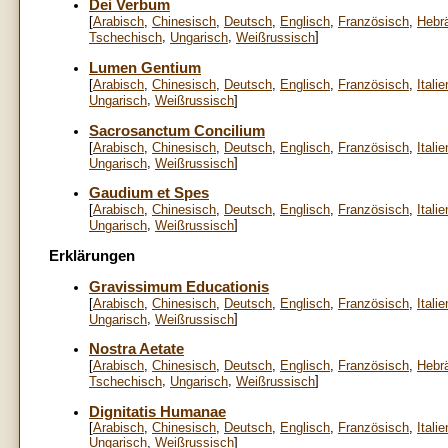
Dei Verbum
[
Arabisch
,
Chinesisch
,
Deutsch
,
Englisch
,
Französisch
,
Hebr
,
,
]
Tschechisch
Ungarisch
Weißrussisch
Lumen Gentium
[
Arabisch
,
Chinesisch
,
Deutsch
,
Englisch
,
Französisch
,
Itali
,
Ungarisch
Weißrussisch
]
Sacrosanctum Concilium
[
Arabisch
,
Chinesisch
,
Deutsch
,
Englisch
,
Französisch
,
Itali
,
]
Ungarisch
Weißrussisch
Gaudium et Spes
[
Arabisch
,
Chinesisch
,
Deutsch
,
Englisch
,
Französisch
,
Itali
,
]
Ungarisch
Weißrussisch
Erklärungen
Gravissimum Educationis
[
Arabisch
,
Chinesisch
,
Deutsch
,
Englisch
,
Französisch
,
Itali
,
]
Ungarisch
Weißrussisch
Nostra Aetate
[
Arabisch
,
Chinesisch
,
Deutsch
,
Englisch
,
Französisch
,
Hebr
,
,
]
Tschechisch
Ungarisch
Weißrussisch
Dignitatis Humanae
[
Arabisch
,
Chinesisch
,
Deutsch
,
Englisch
,
Französisch
,
Itali
Ungarisch
,
Weißrussisch
]