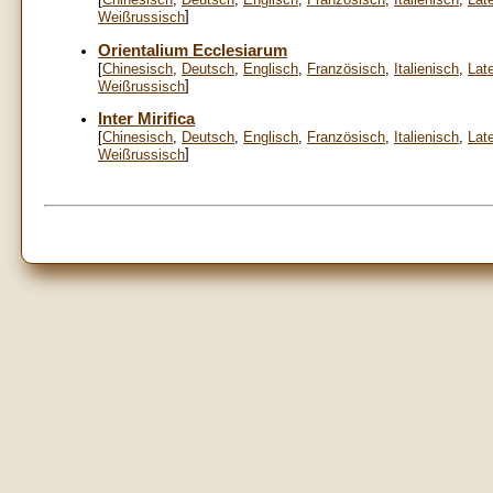
]
Weißrussisch
Orientalium Ecclesiarum
[
Chinesisch
,
Deutsch
,
Englisch
,
Französisch
,
Italienisch
,
Lat
]
Weißrussisch
Inter Mirifica
[
Chinesisch
,
Deutsch
,
Englisch
,
Französisch
,
Italienisch
,
Lat
]
Weißrussisch