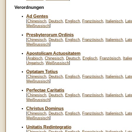
Verordnungen
Ad Gentes
[
Chinesisch
,
Deutsch
,
Englisch
,
Französisch
,
Italienisch
,
Lat
]
Weißrussisch
Presbyterorum Ordinis
[
Chinesisch
,
Deutsch
,
Englisch
,
Französisch
,
Italienisch
,
Lat
]
Weißrussisch
Apostolicam Actuositatem
[
Arabisch
,
Chinesisch
,
Deutsch
,
Englisch
,
Französisch
,
Itali
,
]
Ungarisch
Weißrussisch
Optatam Totius
[
Chinesisch
,
Deutsch
,
Englisch
,
Französisch
,
Italienisch
,
Lat
]
Weißrussisch
Perfectae Caritatis
[
Chinesisch
,
Deutsch
,
Englisch
,
Französisch
,
Italienisch
,
Lat
]
Weißrussisch
Christus Dominus
[
Chinesisch
,
Deutsch
,
Englisch
,
Französisch
,
Italienisch
,
Lat
]
Weißrussisch
Unitatis Redintegratio
[
Chinesisch
,
Deutsch
,
Englisch
,
Französisch
,
Italienisch
,
Lat