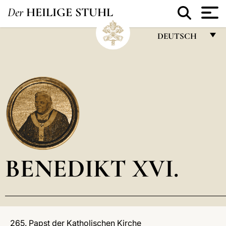
Der
HEILIGE STUHL
DEUTSCH
FRANÇAIS
ENGLISH
ITALIANO
PORTUGUÊS
ESPAÑOL
DEUTSCH
BENEDIKT XVI.
POLSKI
العربيّة
中文
265. Papst der Katholischen Kirche