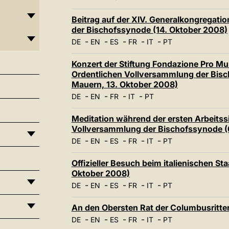
Beitrag auf der XIV. Generalkongregatio
der Bischofssynode (14. Oktober 2008)
-
-
-
-
-
DE
EN
ES
FR
IT
PT
Konzert der Stiftung Fondazione Pro Musi
Ordentlichen Vollversammlung der Bisch
Mauern, 13. Oktober 2008)
-
-
-
-
DE
EN
FR
IT
PT
Meditation während der ersten Arbeitssi
Vollversammlung der Bischofssynode (
-
-
-
-
-
DE
EN
ES
FR
IT
PT
Offizieller Besuch beim italienischen St
Oktober 2008)
-
-
-
-
-
DE
EN
ES
FR
IT
PT
An den Obersten Rat der Columbusritter
-
-
-
-
-
DE
EN
ES
FR
IT
PT