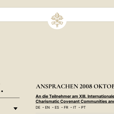
.
ANSPRACHEN 2008 OKTO
An die Teilnehmer am XIII. International
Charismatic Covenant Communities and
-
-
-
-
-
DE
EN
ES
FR
IT
PT