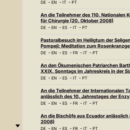
-
-
-
DE
EN
IT
PT
An die Teilnehmer des 110. Nationalen K
für Chirurgie (20. Oktober 2008)
-
-
-
-
DE
EN
ES
IT
PT
Pastoralbesuch im Heiligtum der Selige
Pompeji: Meditation zum Rosenkranzgeb
-
-
-
-
-
DE
EN
ES
FR
IT
PT
An den Ökumenischen Patriarchen Bartho
XXIX. Sonntags im Jahreskreis in der Si
-
-
-
-
DE
EN
ES
IT
PT
An die Teilnehmer der Internationalen T
anlässlich des 10. Jahrestages der Enzy
-
-
-
-
-
DE
EN
ES
FR
IT
PT
An die Bischöfe aus Ecuador anlässlich
2008)
-
-
-
-
-
DE
EN
ES
FR
IT
PT