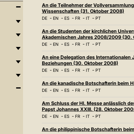
An die Teilnehmer der Vollversammlung
Wissenschaften (31. Oktober 2008)
-
-
-
-
-
DE
EN
ES
FR
IT
PT
An die Studenten der kirchlichen Univer
Akademischen Jahres 2008/2009 (30. 
-
-
-
-
-
DE
EN
ES
FR
IT
PT
An eine Delegation des Internationalen 
Beziehungen (30. Oktober 2008)
-
-
-
-
-
DE
EN
ES
FR
IT
PT
An die kanadische Botschafterin beim H
-
-
-
-
-
DE
EN
ES
FR
IT
PT
Am Schluss der Hl. Messe anlässlich de
Papst Johannes XXIII. (28. Oktober 200
-
-
-
-
-
DE
EN
ES
FR
IT
PT
An die philippinische Botschafterin beim