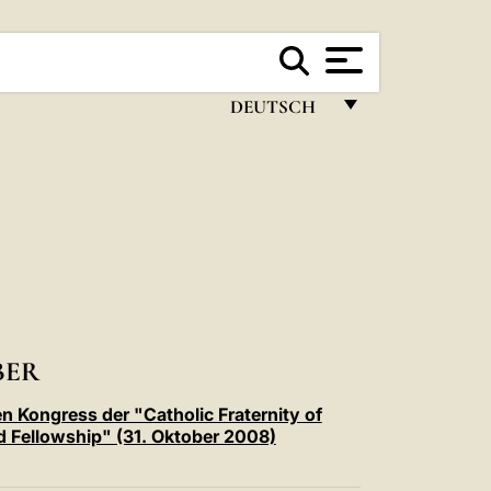
DEUTSCH
FRANÇAIS
ENGLISH
ITALIANO
PORTUGUÊS
ESPAÑOL
DEUTSCH
BER
POLSKI
en Kongress der "Catholic Fraternity of
 Fellowship" (31. Oktober 2008)
العربيّة