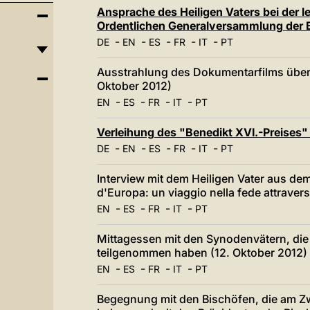
Ansprache des Heiligen Vaters bei der le
Ordentlichen Generalversammlung der B
-
-
-
-
-
DE
EN
ES
FR
IT
PT
Ausstrahlung des Dokumentarfilms über 
Oktober 2012)
-
-
-
-
EN
ES
FR
IT
PT
Verleihung des "Benedikt XVI.-Preises"
-
-
-
-
-
DE
EN
ES
FR
IT
PT
Interview mit dem Heiligen Vater aus de
d'Europa: un viaggio nella fede attraver
-
-
-
-
EN
ES
FR
IT
PT
Mittagessen mit den Synodenvätern, die
teilgenommen haben (12. Oktober 2012)
-
-
-
-
EN
ES
FR
IT
PT
Begegnung mit den Bischöfen, die am Z