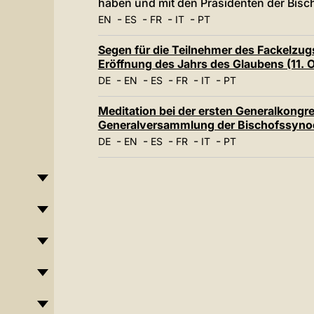
haben und mit den Präsidenten der Bisc
-
-
-
-
EN
ES
FR
IT
PT
Segen für die Teilnehmer des Fackelzugs
Eröffnung des Jahrs des Glaubens (11. 
-
-
-
-
-
DE
EN
ES
FR
IT
PT
Meditation bei der ersten Generalkongreg
Generalversammlung der Bischofssynod
-
-
-
-
-
DE
EN
ES
FR
IT
PT