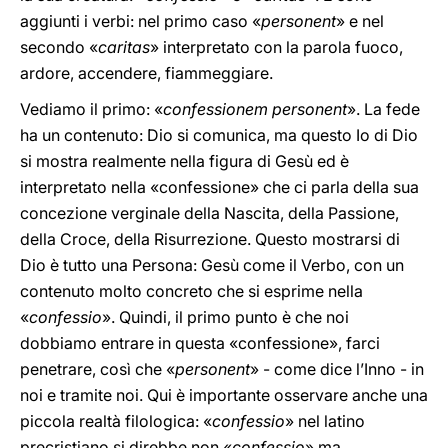
aggiunti i verbi: nel primo caso «
personent
» e nel
secondo «
caritas
» interpretato con la parola fuoco,
ardore, accendere, fiammeggiare.
Vediamo il primo: «
confessionem personent
». La fede
ha un contenuto: Dio si comunica, ma questo Io di Dio
si mostra realmente nella figura di Gesù ed è
interpretato nella «confessione» che ci parla della sua
concezione verginale della Nascita, della Passione,
della Croce, della Risurrezione. Questo mostrarsi di
Dio è tutto una Persona: Gesù come il Verbo, con un
contenuto molto concreto che si esprime nella
«
confessio
». Quindi, il primo punto è che noi
dobbiamo entrare in questa «confessione», farci
penetrare, così che «
personent
» - come dice l’Inno - in
noi e tramite noi. Qui è importante osservare anche una
piccola realtà filologica: «
confessio
» nel latino
precristiano si direbbe non «
confessio
» ma