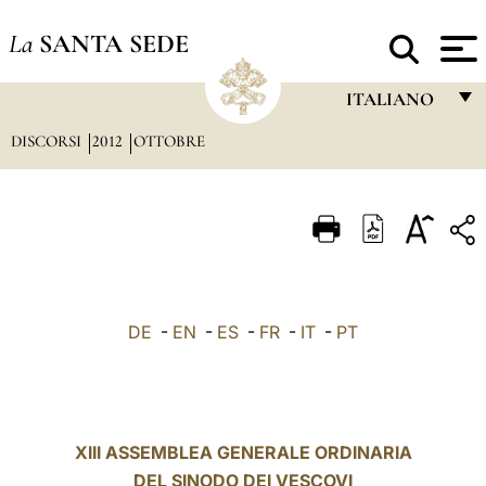
La
SANTA SEDE
ITALIANO
DISCORSI
2012
OTTOBRE
FRANÇAIS
ENGLISH
ITALIANO
PORTUGUÊS
ESPAÑOL
DE
-
EN
-
ES
-
FR
-
IT
-
PT
DEUTSCH
POLSKI
العربيّة
XIII ASSEMBLEA GENERALE ORDINARIA
DEL SINODO DEI VESCOVI
中文