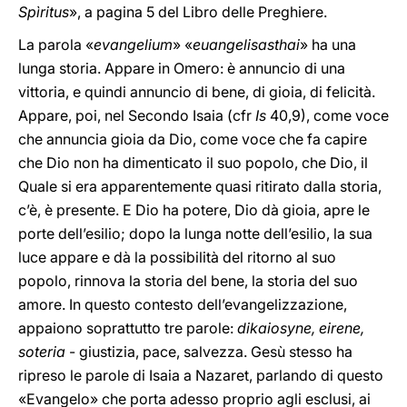
Spìritus
», a pagina 5 del Libro delle Preghiere.
La parola «
evangelium
» «
euangelisasthai
» ha una
lunga storia. Appare in Omero: è annuncio di una
vittoria, e quindi annuncio di bene, di gioia, di felicità.
Appare, poi, nel Secondo Isaia (cfr
Is
40,9), come voce
che annuncia gioia da Dio, come voce che fa capire
che Dio non ha dimenticato il suo popolo, che Dio, il
Quale si era apparentemente quasi ritirato dalla storia,
c’è, è presente. E Dio ha potere, Dio dà gioia, apre le
porte dell’esilio; dopo la lunga notte dell’esilio, la sua
luce appare e dà la possibilità del ritorno al suo
popolo, rinnova la storia del bene, la storia del suo
amore. In questo contesto dell’evangelizzazione,
appaiono soprattutto tre parole:
dikaiosyne, eirene,
soteria
- giustizia, pace, salvezza. Gesù stesso ha
ripreso le parole di Isaia a Nazaret, parlando di questo
«Evangelo» che porta adesso proprio agli esclusi, ai