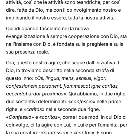
attività, così che le attività sono teandriche, per così
dire, fatte da Dio, ma con il coinvolgimento nostro e
implicando il nostro essere, tutta la nostra attività.
Quindi quando facciamo noi la nuova
evangelizzazione è sempre cooperazione con Dio, sta
nell’insieme con Dio, è fondata sulla preghiera e sulla
sua presenza reale.
Ora, questo nostro agire, che segue dall’iniziativa di
Dio, lo troviamo descritto nella seconda strofa di
questo Inno: «
Os, lingua, mens, sensus, vigor,
confessionem personent, flammescat igne caritas,
accendat ardor proximos
». Qui abbiamo, in due righe,
due sostantivi determinanti: «
confessio
» nelle prime
righe, e «
caritas
» nelle seconde due righe.
«
Confessio
» e «
caritas
», come i due modi in cui Dio ci
coinvolge, ci fa agire con Lui, in Lui e per l’umanità, per
la sua creatura: «
confessio
» e «
caritas
». E sono