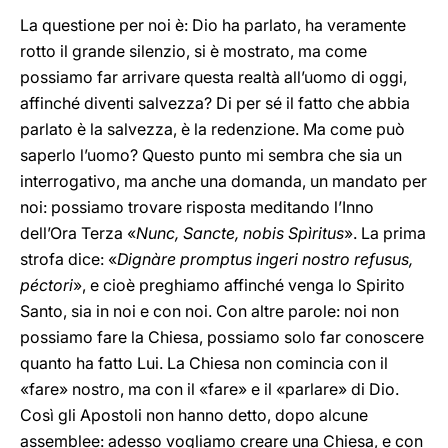
La questione per noi è: Dio ha parlato, ha veramente
rotto il grande silenzio, si è mostrato, ma come
possiamo far arrivare questa realtà all’uomo di oggi,
affinché diventi salvezza? Di per sé il fatto che abbia
parlato è la salvezza, è la redenzione. Ma come può
saperlo l’uomo? Questo punto mi sembra che sia un
interrogativo, ma anche una domanda, un mandato per
noi: possiamo trovare risposta meditando l’Inno
dell’Ora Terza «
Nunc, Sancte, nobis Spìritus
». La prima
strofa dice: «
Dignàre promptus ingeri nostro refusus,
péctori
», e cioè preghiamo affinché venga lo Spirito
Santo, sia in noi e con noi. Con altre parole: noi non
possiamo fare la Chiesa, possiamo solo far conoscere
quanto ha fatto Lui. La Chiesa non comincia con il
«fare» nostro, ma con il «fare» e il «parlare» di Dio.
Così gli Apostoli non hanno detto, dopo alcune
assemblee: adesso vogliamo creare una Chiesa, e con