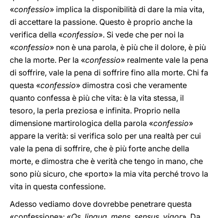
«
confessio
» implica la disponibilità di dare la mia vita,
di accettare la passione. Questo è proprio anche la
verifica della «
confessio
». Si vede che per noi la
«
confessio
» non è una parola, è più che il dolore, è più
che la morte. Per la «
confessio
» realmente vale la pena
di soffrire, vale la pena di soffrire fino alla morte. Chi fa
questa «
confessio
» dimostra così che veramente
quanto confessa è più che vita: è la vita stessa, il
tesoro, la perla preziosa e infinita. Proprio nella
dimensione martirologica della parola «
confessio
»
appare la verità: si verifica solo per una realtà per cui
vale la pena di soffrire, che è più forte anche della
morte, e dimostra che è verità che tengo in mano, che
sono più sicuro, che «porto» la mia vita perché trovo la
vita in questa confessione.
Adesso vediamo dove dovrebbe penetrare questa
«confessione»: «
Os, lingua, mens, sensus, vigor
». Da