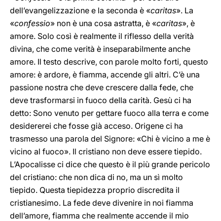
dell’evangelizzazione e la seconda è «
caritas
». La
«
confessio
» non è una cosa astratta, è «
caritas
», è
amore. Solo così è realmente il riflesso della verità
divina, che come verità è inseparabilmente anche
amore. Il testo descrive, con parole molto forti, questo
amore: è ardore, è fiamma, accende gli altri. C’è una
passione nostra che deve crescere dalla fede, che
deve trasformarsi in fuoco della carità. Gesù ci ha
detto: Sono venuto per gettare fuoco alla terra e come
desidererei che fosse già acceso. Origene ci ha
trasmesso una parola del Signore: «Chi è vicino a me è
vicino al fuoco». Il cristiano non deve essere tiepido.
L’Apocalisse ci dice che questo è il più grande pericolo
del cristiano: che non dica di no, ma un sì molto
tiepido. Questa tiepidezza proprio discredita il
cristianesimo. La fede deve divenire in noi fiamma
dell’amore, fiamma che realmente accende il mio