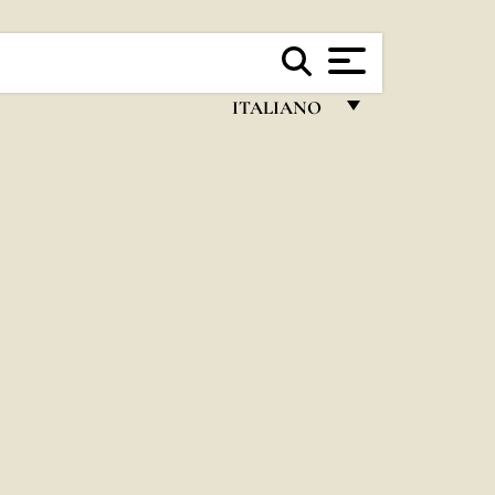
ITALIANO
FRANÇAIS
ENGLISH
ITALIANO
PORTUGUÊS
ESPAÑOL
DEUTSCH
POLSKI
العربيّة