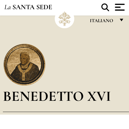
La
SANTA SEDE
ITALIANO
FRANÇAIS
ENGLISH
ITALIANO
PORTUGUÊS
ESPAÑOL
DEUTSCH
BENEDETTO XVI
POLSKI
العربيّة
中文