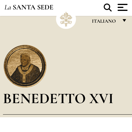
La
SANTA SEDE
ITALIANO
FRANÇAIS
ENGLISH
ITALIANO
PORTUGUÊS
ESPAÑOL
DEUTSCH
BENEDETTO XVI
POLSKI
العربيّة
中文