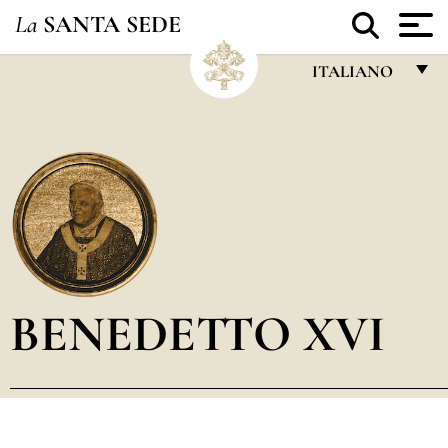
La
SANTA SEDE
ITALIANO
FRANÇAIS
ENGLISH
ITALIANO
PORTUGUÊS
ESPAÑOL
DEUTSCH
BENEDETTO XVI
POLSKI
العربيّة
中文