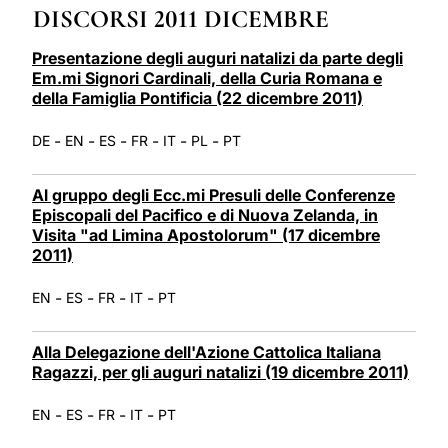
DISCORSI 2011 DICEMBRE
LATINE
Presentazione degli auguri natalizi da parte degli
Em.mi Signori Cardinali, della Curia Romana e
della Famiglia Pontificia (22 dicembre 2011)
-
-
-
-
-
-
DE
EN
ES
FR
IT
PL
PT
Al gruppo degli Ecc.mi Presuli delle Conferenze
Episcopali del Pacifico e di Nuova Zelanda, in
Visita "ad Limina Apostolorum" (17 dicembre
2011)
-
-
-
-
EN
ES
FR
IT
PT
Alla Delegazione dell'Azione Cattolica Italiana
Ragazzi, per gli auguri natalizi (19 dicembre 2011)
-
-
-
-
EN
ES
FR
IT
PT