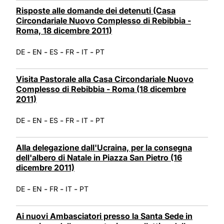
Risposte alle domande dei detenuti (Casa
Circondariale Nuovo Complesso di Rebibbia -
Roma, 18 dicembre 2011)
-
-
-
-
-
DE
EN
ES
FR
IT
PT
Visita Pastorale alla Casa Circondariale Nuovo
Complesso di Rebibbia - Roma (18 dicembre
2011)
-
-
-
-
-
DE
EN
ES
FR
IT
PT
Alla delegazione dall'Ucraina, per la consegna
dell'albero di Natale in Piazza San Pietro (16
dicembre 2011)
-
-
-
-
DE
EN
FR
IT
PT
Ai nuovi Ambasciatori presso la Santa Sede in