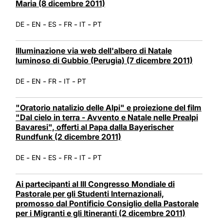
Maria (8 dicembre 2011)
-
-
-
-
-
DE
EN
ES
FR
IT
PT
Illuminazione via web dell'albero di Natale
luminoso di Gubbio (Perugia) (7 dicembre 2011)
-
-
-
-
DE
EN
FR
IT
PT
"Oratorio natalizio delle Alpi" e proiezione del film
"Dal cielo in terra - Avvento e Natale nelle Prealpi
Bavaresi", offerti al Papa dalla Bayerischer
Rundfunk (2 dicembre 2011)
-
-
-
-
-
DE
EN
ES
FR
IT
PT
Ai partecipanti al III Congresso Mondiale di
Pastorale per gli Studenti Internazionali,
promosso dal Pontificio Consiglio della Pastorale
per i Migranti e gli Itineranti (2 dicembre 2011)