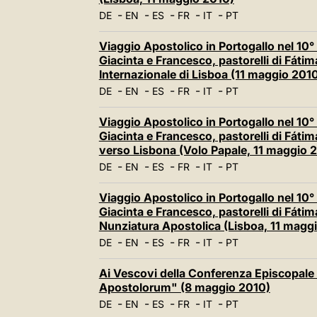
-
-
-
-
-
DE
EN
ES
FR
IT
PT
Viaggio Apostolico in Portogallo nel 10° 
Giacinta e Francesco, pastorelli di Fátim
Internazionale di Lisboa (11 maggio 201
-
-
-
-
-
DE
EN
ES
FR
IT
PT
Viaggio Apostolico in Portogallo nel 10° 
Giacinta e Francesco, pastorelli di Fátima
verso Lisbona (Volo Papale, 11 maggio 
-
-
-
-
-
DE
EN
ES
FR
IT
PT
Viaggio Apostolico in Portogallo nel 10° 
Giacinta e Francesco, pastorelli di Fátima
Nunziatura Apostolica (Lisboa, 11 magg
-
-
-
-
-
DE
EN
ES
FR
IT
PT
Ai Vescovi della Conferenza Episcopale d
Apostolorum" (8 maggio 2010)
-
-
-
-
-
DE
EN
ES
FR
IT
PT