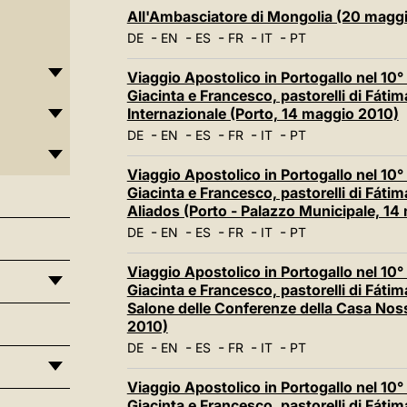
All'Ambasciatore di Mongolia (20 magg
-
-
-
-
-
DE
EN
ES
FR
IT
PT
Viaggio Apostolico in Portogallo nel 10° 
Giacinta e Francesco, pastorelli di Fáti
Internazionale (Porto, 14 maggio 2010)
-
-
-
-
-
DE
EN
ES
FR
IT
PT
Viaggio Apostolico in Portogallo nel 10° 
Giacinta e Francesco, pastorelli di Fátima
Aliados (Porto - Palazzo Municipale, 14
-
-
-
-
-
DE
EN
ES
FR
IT
PT
Viaggio Apostolico in Portogallo nel 10° 
Giacinta e Francesco, pastorelli di Fátim
Salone delle Conferenze della Casa No
2010)
-
-
-
-
-
DE
EN
ES
FR
IT
PT
Viaggio Apostolico in Portogallo nel 10° 
Giacinta e Francesco, pastorelli di Fátima