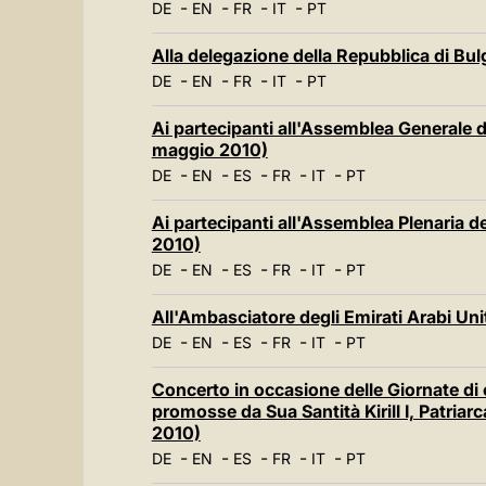
-
-
-
-
DE
EN
FR
IT
PT
Alla delegazione della Repubblica di Bu
-
-
-
-
DE
EN
FR
IT
PT
Ai partecipanti all'Assemblea Generale d
maggio 2010)
-
-
-
-
-
DE
EN
ES
FR
IT
PT
Ai partecipanti all'Assemblea Plenaria de
2010)
-
-
-
-
-
DE
EN
ES
FR
IT
PT
All'Ambasciatore degli Emirati Arabi Un
-
-
-
-
-
DE
EN
ES
FR
IT
PT
Concerto in occasione delle Giornate di c
promosse da Sua Santità Kirill I, Patriar
2010)
-
-
-
-
-
DE
EN
ES
FR
IT
PT