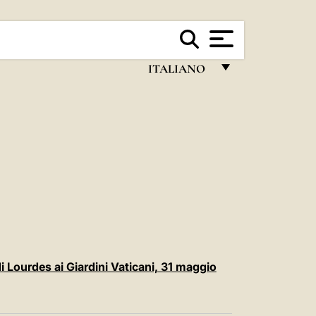
ITALIANO
FRANÇAIS
ENGLISH
ITALIANO
PORTUGUÊS
ESPAÑOL
DEUTSCH
POLSKI
 Lourdes ai Giardini Vaticani, 31 maggio
العربيّة