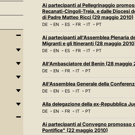
Ai partecipanti al Pellegrinaggio promos
Recanati-Cingoli-Treia, e dalle Diocesi 
di Padre Matteo Ricci (29 maggio 2010)
-
-
-
-
-
DE
EN
ES
FR
IT
PT
Ai partecipanti all'Assemblea Plenaria del
Migranti e gli Itineranti (28 maggio 2010
-
-
-
-
-
DE
EN
ES
FR
IT
PT
All'Ambasciatore del Benin (28 maggio 
-
-
-
-
DE
EN
FR
IT
PT
All'Assemblea Generale della Conferenz
-
-
-
-
DE
EN
ES
IT
PT
Alla delegazione della ex-Repubblica J
-
-
-
-
DE
EN
FR
IT
PT
Ai partecipanti al Convegno promosso 
Pontifice" (22 maggio 2010)