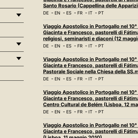
Santo Rosario (Cappellina delle Appariz
-
-
-
-
-
DE
EN
ES
FR
IT
PT
Viaggio Apostolico in Portogallo nel 10° 
Giacinta e Francesco, pastorelli di Fáti
religiosi, seminaristi e diaconi (12 magg
-
-
-
-
-
DE
EN
ES
FR
IT
PT
Viaggio Apostolico in Portogallo nel 10° 
Giacinta e Francesco, pastorelli di Fátim
Pastorale Sociale nella Chiesa della SS.
-
-
-
-
-
DE
EN
ES
FR
IT
PT
Viaggio Apostolico in Portogallo nel 10° 
Giacinta e Francesco, pastorelli di Fátim
Centro Cultural de Belém (Lisboa, 12 m
-
-
-
-
-
DE
EN
ES
FR
IT
PT
Viaggio Apostolico in Portogallo nel 10° 
Giacinta e Francesco, pastorelli di Fátim
(Lisboa, 11 maggio 2010)