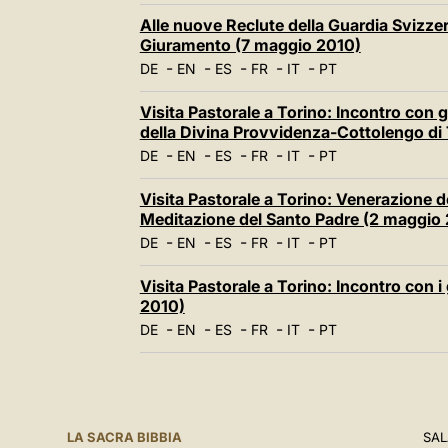
Alle nuove Reclute della Guardia Svizzera
Giuramento (7 maggio 2010)
-
-
-
-
-
DE
EN
ES
FR
IT
PT
Visita Pastorale a Torino: Incontro con g
della Divina Provvidenza-Cottolengo di
-
-
-
-
-
DE
EN
ES
FR
IT
PT
Visita Pastorale a Torino: Venerazione 
Meditazione del Santo Padre (2 maggio
-
-
-
-
-
DE
EN
ES
FR
IT
PT
Visita Pastorale a Torino: Incontro con 
2010)
-
-
-
-
-
DE
EN
ES
FR
IT
PT
LA SACRA BIBBIA
SAL