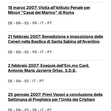
18 marzo 2007: Visita all’Istituto Penale per
Minori "Casal del Marmo" di Roma
-
-
-
-
-
DE
EN
ES
FR
IT
PT
21 febbraio 2007: Benedizione e imposizione delle
Ceneri nella Basilica di Santa Sabina all'Aventino
-
-
-
-
-
DE
EN
ES
FR
IT
PT
2 febbraio 2007: Esequie dell'Em.mo Card.
Antonio María Javierre Ortas, S.D.B.
-
-
-
-
DE
EN
ES
IT
PT
25 gennaio 2007: Primi Vespri a conclusione della
Settimana di Preghiera per l'Unità dei Cristiani
-
-
-
-
-
DE
EN
ES
FR
IT
PT