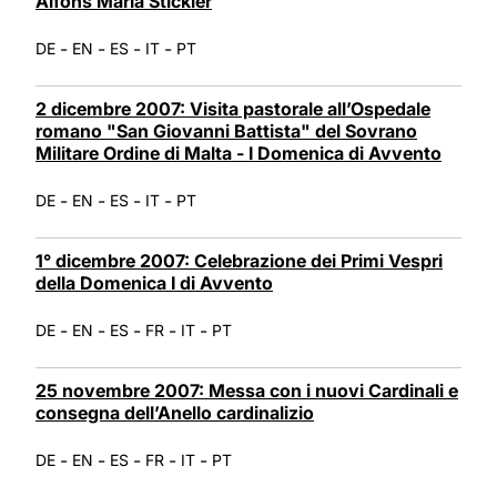
Alfons Maria Stickler
-
-
-
-
DE
EN
ES
IT
PT
2 dicembre 2007: Visita pastorale all’Ospedale
romano "San Giovanni Battista" del Sovrano
Militare Ordine di Malta - I Domenica di Avvento
-
-
-
-
DE
EN
ES
IT
PT
1° dicembre 2007: Celebrazione dei Primi Vespri
della Domenica I di Avvento
-
-
-
-
-
DE
EN
ES
FR
IT
PT
25 novembre 2007: Messa con i nuovi Cardinali e
consegna dell’Anello cardinalizio
-
-
-
-
-
DE
EN
ES
FR
IT
PT