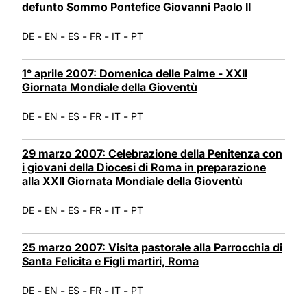
defunto Sommo Pontefice Giovanni Paolo II
-
-
-
-
-
DE
EN
ES
FR
IT
PT
1° aprile 2007: Domenica delle Palme - XXII
Giornata Mondiale della Gioventù
-
-
-
-
-
DE
EN
ES
FR
IT
PT
29 marzo 2007: Celebrazione della Penitenza con
i giovani della Diocesi di Roma in preparazione
alla XXII Giornata Mondiale della Gioventù
-
-
-
-
-
DE
EN
ES
FR
IT
PT
25 marzo 2007: Visita pastorale alla Parrocchia di
Santa Felicita e Figli martiri, Roma
-
-
-
-
-
DE
EN
ES
FR
IT
PT