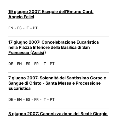
19 giugno 2007: Esequie dell'Em.mo Card.
Angelo Felici
-
-
-
EN
ES
IT
PT
17 giugno 2007: Concelebrazione Eucaristica
nella Piazza Inferiore della Basilica di San
Francesco (Assisi)
-
-
-
-
-
DE
EN
ES
FR
IT
PT
7 giugno 2007: Solennità del Santissimo Corpo e
Sangue di Cristo - Santa Messa e Processione
Eucaristica
-
-
-
-
-
DE
EN
ES
FR
IT
PT
3 giugno 2007: Canonizzazione dei Beati: Giorgio