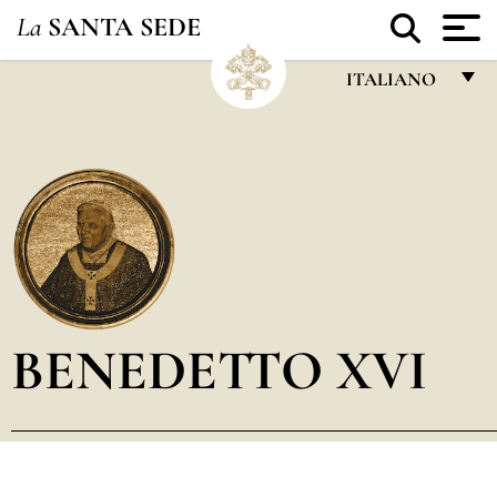
La
SANTA SEDE
ITALIANO
FRANÇAIS
ENGLISH
ITALIANO
PORTUGUÊS
ESPAÑOL
DEUTSCH
BENEDETTO XVI
POLSKI
العربيّة
中文