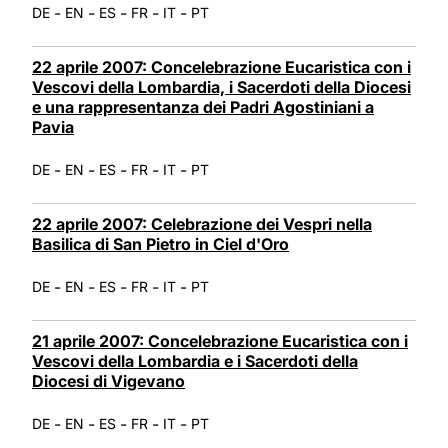
-
-
-
-
-
DE
EN
ES
FR
IT
PT
22 aprile 2007: Concelebrazione Eucaristica con i
Vescovi della Lombardia, i Sacerdoti della Diocesi
e una rappresentanza dei Padri Agostiniani a
Pavia
-
-
-
-
-
DE
EN
ES
FR
IT
PT
22 aprile 2007: Celebrazione dei Vespri nella
Basilica di San Pietro in Ciel d'Oro
-
-
-
-
-
DE
EN
ES
FR
IT
PT
21 aprile 2007: Concelebrazione Eucaristica con i
Vescovi della Lombardia e i Sacerdoti della
Diocesi di Vigevano
-
-
-
-
-
DE
EN
ES
FR
IT
PT