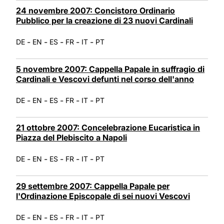
24 novembre 2007: Concistoro Ordinario
Pubblico per la creazione di 23 nuovi Cardinali
-
-
-
-
-
DE
EN
ES
FR
IT
PT
5 novembre 2007: Cappella Papale in suffragio di
Cardinali e Vescovi defunti nel corso dell'anno
-
-
-
-
-
DE
EN
ES
FR
IT
PT
21 ottobre 2007: Concelebrazione Eucaristica in
Piazza del Plebiscito a Napoli
-
-
-
-
-
DE
EN
ES
FR
IT
PT
29 settembre 2007: Cappella Papale per
l'Ordinazione Episcopale di sei nuovi Vescovi
-
-
-
-
-
DE
EN
ES
FR
IT
PT