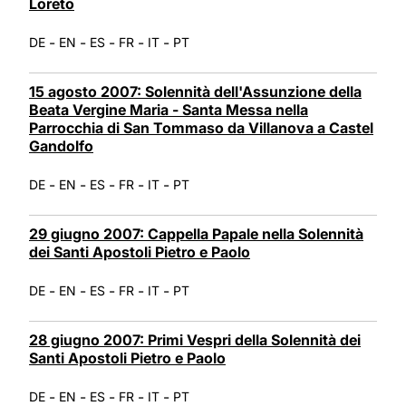
Loreto
-
-
-
-
-
DE
EN
ES
FR
IT
PT
15 agosto 2007: Solennità dell'Assunzione della
Beata Vergine Maria - Santa Messa nella
Parrocchia di San Tommaso da Villanova a Castel
Gandolfo
-
-
-
-
-
DE
EN
ES
FR
IT
PT
29 giugno 2007: Cappella Papale nella Solennità
dei Santi Apostoli Pietro e Paolo
-
-
-
-
-
DE
EN
ES
FR
IT
PT
28 giugno 2007: Primi Vespri della Solennità dei
Santi Apostoli Pietro e Paolo
-
-
-
-
-
DE
EN
ES
FR
IT
PT