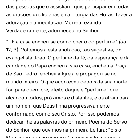
das pessoas que o assistiam, quis participar em todas
as orações quotidianas e na Liturgia das Horas, fazer a
adoração e a meditação. Morreu rezando.
Verdadeiramente, adormeceu no Senhor.
"...E a casa encheu-se com o cheiro do perfume"
(Jo
12, 3). Voltemos a esta anotação, tão sugestiva, do
evangelista João. O perfume da fé, da esperança e da
caridade do Papa encheu a sua casa, encheu a Praça
de São Pedro, encheu a Igreja e propagou-se no
mundo inteiro. O que aconteceu depois da sua morte
foi, para quem crê, efeito daquele "perfume" que
alcançou todos, próximos e distantes, e os atraiu para
um homem que Deus tinha progressivamente
conformado com o seu Cristo. Por isso podemos
dedicar-lhe as palavras do primeiro Poema do Servo
do Senhor, que ouvimos na primeira Leitura: "Eis o
Meu servo que eu amparo / o meu eleito, no qual a