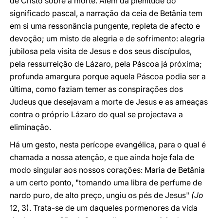
de Cristo sobre a morte. Além da plenitude do
significado pascal, a narração da ceia de Betânia tem
em si uma ressonância pungente, repleta de afecto e
devoção; um misto de alegria e de sofrimento: alegria
jubilosa pela visita de Jesus e dos seus discípulos,
pela ressurreição de Lázaro, pela Páscoa já próxima;
profunda amargura porque aquela Páscoa podia ser a
última, como faziam temer as conspirações dos
Judeus que desejavam a morte de Jesus e as ameaças
contra o próprio Lázaro do qual se projectava a
eliminação.
Há um gesto, nesta perícope evangélica, para o qual é
chamada a nossa atenção, e que ainda hoje fala de
modo singular aos nossos corações: Maria de Betânia
a um certo ponto, "tomando uma libra de perfume de
nardo puro, de alto preço, ungiu os pés de Jesus"
(Jo
12, 3). Trata-se de um daqueles pormenores da vida