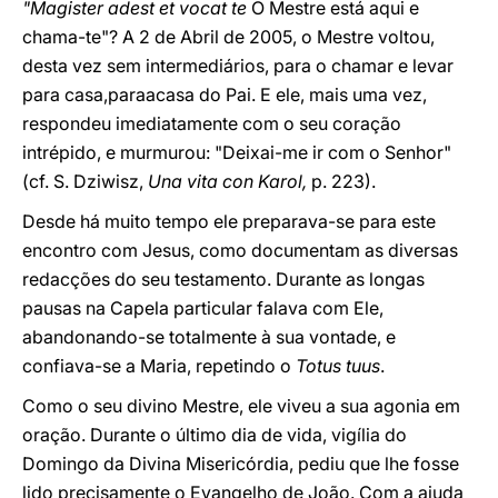
"Magister adest et vocat te
O Mestre está aqui e
chama-te"? A 2 de Abril de 2005, o Mestre voltou,
desta vez sem intermediários, para o chamar e levar
para casa,paraacasa do Pai. E ele, mais uma vez,
respondeu imediatamente com o seu coração
intrépido, e murmurou: "Deixai-me ir com o Senhor"
(cf. S. Dziwisz,
Una vita con Karol,
p. 223).
Desde há muito tempo ele preparava-se para este
encontro com Jesus, como documentam as diversas
redacções do seu testamento. Durante as longas
pausas na Capela particular falava com Ele,
abandonando-se totalmente à sua vontade, e
confiava-se a Maria, repetindo o
Totus tuus
.
Como o seu divino Mestre, ele viveu a sua agonia em
oração. Durante o último dia de vida, vigília do
Domingo da Divina Misericórdia, pediu que lhe fosse
lido precisamente o Evangelho de João. Com a ajuda