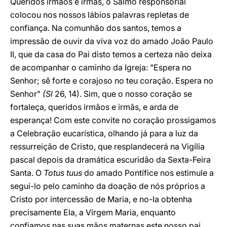
Queridos irmãos e irmãs, o Salmo responsorial
colocou nos nossos lábios palavras repletas de
confiança. Na comunhão dos santos, temos a
impressão de ouvir da viva voz do amado João Paulo
II, que da casa do Pai disto temos a certeza não deixa
de acompanhar o caminho da Igreja: "Espera no
Senhor; sê forte e corajoso no teu coração. Espera no
Senhor"
(Sl
26, 14). Sim, que o nosso coração se
fortaleça, queridos irmãos e irmãs, e arda de
esperança! Com este convite no coração prossigamos
a Celebração eucarística, olhando já para a luz da
ressurreição de Cristo, que resplandecerá na Vigília
pascal depois da dramática escuridão da Sexta-Feira
Santa. O
Totus tuus
do amado Pontífice nos estimule a
segui-lo pelo caminho da doação de nós próprios a
Cristo por intercessão de Maria, e no-la obtenha
precisamente Ela, a Virgem Maria, enquanto
confiamos nas suas mãos maternas este nosso pai,