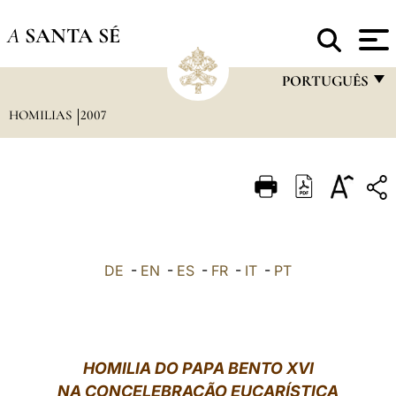
A
SANTA SÉ
PORTUGUÊS
HOMILIAS
2007
FRANÇAIS
ENGLISH
ITALIANO
PORTUGUÊS
ESPAÑOL
DE
-
EN
-
ES
-
FR
-
IT
-
PT
DEUTSCH
POLSKI
العربيّة
HOMILIA DO PAPA BENTO XVI
NA CONCELEBRAÇÃO EUCARÍSTICA
中文