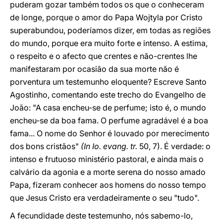
puderam gozar também todos os que o conheceram
de longe, porque o amor do Papa Wojtyla por Cristo
superabundou, poderíamos dizer, em todas as regiões
do mundo, porque era muito forte e intenso. A estima,
o respeito e o afecto que crentes e não-crentes lhe
manifestaram por ocasião da sua morte não é
porventura um testemunho eloquente? Escreve Santo
Agostinho, comentando este trecho do Evangelho de
João: "A casa encheu-se de perfume; isto é, o mundo
encheu-se da boa fama. O perfume agradável é a boa
fama... O nome do Senhor é louvado por merecimento
dos bons cristãos"
(In Io. evang. tr.
50, 7). É verdade: o
intenso e frutuoso ministério pastoral, e ainda mais o
calvário da agonia e a morte serena do nosso amado
Papa, fizeram conhecer aos homens do nosso tempo
que Jesus Cristo era verdadeiramente o seu "tudo".
A fecundidade deste testemunho, nós sabemo-lo,