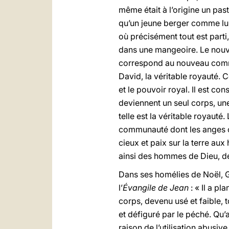
même était à l’origine un pas
qu’un jeune berger comme lui 
où précisément tout est parti
dans une mangeoire. Le nouvea
correspond au nouveau commen
David, la véritable royauté. 
et le pouvoir royal. Il est co
deviennent un seul corps, une
telle est la véritable royauté
communauté dont les anges ch
cieux et paix sur la terre au
ainsi des hommes de Dieu, 
Dans ses homélies de Noël, 
l’
Évangile de Jean
: « Il a p
corps, devenu usé et faible, t
et défiguré par le péché. Qu’au
raison de l’utilisation abusi