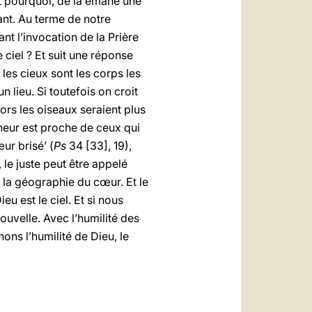
’est pourquoi, de là émane une
hant. Au terme de notre
nt l’invocation de la Prière
e ciel ? Et suit une réponse
, les cieux sont les corps les
 lieu. Si toutefois on croit
ors les oiseaux seraient plus
igneur est proche de ceux qui
ur brisé’ (
Ps
34 [33], 19),
, le juste peut être appelé
 à la géographie du cœur. Et le
eu est le ciel. Et si nous
nouvelle. Avec l’humilité des
hons l’humilité de Dieu, le