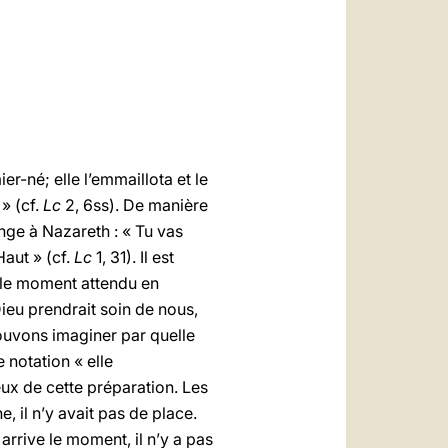
العربيّة
中文
LATINE
er-né; elle l’emmaillota et le
» (cf.
Lc
2, 6ss). De manière
nge à Nazareth : « Tu vas
Haut » (cf.
Lc
1, 31). Il est
– le moment attendu en
ieu prendrait soin de nous,
 pouvons imaginer par quelle
 notation « elle
eux de cette préparation. Les
, il n’y avait pas de place.
arrive le moment, il n’y a pas