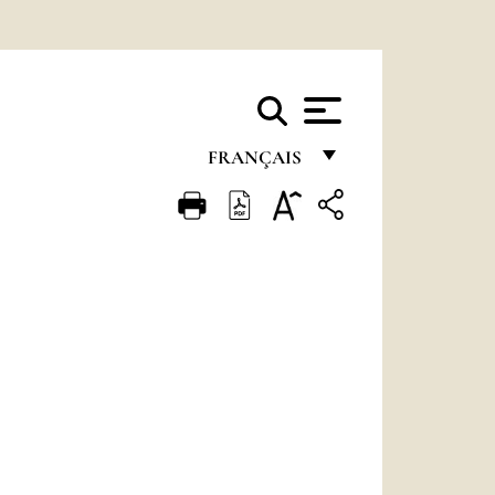
FRANÇAIS
FRANÇAIS
ENGLISH
ITALIANO
PORTUGUÊS
ESPAÑOL
DEUTSCH
POLSKI