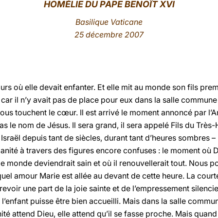
HOMÉLIE DU PAPE BENOÎT XVI
Basilique Vaticane
25 décembre 2007
ours où elle devait enfanter. Et elle mit au monde son fils premi
ar il n’y avait pas de place pour eux dans la salle commune 
ous touchent le cœur. Il est arrivé le moment annoncé par l’A
ras le nom de Jésus. Il sera grand, il sera appelé Fils du Très-
Israël depuis tant de siècles, durant tant d’heures sombres 
anité à travers des figures encore confuses : le moment où D
ù le monde deviendrait sain et où il renouvellerait tout. Nous
quel amour Marie est allée au devant de cette heure. La courte
trevoir une part de la joie sainte et de l’empressement silenci
l’enfant puisse être bien accueilli. Mais dans la salle commune
té attend Dieu, elle attend qu’il se fasse proche. Mais quand 