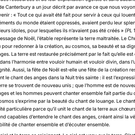
de Canterbury a un jour décrit par avance ce que nous voyo
nir : « Tout ce qui avait été fait pour servir à ceux qui loue
éléments du monde étaient oppressés, avaient perdu leur sple
leurs idoles, pour lesquelles ils n’avaient pas été créés »
(PL
1
essage de Noël, l’étable représente la terre maltraitée. Le Chr
u pour redonner à la création, au cosmos, sa beauté et sa dign
anges. La terre est restaurée précisément par le fait qu’elle est
 dans l’harmonie entre vouloir humain et vouloir divin, dans l’u
gnité. Aussi, la fête de Noël est-elle une fête de la création re
t le chant des anges dans la Nuit très sainte : il est l’express
la terre se trouvent de nouveau unis ; que l’homme est de nouve
nges et les hommes peuvent chanter ensemble fait partie du 
cosmos s’exprime par la beauté du chant de louange. Le chant 
é particulière parce qu’il unit le chant de la terre aux chœurs
nd capables d’entendre le chant des anges, créant ainsi la vé
ilité de chanter ensemble et d’écouter ensemble.