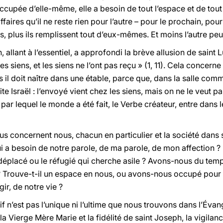
 occupée d’elle-même, elle a besoin de tout l’espace et de tou
aires qu’il ne reste rien pour l’autre – pour le prochain, pour
 plus ils remplissent tout d’eux-mêmes. Et moins l’autre peut
 allant à l’essentiel, a approfondi la brève allusion de saint L
es siens, et les siens ne l’ont pas reçu » (1, 11). Cela concern
s il doit naître dans une étable, parce que, dans la salle comm
e Israël : l’envoyé vient chez les siens, mais on ne le veut p
i par lequel le monde a été fait, le Verbe créateur, entre dans 
nous concernent nous, chacun en particulier et la société da
i a besoin de notre parole, de ma parole, de mon affection ?
 déplacé ou le réfugié qui cherche asile ? Avons-nous du temp
e ? Trouve-t-il un espace en nous, ou avons-nous occupé pou
gir, de notre vie ?
if n’est pas l’unique ni l’ultime que nous trouvons dans l’Év
a Vierge Mère Marie et la fidélité de saint Joseph, la vigilan