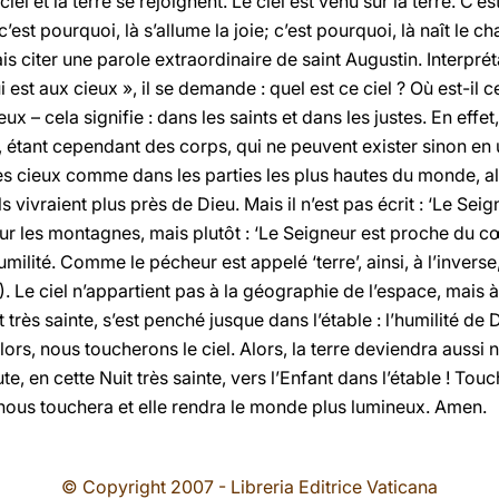
ciel et la terre se rejoignent. Le ciel est venu sur la terre. C
’est pourquoi, là s’allume la joie; c’est pourquoi, là naît le c
s citer une parole extraordinaire de saint Augustin. Interpréta
 est aux cieux », il se demande : quel est ce ciel ? Où est-il c
ux – cela signifie : dans les saints et dans les justes. En effet
, étant cependant des corps, qui ne peuvent exister sinon en un
les cieux comme dans les parties les plus hautes du monde, al
 vivraient plus près de Dieu. Mais il n’est pas écrit : ‘Le Se
sur les montagnes, mais plutôt : ‘Le Seigneur est proche du cœ
umilité. Comme le pécheur est appelé ‘terre’, ainsi, à l’inverse
17). Le ciel n’appartient pas à la géographie de l’espace, mais
rès sainte, s’est penché jusque dans l’étable : l’humilité de Di
lors, nous toucherons le ciel. Alors, la terre deviendra aussi 
, en cette Nuit très sainte, vers l’Enfant dans l’étable ! Touc
 nous touchera et elle rendra le monde plus lumineux. Amen.
© Copyright 2007 - Libreria Editrice Vaticana