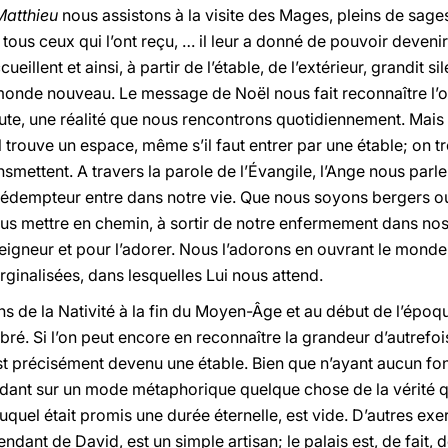
Matthieu
nous assistons à la visite des Mages, pleins de sag
 tous ceux qui l’ont reçu, … il leur a donné de pouvoir devenir
ueillent et ainsi, à partir de l’étable, de l’extérieur, grandit 
e monde nouveau. Le message de Noël nous fait reconnaître l’
doute, une réalité que nous rencontrons quotidiennement. Mais 
Il trouve un espace, même s’il faut entrer par une étable; on 
ansmettent. A travers la parole de l’Évangile, l’Ange nous parle
u Rédempteur entre dans notre vie. Que nous soyons bergers o
s mettre en chemin, à sortir de notre enfermement dans nos d
eigneur et pour l’adorer. Nous l’adorons en ouvrant le monde à
ginalisées, dans lesquelles Lui nous attend.
s de la Nativité à la fin du Moyen-Âge et au début de l’époq
é. Si l’on peut encore en reconnaître la grandeur d’autrefois,
est précisément devenu une étable. Bien que n’ayant aucun fo
dant sur un mode métaphorique quelque chose de la vérité q
uquel était promis une durée éternelle, est vide. D’autres exe
ndant de David, est un simple artisan; le palais est, de fait,