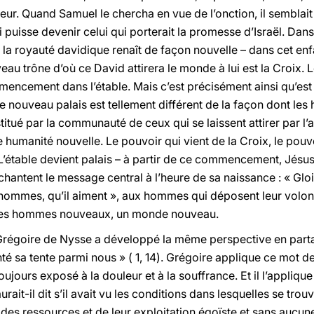
teur. Quand Samuel le chercha en vue de l’onction, il semblait
puisse devenir celui qui porterait la promesse d’Israël. Dans 
, la royauté davidique renaît de façon nouvelle – dans cet en
u trône d’où ce David attirera le monde à lui est la Croix. L
cement dans l’étable. Mais c’est précisément ainsi qu’est co
Ce nouveau palais est tellement différent de la façon dont le
nstitué par la communauté de ceux qui se laissent attirer par l’
 humanité nouvelle. Le pouvoir qui vient de la Croix, le pouv
. L’étable devient palais – à partir de ce commencement, Jésus
antent le message central à l’heure de sa naissance : « Gloi
x hommes, qu’il aiment », aux hommes qui déposent leur volon
des hommes nouveaux, un monde nouveau.
Grégoire de Nysse a développé la même perspective en par
lanté sa tente parmi nous » ( 1, 14). Grégoire applique ce mot de
oujours exposé à la douleur et à la souffrance. Et il l’appliqu
rait-il dit s’il avait vu les conditions dans lesquelles se trou
ve des ressources et de leur exploitation égoïste et sans aucu