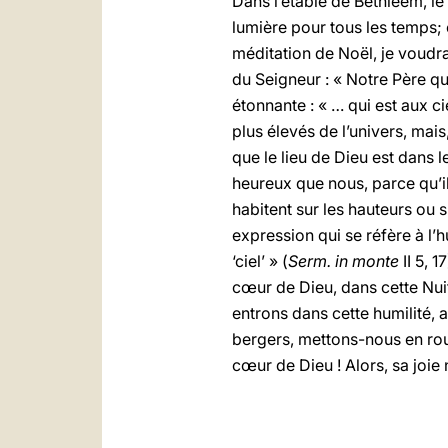
Dans l’étable de Bethléem, le 
lumière pour tous les temps; c
méditation de Noël, je voudrai
du Seigneur : « Notre Père qui
étonnante : « … qui est aux cie
plus élevés de l’univers, mais
que le lieu de Dieu est dans 
heureux que nous, parce qu’ils
habitent sur les hauteurs ou 
expression qui se réfère à l’h
‘ciel’ » (
Serm. in monte
II 5, 
cœur de Dieu, dans cette Nuit t
entrons dans cette humilité, a
bergers, mettons-nous en route
cœur de Dieu ! Alors, sa joie