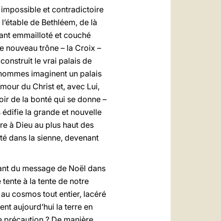
 impossible et contradictoire
l’étable de Bethléem, de là
fant emmailloté et couché
e nouveau trône – la Croix –
nstruit le vrai palais de
s hommes imaginent un palais
amour du Christ et, avec Lui,
oir de la bonté qui se donne –
 édifie la grande et nouvelle
re à Dieu au plus haut des
té dans la sienne, devenant
tant du message de Noël dans
 tente à la tente de notre
e au cosmos tout entier, lacéré
vent aujourd’hui la terre en
ne précaution ? De manière