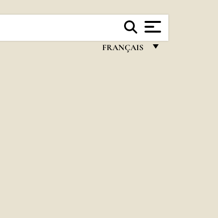
FRANÇAIS
FRANÇAIS
ENGLISH
ITALIANO
PORTUGUÊS
ESPAÑOL
DEUTSCH
POLSKI
العربيّة