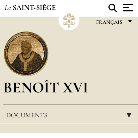
Le
SAINT-SIÈGE
FRANÇAIS
FRANÇAIS
ENGLISH
ITALIANO
PORTUGUÊS
BENOÎT XVI
ESPAÑOL
DEUTSCH
POLSKI
DOCUMENTS
▸
العربيّة
中文