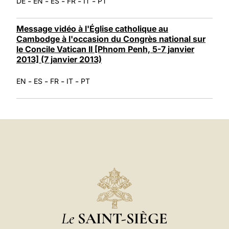
-
-
-
-
-
DE
EN
ES
FR
IT
PT
Message vidéo à l'Église catholique au
Cambodge à l'occasion du Congrès national sur
le Concile Vatican II [Phnom Penh, 5-7 janvier
2013] (7 janvier 2013)
-
-
-
-
EN
ES
FR
IT
PT
Le
SAINT-SIÈGE