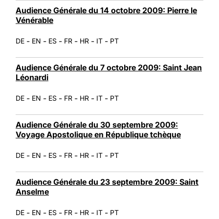
Audience Générale du 14 octobre 2009: Pierre le
Vénérable
-
-
-
-
-
-
DE
EN
ES
FR
HR
IT
PT
Audience Générale du 7 octobre 2009: Saint Jean
Léonardi
-
-
-
-
-
-
DE
EN
ES
FR
HR
IT
PT
Audience Générale du 30 septembre 2009:
Voyage Apostolique en République tchèque
-
-
-
-
-
-
DE
EN
ES
FR
HR
IT
PT
Audience Générale du 23 septembre 2009: Saint
Anselme
-
-
-
-
-
-
DE
EN
ES
FR
HR
IT
PT