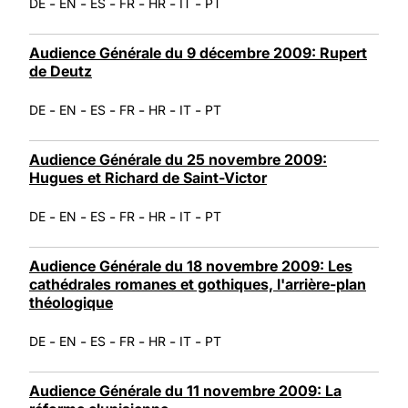
-
-
-
-
-
-
DE
EN
ES
FR
HR
IT
PT
Audience Générale du 9 décembre 2009: Rupert
de Deutz
-
-
-
-
-
-
DE
EN
ES
FR
HR
IT
PT
Audience Générale du 25 novembre 2009:
Hugues et Richard de Saint-Victor
-
-
-
-
-
-
DE
EN
ES
FR
HR
IT
PT
Audience Générale du 18 novembre 2009: Les
cathédrales romanes et gothiques, l'arrière-plan
théologique
-
-
-
-
-
-
DE
EN
ES
FR
HR
IT
PT
Audience Générale du 11 novembre 2009: La