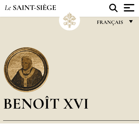
Le
SAINT-SIÈGE
FRANÇAIS
FRANÇAIS
ENGLISH
ITALIANO
PORTUGUÊS
ESPAÑOL
DEUTSCH
BENOÎT XVI
POLSKI
العربيّة
中文