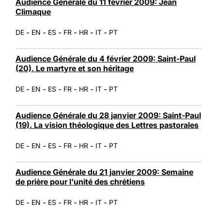
Audience Générale du 11 février 2009: Jean
Climaque
-
-
-
-
-
-
DE
EN
ES
FR
HR
IT
PT
Audience Générale du 4 février 2009: Saint-Paul
(20). Le martyre et son héritage
-
-
-
-
-
-
DE
EN
ES
FR
HR
IT
PT
Audience Générale du 28 janvier 2009: Saint-Paul
(19). La vision théologique des Lettres pastorales
-
-
-
-
-
-
DE
EN
ES
FR
HR
IT
PT
Audience Générale du 21 janvier 2009: Semaine
de prière pour l'unité des chrétiens
-
-
-
-
-
-
DE
EN
ES
FR
HR
IT
PT