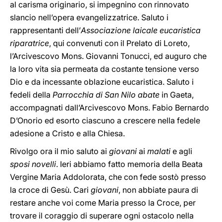
al carisma originario, si impegnino con rinnovato
slancio nell’opera evangelizzatrice. Saluto i
rappresentanti dell’
Associazione laicale eucaristica
riparatrice
, qui convenuti con il Prelato di Loreto,
l’Arcivescovo Mons. Giovanni Tonucci, ed auguro che
la loro vita sia permeata da costante tensione verso
Dio e da incessante oblazione eucaristica. Saluto i
fedeli della
Parrocchia di San Nilo abate
in Gaeta,
accompagnati dall’Arcivescovo Mons. Fabio Bernardo
D’Onorio ed esorto ciascuno a crescere nella fedele
adesione a Cristo e alla Chiesa.
Rivolgo ora il mio saluto ai
giovani
ai
malati
e agli
sposi novelli
. Ieri abbiamo fatto memoria della Beata
Vergine Maria Addolorata, che con fede sostò presso
la croce di Gesù. Cari
giovani
, non abbiate paura di
restare anche voi come Maria presso la Croce, per
trovare il coraggio di superare ogni ostacolo nella