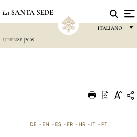
La
SANTA SEDE
ITALIANO
UDIENZE
2009
FRANÇAIS
ENGLISH
ITALIANO
PORTUGUÊS
ESPAÑOL
DEUTSCH
POLSKI
العربيّة
DE
-
EN
-
ES
-
FR
-
HR
-
IT
-
PT
中文