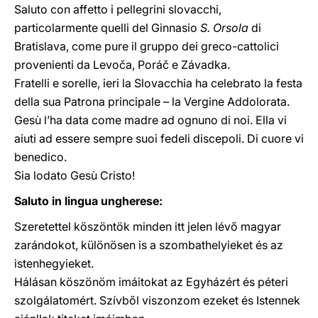
Saluto con affetto i pellegrini slovacchi,
particolarmente quelli del Ginnasio
S. Orsola
di
Bratislava, come pure il gruppo dei greco-cattolici
provenienti da Levoča, Poráč e Závadka.
Fratelli e sorelle, ieri la Slovacchia ha celebrato la festa
della sua Patrona principale – la Vergine Addolorata.
Gesù l’ha data come madre ad ognuno di noi. Ella vi
aiuti ad essere sempre suoi fedeli discepoli. Di cuore vi
benedico.
Sia lodato Gesù Cristo!
Saluto in lingua ungherese:
Szeretettel köszöntök minden itt jelen lévő magyar
zarándokot, különösen is a szombathelyieket és az
istenhegyieket.
Hálásan köszönöm imáitokat az Egyházért és péteri
szolgálatomért. Szívből viszonzom ezeket és Istennek