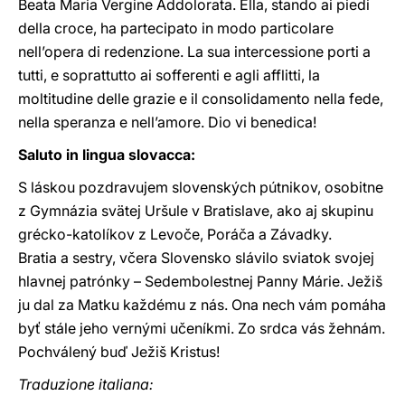
Beata Maria Vergine Addolorata. Ella, stando ai piedi
della croce, ha partecipato in modo particolare
nell’opera di redenzione. La sua intercessione porti a
tutti, e soprattutto ai sofferenti e agli afflitti, la
moltitudine delle grazie e il consolidamento nella fede,
nella speranza e nell’amore. Dio vi benedica!
Saluto in lingua slovacca:
S láskou pozdravujem slovenských pútnikov, osobitne
z Gymnázia svätej Uršule v Bratislave, ako aj skupinu
grécko-katolíkov z Levoče, Poráča a Závadky.
Bratia a sestry, včera Slovensko slávilo sviatok svojej
hlavnej patrónky – Sedembolestnej Panny Márie. Ježiš
ju dal za Matku každému z nás. Ona nech vám pomáha
byť stále jeho vernými učeníkmi. Zo srdca vás žehnám.
Pochválený buď Ježiš Kristus!
Traduzione italiana: