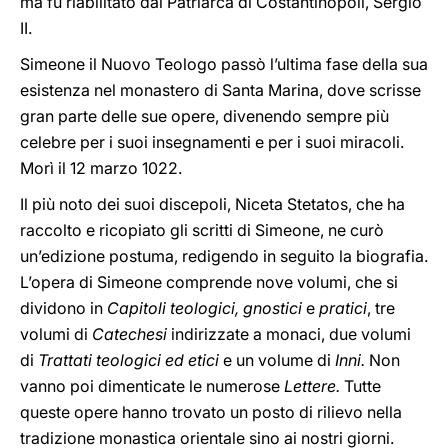
ma fu riabilitato dal Patriarca di Costantinopoli, Sergio
II.
Simeone il Nuovo Teologo passò l’ultima fase della sua
esistenza nel monastero di Santa Marina, dove scrisse
gran parte delle sue opere, divenendo sempre più
celebre per i suoi insegnamenti e per i suoi miracoli.
Morì il 12 marzo 1022.
Il più noto dei suoi discepoli, Niceta Stetatos, che ha
raccolto e ricopiato gli scritti di Simeone, ne curò
un’edizione postuma, redigendo in seguito la biografia.
L’opera di Simeone comprende nove volumi, che si
dividono in
Capitoli teologici, gnostici
e
pratici
, tre
volumi di
Catechesi
indirizzate a monaci, due volumi
di
Trattati teologici ed etici
e un volume di
Inni.
Non
vanno poi dimenticate le numerose
Lettere.
Tutte
queste opere hanno trovato un posto di rilievo nella
tradizione monastica orientale sino ai nostri giorni.