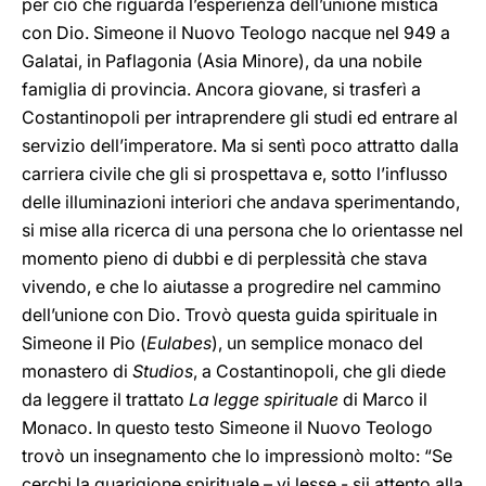
per ciò che riguarda l’esperienza dell’unione mistica
con Dio. Simeone il Nuovo Teologo nacque nel 949 a
Galatai, in Paflagonia (Asia Minore), da una nobile
famiglia di provincia. Ancora giovane, si trasferì a
Costantinopoli per intraprendere gli studi ed entrare al
servizio dell’imperatore. Ma si sentì poco attratto dalla
carriera civile che gli si prospettava e, sotto l’influsso
delle illuminazioni interiori che andava sperimentando,
si mise alla ricerca di una persona che lo orientasse nel
momento pieno di dubbi e di perplessità che stava
vivendo, e che lo aiutasse a progredire nel cammino
dell’unione con Dio. Trovò questa guida spirituale in
Simeone il Pio (
Eulabes
), un semplice monaco del
monastero di
Studios
, a Costantinopoli, che gli diede
da leggere il trattato
La legge spirituale
di Marco il
Monaco. In questo testo Simeone il Nuovo Teologo
trovò un insegnamento che lo impressionò molto: “Se
cerchi la guarigione spirituale – vi lesse - sii attento alla