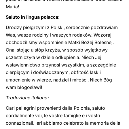
Maria!
Saluto in lingua polacca:
Drodzy pielgrzymi z Polski, serdecznie pozdrawiam
Was, wasze rodziny i waszych rodaków. Wczoraj
obchodziliśmy wspomnienie Matki Bożej Bolesnej.
Ona, stojąc u stóp krzyża, w sposób wyjątkowy
uczestniczyła w dziele odkupienia. Niech Jej
wstawiennictwo przynosi wszystkim, a szczególnie
cierpiącym i doświadczanym, obfitość łask i
umocnienie w wierze, nadziei i miłości. Niech Bóg
wam błogosławi!
Traduzione italiana:
Cari pellegrini provenienti dalla Polonia, saluto
cordialmente voi, le vostre famiglie e i vostri
connazionali. Ieri abbiamo celebrato la memoria della