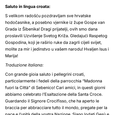
Saluto in lingua croata:
S velikom radošću pozdravljam sve hrvatske
hodočasnike, a posebno vjernike iz župe Gospe van
Grada iz Šibenika! Dragi prijatelji, ovih smo dana
proslavili Uzvišenje Svetog Križa. Gledajući Raspetog
Gospodina, koji je raširio ruke da zagrli cijeli svijet,
molite za mir i jedinstvo u vašem narodu! Hvaljen Isus i
Marija!
Traduzione italiana:
Con grande gioia saluto i pellegrini croati,
particolarmente i fedeli della parrocchia “Madonna
fuori la Città” di Sebenico! Cari amici, in questi giorni
abbiamo celebrato l’Esaltazione della Santa Croce.
Guardando il Signore Crocifisso, che ha aperto le
braccia per abbracciare tutto il mondo, pregate per la
pace e l’unità della vostra Nazione. Siano lodati Gesù e