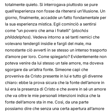
totalmente quieto. Si interrogava piuttosto se pure
quell’esperienza non fosse da ritenersi un’illusione. Un
giorno, finalmente, accadde un fatto fondamentale per
la sua esperienza mistica. Egli cominciò a sentirsi
come “un povero che ama i fratelli” (
ptochós
philádelphos
). Vedeva intorno a sé tanti nemici che
volevano tendergli insidie e fargli del male, ma
nonostante ciò avvertì in se stesso un intenso trasporto
d’amore per loro. Come spiegarlo? Evidentemente non
poteva venire da lui stesso un tale amore, ma doveva
sgorgare da un’altra fonte. Simeone capì che
proveniva da Cristo presente in lui e tutto gli divenne
chiaro: ebbe la prova sicura che la fonte dell’amore in
lui era la presenza di Cristo e che avere in sé un amore
che va oltre le mie personali intenzioni indica che la
fonte dell’amore sta in me. Così, da una parte
possiamo dire che senza una certa apertura all’amore