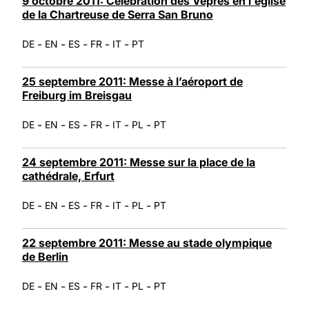
9 octobre 2011: Célébration des Vêpres en l'église
de la Chartreuse de Serra San Bruno
-
-
-
-
-
DE
EN
ES
FR
IT
PT
25 septembre 2011: Messe à l’aéroport de
Freiburg im Breisgau
-
-
-
-
-
-
DE
EN
ES
FR
IT
PL
PT
24 septembre 2011: Messe sur la place de la
cathédrale, Erfurt
-
-
-
-
-
-
DE
EN
ES
FR
IT
PL
PT
22 septembre 2011: Messe au stade olympique
de Berlin
-
-
-
-
-
-
DE
EN
ES
FR
IT
PL
PT