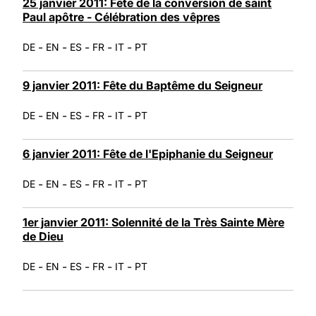
25 janvier 2011: Fête de la conversion de saint
Paul apôtre - Célébration des vêpres
-
-
-
-
-
DE
EN
ES
FR
IT
PT
9 janvier 2011: Fête du Baptême du Seigneur
-
-
-
-
-
DE
EN
ES
FR
IT
PT
6 janvier 2011: Fête de l'Epiphanie du Seigneur
-
-
-
-
-
DE
EN
ES
FR
IT
PT
1er janvier 2011: Solennité de la Très Sainte Mère
de Dieu
-
-
-
-
-
DE
EN
ES
FR
IT
PT