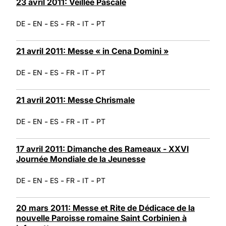
23 avril 2011: Veillée Pascale
-
-
-
-
-
DE
EN
ES
FR
IT
PT
21 avril 2011: Messe « in Cena Domini »
-
-
-
-
-
DE
EN
ES
FR
IT
PT
21 avril 2011: Messe Chrismale
-
-
-
-
-
DE
EN
ES
FR
IT
PT
17 avril 2011: Dimanche des Rameaux - XXVI
Journée Mondiale de la Jeunesse
-
-
-
-
-
DE
EN
ES
FR
IT
PT
20 mars 2011: Messe et Rite de Dédicace de la
nouvelle Paroisse romaine Saint Corbinien à