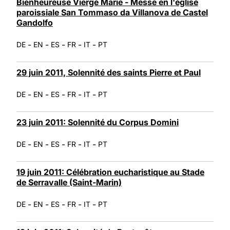
Bienheureuse Vierge Marie - Messe en l'église
paroissiale San Tommaso da Villanova de Castel
Gandolfo
-
-
-
-
-
DE
EN
ES
FR
IT
PT
29 juin 2011, Solennité des saints Pierre et Paul
-
-
-
-
-
DE
EN
ES
FR
IT
PT
23 juin 2011: Solennité du Corpus Domini
-
-
-
-
-
DE
EN
ES
FR
IT
PT
19 juin 2011: Célébration eucharistique au Stade
de Serravalle (Saint-Marin)
-
-
-
-
-
DE
EN
ES
FR
IT
PT