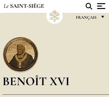
Le
SAINT-SIÈGE
FRANÇAIS
FRANÇAIS
ENGLISH
ITALIANO
PORTUGUÊS
ESPAÑOL
DEUTSCH
BENOÎT XVI
POLSKI
العربيّة
中文