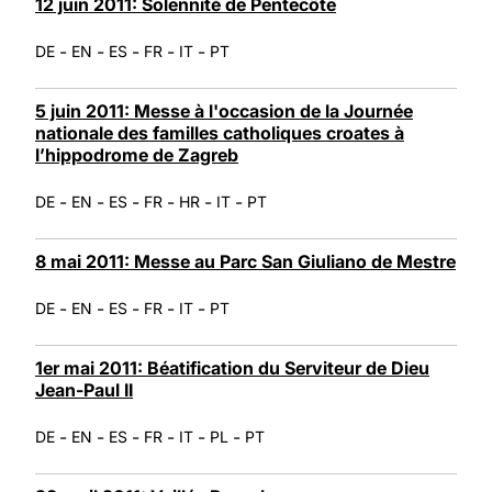
12 juin 2011: Solennité de Pentecôte
-
-
-
-
-
DE
EN
ES
FR
IT
PT
5 juin 2011: Messe à l'occasion de la Journée
nationale des familles catholiques croates à
l’hippodrome de Zagreb
-
-
-
-
-
-
DE
EN
ES
FR
HR
IT
PT
8 mai 2011: Messe au Parc San Giuliano de Mestre
-
-
-
-
-
DE
EN
ES
FR
IT
PT
1er mai 2011: Béatification du Serviteur de Dieu
Jean-Paul II
-
-
-
-
-
-
DE
EN
ES
FR
IT
PL
PT