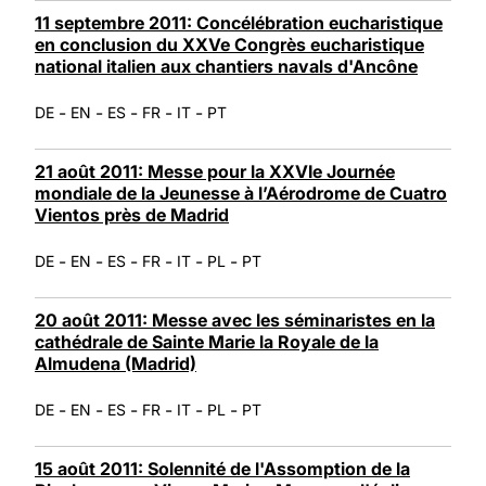
11 septembre 2011: Concélébration eucharistique
en conclusion du XXVe Congrès eucharistique
national italien aux chantiers navals d'Ancône
-
-
-
-
-
DE
EN
ES
FR
IT
PT
21 août 2011: Messe pour la XXVIe Journée
mondiale de la Jeunesse à l’Aérodrome de Cuatro
Vientos près de Madrid
-
-
-
-
-
-
DE
EN
ES
FR
IT
PL
PT
20 août 2011: Messe avec les séminaristes en la
cathédrale de Sainte Marie la Royale de la
Almudena (Madrid)
-
-
-
-
-
-
DE
EN
ES
FR
IT
PL
PT
15 août 2011: Solennité de l'Assomption de la