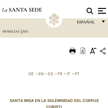
La
SANTA SEDE
ESPAÑOL
HOMILÍAS
2011
FRANÇAIS
ENGLISH
ITALIANO
PORTUGUÊS
ESPAÑOL
DE
-
EN
-
ES
-
FR
-
IT
-
PT
DEUTSCH
POLSKI
العربيّة
SANTA MISA EN LA SOLEMNIDAD DEL CORPUS
CHRISTI
中文