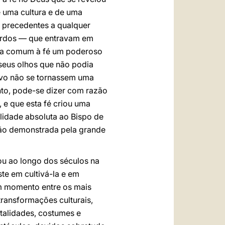
 uma cultura e de uma
s precedentes a qualquer
bardos — que entravam em
cia comum à fé um poderoso
s seus olhos que não podia
ovo não se tornassem uma
anto, pode-se dizer com razão
, e que esta fé criou uma
elidade absoluta ao Bispo de
ção demonstrada pela grande
zou ao longo dos séculos na
te em cultivá-la e em
um momento entre os mais
transformações culturais,
talidades, costumes e