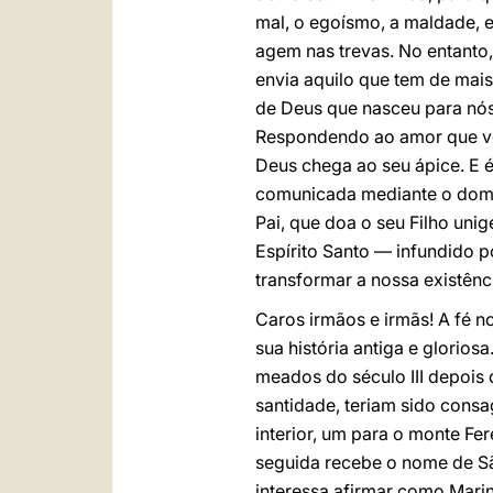
mal, o egoísmo, a maldade, e
agem nas trevas. No entanto
envia aquilo que tem de mais
de Deus que nasceu para nós
Respondendo ao amor que vem
Deus chega ao seu ápice. E é
comunicada mediante o dom do
Pai, que doa o seu Filho uni
Espírito Santo — infundido 
transformar a nossa existênc
Caros irmãos e irmãs! A fé n
sua história antiga e glorios
meados do século III depois 
santidade, teriam sido consa
interior, um para o monte Fe
seguida recebe o nome de Sã
interessa afirmar como Marin