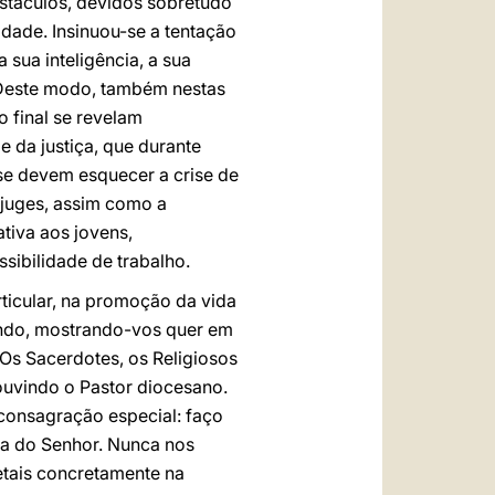
stáculos, devidos sobretudo
dade. Insinuou-se a tentação
 sua inteligência, a sua
. Deste modo, também nestas
o final se revelam
 da justiça, que durante
se devem esquecer a crise de
ônjuges, assim como a
tiva aos jovens,
sibilidade de trabalho.
icular, na promoção da vida
mundo, mostrando-vos quer em
Os Sacerdotes, os Religiosos
ouvindo o Pastor diocesano.
consagração especial: faço
da do Senhor. Nunca nos
tais concretamente na