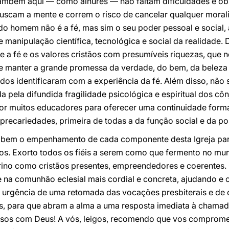
 também aqui — como alhures — não faltam dificuldades e ob
uscam a mente e correm o risco de cancelar qualquer morali
do homem não é a fé, mas sim o seu poder pessoal e social, a
e manipulação científica, tecnológica e social da realidade
e a fé e os valores cristãos com presumíveis riquezas, que n
e manter a grande promessa da verdade, do bem, da beleza e
dos identificaram com a experiência da fé. Além disso, não 
a pela difundida fragilidade psicológica e espiritual dos c
or muitos educadores para oferecer uma continuidade forma
precariedades, primeira de todas a da função social e da pos
bem o empenhamento de cada componente desta Igreja part
ctos. Exorto todos os fiéis a serem como que fermento no 
ino como cristãos presentes, empreendedores e coerentes. 
 na comunhão eclesial mais cordial e concreta, ajudando e 
 urgência de uma retomada das vocações presbiterais e de 
ens, para que abram a alma a uma resposta imediata à chama
sos com Deus! A vós, leigos, recomendo que vos comprome