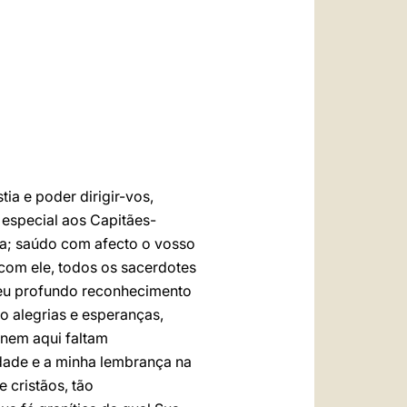
العربيّة
中文
LATINE
ia e poder dirigir-vos,
 especial aos Capitães-
ica; saúdo com afecto o vosso
 com ele, todos os sacerdotes
meu profundo reconhecimento
o alegrias e esperanças,
 nem aqui faltam
dade e a minha lembrança na
 cristãos, tão