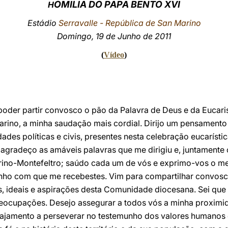
OMILIA DO PAPA BENTO XVI
H
Estádio
Serravalle - República de San Marino
Domingo, 19 de Junho de 2011
(
Vídeo
)
poder partir convosco o pão da Palavra de Deus e da Eucarist
rino, a minha saudação mais cordial. Dirijo um pensamento
ades políticas e civis, presentes nesta celebração eucaríst
m agradeço as amáveis palavras que me dirigiu e, juntamente
arino-Montefeltro; saúdo cada um de vós e exprimo-vos o 
rinho com que me recebestes. Vim para compartilhar convosc
, ideais e aspirações desta Comunidade diocesana. Sei que
reocupações. Desejo assegurar a todos vós a minha proximi
rajamento a perseverar no testemunho dos valores humanos e