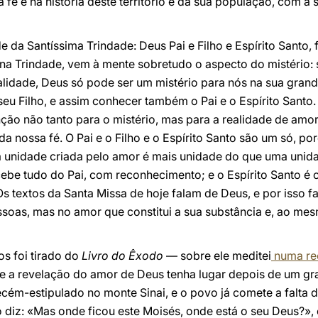
é e na história deste território e da sua população, com a s
 da Santíssima Trindade: Deus Pai e Filho e Espírito Santo, 
a Trindade, vem à mente sobretudo o aspecto do mistério: 
lidade, Deus só pode ser um mistério para nós na sua grande
u Filho, e assim conhecer também o Pai e o Espírito Santo. N
ão não tanto para o mistério, mas para a realidade de amor
a nossa fé. O Pai e o Filho e o Espírito Santo são um só, po
 a unidade criada pelo amor é mais unidade do que uma unida
ecebe tudo do Pai, com reconhecimento; e o Espírito Santo é
 Os textos da Santa Missa de hoje falam de Deus, e por isso 
essoas, mas no amor que constitui a sua substância e, ao me
s foi tirado do
Livro do Êxodo
— sobre ele meditei
numa rec
e a revelação do amor de Deus tenha lugar depois de um gr
ecém-estipulado no monte Sinai, e o povo já comete a falta d
diz: «Mas onde ficou este Moisés, onde está o seu Deus?», 