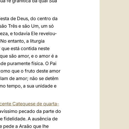
ua fé granítica da qual Sua
festa de Deus, do centro da
são Três e são Um, um só
za, e todavia Ele revelou-
o entanto, a liturgia
 que está contida neste
rque são amor, e o amor é a
de puramente física. O Pai
 como que o fruto deste amor
falam de amor; não se detêm
smo tempo, a sua unidade e
ente Catequese de quarta-
avíssimo pecado da parte do
e fidelidade. A ausência de
e pede a Araão que lhe