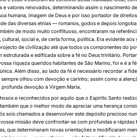
as e valores renovados, determinando assim o nascimento de
ssoa humana, imagem de Deus e por isso portador de direito
dade das diversas etnias — romanos, godos e depois longo
 também de modo muito conflituoso, encontraram na referên
 cultural, social e, de certa forma, política. Era evidente ao
rojecto de civilização até que todos os componentes do p
 estruturada e edificada sobre a fé no Deus trinitário. Port
ossa riqueza queridos habitantes de São Marino, foi e é a fé
única. Além disso, ao lado da fé é necessário recordar a fid
ja sempre olhou com devoção e carinho; assim como a aten
e a profunda devoção à Virgem Maria.
lhosos e reconhecidos por aquilo que o Espírito Santo reali
s também que o melhor modo de apreciar uma herança consis
 vós sois chamados a desenvolver este depósito precioso n
 a vossa missão deve confrontar-se com profundas e rápidas 
icas, que determinaram novas orientações e modificaram men