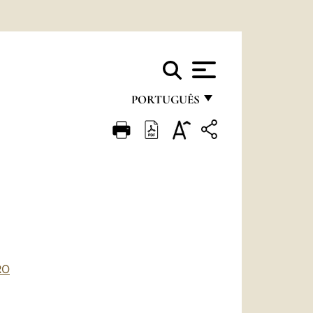
PORTUGUÊS
FRANÇAIS
ENGLISH
ITALIANO
PORTUGUÊS
ESPAÑOL
DEUTSCH
RO
POLSKI