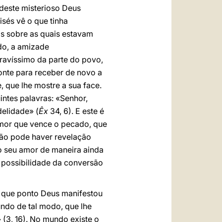
 deste misterioso Deus
isés vê o que tinha
as sobre as quais estavam
do, a amizade
gravíssimo da parte do povo,
onte para receber de novo a
, que lhe mostre a sua face.
ntes palavras: «Senhor,
delidade» (
Êx
34, 6). E este é
amor que vence o pecado, que
Não pode haver revelação
 o seu amor de maneira ainda
 possibilidade da conversão
é que ponto Deus manifestou
ndo de tal modo, que lhe
 (3, 16). No mundo existe o