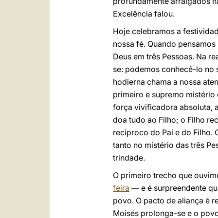
profundamente arraigados na f
Excelência falou.
Hoje celebramos a festividade
nossa fé. Quando pensamos n
Deus em três Pessoas. Na rea
se: podemos conhecê-lo no se
hodierna chama a nossa atenç
primeiro e supremo mistério d
força vivificadora absoluta,
doa tudo ao Filho; o Filho r
recíproco do Pai e do Filho.
tanto no mistério das três P
trindade.
O primeiro trecho que ouvimo
feira
— e é surpreendente qu
povo. O pacto de aliança é r
Moisés prolonga-se e o povo 