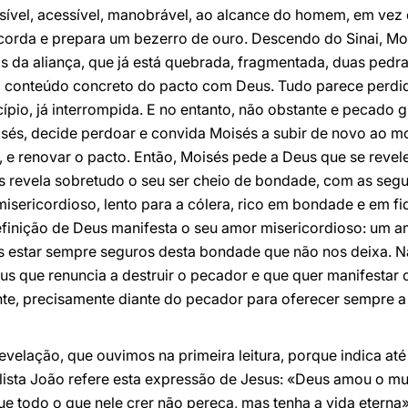
isível, acessível, manobrável, ao alcance do homem, em vez
oncorda e prepara um bezerro de ouro. Descendo do Sinai, Mo
s da aliança, que já está quebrada, fragmentada, duas pedr
 o conteúdo concreto do pacto com Deus. Tudo parece perdi
ípio, já interrompida. E no entanto, não obstante e pecado 
isés, decide perdoar e convida Moisés a subir de novo ao m
 e renovar o pacto. Então, Moisés pede a Deus que se revele
s revela sobretudo o seu ser cheio de bondade, com as segui
sericordioso, lento para a cólera, rico em bondade e em fi
efinição de Deus manifesta o seu amor misericordioso: um 
s estar sempre seguros desta bondade que não nos deixa. 
us que renuncia a destruir o pecador e que quer manifestar
te, precisamente diante do pecador para oferecer sempre a
velação, que ouvimos na primeira leitura, porque indica at
elista João refere esta expressão de Jesus: «Deus amou o mu
ue todo o que nele crer não pereça, mas tenha a vida eterna»