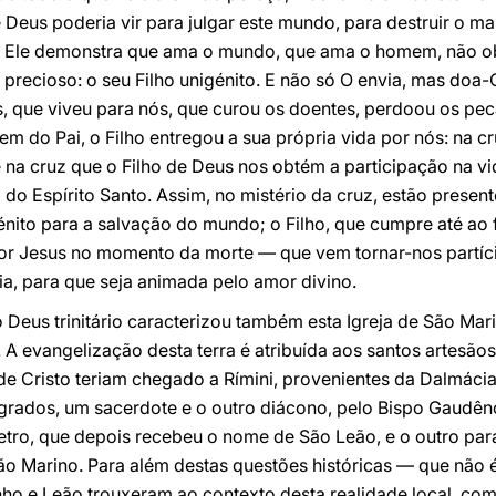
 Deus poderia vir para julgar este mundo, para destruir o ma
, Ele demonstra que ama o mundo, que ama o homem, não ob
 precioso: o seu Filho unigénito. E não só O envia, mas doa-
, que viveu para nós, que curou os doentes, perdoou os pec
 do Pai, o Filho entregou a sua própria vida por nós: na cr
 na cruz que o Filho de Deus nos obtém a participação na vi
 Espírito Santo. Assim, no mistério da cruz, estão presente
génito para a salvação do mundo; o Filho, que cumpre até ao 
por Jesus no momento da morte — que vem tornar-nos partíci
ia, para que seja animada pelo amor divino.
o Deus trinitário caracterizou também esta Igreja de São Mar
a. A evangelização desta terra é atribuída aos santos artesã
de Cristo teriam chegado a Rímini, provenientes da Dalmácia
grados, um sacerdote e o outro diácono, pelo Bispo Gaudênc
retro, que depois recebeu o nome de São Leão, e o outro par
o Marino. Para além destas questões históricas — que não 
ho e Leão trouxeram ao contexto desta realidade local, com