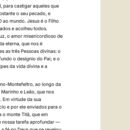
l, para castigar aqueles que
stante o seu pecado, e
O ao mundo. Jesus é o Filho
ados e acolheu todos.
uz, o amor misericordioso de
da eterna, que nos é
s as três Pessoas divinas: o
fundo o desígnio do Pai; e o
pes da vida divina e a
ino-Montefeltro, ao longo da
os Marinho e Leão, que nos
. Em virtude da sua
io e por ele enviados para o
a o monte Titã, que em
é nossa tarefa aprofundar —
 a fé no Deus que se revelou