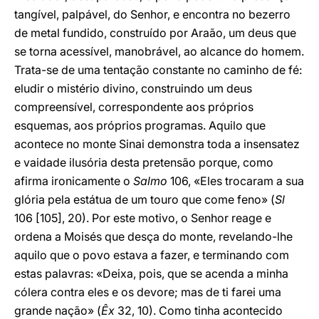
tangível, palpável, do Senhor, e encontra no bezerro
de metal fundido, construído por Araão, um deus que
se torna acessível, manobrável, ao alcance do homem.
Trata-se de uma tentação constante no caminho de fé:
eludir o mistério divino, construindo um deus
compreensível, correspondente aos próprios
esquemas, aos próprios programas. Aquilo que
acontece no monte Sinai demonstra toda a insensatez
e vaidade ilusória desta pretensão porque, como
afirma ironicamente o
Salmo
106, «Eles trocaram a sua
glória pela estátua de um touro que come feno» (
Sl
106 [105], 20). Por este motivo, o Senhor reage e
ordena a Moisés que desça do monte, revelando-lhe
aquilo que o povo estava a fazer, e terminando com
estas palavras: «Deixa, pois, que se acenda a minha
cólera contra eles e os devore; mas de ti farei uma
grande nação» (
Êx
32, 10). Como tinha acontecido