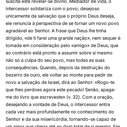
suscita este revelar-se divino. Mediador de vida, o
intercessor solidariza com o povo; desejoso
unicamente da salvação que o próprio Deus deseja,
ele renuncia à perspectiva de se tornar um novo povo
agradável ao Senhor. A frase que Deus lhe tinha
dirigido, «de ti farei uma grande nação», nem sequer é
tomada em consideração pelo «amigo» de Deus, que
ao contrário está pronto a assumir sobre si mesmo
não só a culpa do seu povo, mas todas as suas
consequências. Quando, depois da destruição do
bezerro de ouro, ele voltar ao monte para pedir de
novo a salvação de Israel, dirá ao Senhor: «Rogo-te
que lhes perdoes agora este pecado! Senão, apaga-
me do livro que escreveste» (v. 32). Com a oração,
desejando a vontade de Deus, o intercessor entra
cada vez mais profundamente no conhecimento do
Senhor e da sua misericórdia, tornando-se capaz de
um amor que chega até ao dom total de si mesmo. Em