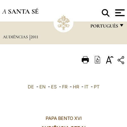
A
SANTA SÉ
PORTUGUÊS
AUDIÊNCIAS
2011
FRANÇAIS
ENGLISH
ITALIANO
PORTUGUÊS
ESPAÑOL
DE
-
EN
-
ES
-
FR
-
HR
-
IT
-
PT
DEUTSCH
POLSKI
العربيّة
PAPA BENTO XVI
中文