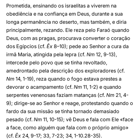
Prometida, ensinando os israelitas a viverem na
obediência e na confiança em Deus, durante a sua
longa permanência no deserto, mas também, e diria
principalmente, rezando. Ele reza pelo Faraó quando
Deus, com as pragas, procurava converter o coração
dos Egípcios (cf.
Êx
8–10); pede ao Senhor a cura da
irmã Maria, atingida pela lepra (cf.
Nm
12, 9-13),
intercede pelo povo que se tinha revoltado,
amedrontado pela descrição dos exploradores (cf.
Nm
14, 1-19), reza quando o fogo estava prestes a
devorar o acampamento (cf.
Nm
11, 1-2) e quando
serpentes venenosas faziam matanças (cf.
Nm
21, 4-
9); dirige-se ao Senhor e reage, protestando quando o
fardo da sua missão se tinha tornado demasiado
pesado (cf.
Nm
11, 10-15); vê Deus e fala com Ele «face
a face, como alguém que fala com o próprio amigo»
(cf.
Êx
24, 9-17; 33, 7-23; 34, 1-10.28-35).